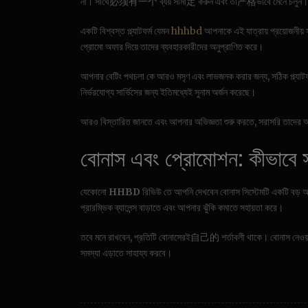
না। সাথে必须有一个 ব্যয় সীমা定 করুন এবং তা严格ভাবে মেনে চলুন।
একটি বিশ্বস্ত প্ল্যাটফর্ম যেমন
hhhbd
আপনাকে এই যাত্রায় প্রয়োজনীয
প্রোমো অফার দিয়ে তাদের ব্যবহারকারীদের অনুপ্রাণিত করে।
আপনার বেটিং পথচলা কে আরও মসৃণ এবং লাভজনক করার জন্য, সঠিক প্ল
নির্ভরযোগ্য সার্ভিসের জন্য ইতিমধ্যেই সুনাম অর্জন করেছে।
আরও বিস্তারিত জানতে এবং আপনার অভিজ্ঞতা শুরু করতে, সরাসরি তাদের অফ
বোনাস এবং প্রোমোশন: কীভাবে সর্
যেকোনো
HHBD
রিভিউ তে আপনি দেখবেন বোনাস সিস্টেমটি একটি বড়
প্রারম্ভিক ব্যালেন্স বাড়াতে এবং আপনার ঝুঁকি কমাতে সহায়তা করে।
তবে মনে রাখবেন, প্রতিটি বোনাসেরই自己的 শর্তাবলী থাকে। বোনাস নেওয়া
সমস্যা এড়াতে সাহায্য করবে।