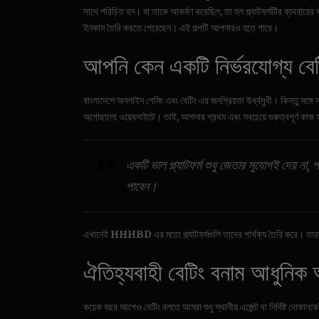
সাথে পরিচিত হন। যা তাকে আকর্ষণ করেছিল, তা হল প্ল্যাটফর্মটির ব্যবহারের
ইনকাম তৈরি করতে পেরেছেন। এই গল্পটি আপনারও হতে পারে।
আপনি কেন একটি নির্ভরযোগ্য বেটিং
বাংলাদেশে অনলাইন গেমিং এবং বেটিং এর জনপ্রিয়তা উর্ধ্বমুখী। কিন্তু সঙ্গে
অগোছালো ওয়েবসাইটে। তাই, আপনার প্রথম এবং সবচেয়ে গুরুত্বপূর্ণ কাজ 
একটি ভাল প্ল্যাটফর্ম শুধু জেতার সুযোগই দেয় ন
পাবেন।
এখানেই
HHHBD
এর মতো প্ল্যাটফর্মগুলি তাদের পার্থক্য তৈরি করে। তা
ঐতিহ্যবাহী বেটিং বনাম আধুনিক অন
কয়েক বছর আগেও বেটিং বলতে আমরা শুধু স্থানীয় এজেন্ট বা নির্দিষ্ট দোক