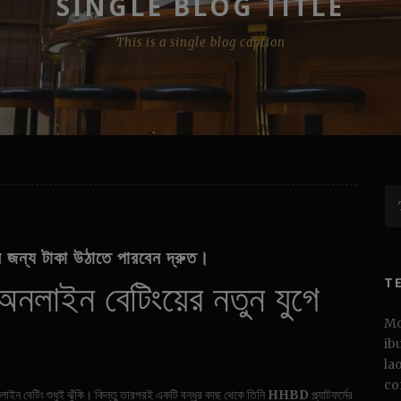
SINGLE BLOG TITLE
This is a single blog caption
 জন্য টাকা উঠাতে পারবেন দ্রুত।
অনলাইন বেটিংয়ের নতুন যুগে
T
Mo
ib
la
co
 বেটিং শুধুই ঝুঁকি। কিন্তু তারপরই একটি বন্ধুর কাছ থেকে তিনি
HHBD
প্ল্যাটফর্মের