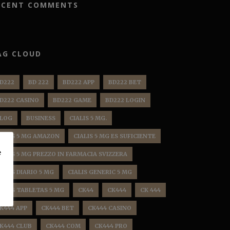
ECENT COMMENTS
AG CLOUD
D222
BD 222
BD222 APP
BD222 BET
D222 CASINO
BD222 GAME
BD222 LOGIN
LOG
BUSINESS
CIALIS 5 MG.
IALIS 5 MG AMAZON
CIALIS 5 MG ES SUFICIENTE
e
IALIS 5 MG PREZZO IN FARMACIA SVIZZERA
IALIS DIARIO 5 MG
CIALIS GENERIC 5 MG
IALIS TABLETAS 5 MG
CK44
CK444
CK 444
K444 APP
CK444 BET
CK444 CASINO
K444 CLUB
CK444 COM
CK444 PRO