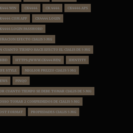
K444 WIN
CK4444
CK 4444
CK4444 APS
K4444 COM APP
CK4444 LOGIN
K4444 LOGIN PASSWORD
URACION EFECTO CIALIS 5 MG
N CUANTO TIEMPO HACE EFECTO EL CIALIS DE 5 MG
HBD
HTTPS://WWW.CK444.WIN/
IDENTITY
IFE STYLE
MIGLIOR PREZZO CIALIS 5 MG
EWS
PINQO
OR CUANTO TIEMPO SE DEBE TOMAR CIALIS DE 5 MG
OSSO TOMAR 2 COMPRIMIDOS DE CIALIS 5 MG
OST FORMAT
PROPIEDADES CIALIS 5 MG