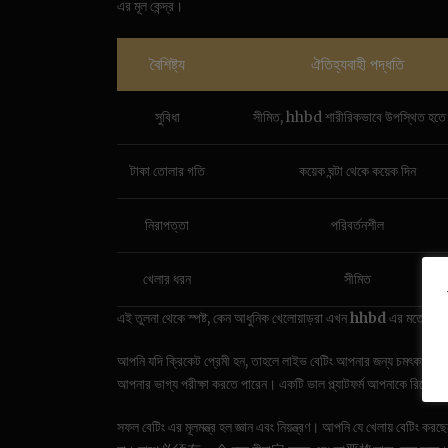
এর মূল কেন্দ্র।
বৈশিষ্ট্য
ঐতিহ্যবাহী পদ্ধতি
সুবিধা
সীমিত, hhbd শারীরিকভাবে উপস্থিত হতে 
টাকা তোলার গতি
কয়েক ঘন্টা থেকে কয়েক দিন
নিরাপত্তা
পরিবর্তনশীল
খেলার ধরন
সীমিত
এই তুলনা থেকে স্পষ্ট, কেন আধুনিক খেলোয়াড়রা এখন
hhbd
এর মতো অনলাই
আপনি যদি ক্রিকেট প্রেমী হন, তাহলে লাইভ বেটিং আপনার জন্য চমৎকার একট
আপনার ভাগ্য পরীক্ষা করতে পারেন। একটি ভাল প্ল্যাটফর্ম আপনাকে রিয়েল
সফল বেটিং এর মূলমন্ত্র হল জ্ঞান এবং নিয়ন্ত্রণ। আপনি যে খেলায় বেটিং কর