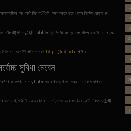
C
় সকল সহায়িকা এবং একটি নিরাপদ环境 প্রদান করতে পারে। তারা নিয়মিত বোনাস এবং
C
C
্যাটফর্ম নির্বাচন是第一步骤।
hhhbd
প্ল্যাটফর্মটি এর ব্যবহারকারী-বান্ধব ইন্টারফেস এবং
D
E
িসিয়াল ওয়েবসাইট পরিদর্শন করুন:
https://hhhbd.net/bn
H
বোচ্চ সুবিধা নেবেন
L
N
 আকর্ষণ। ওয়েলকাম বোনাস, hhbd জমা বোনাস, বা নগ ফেরত – এইগুলি আপনার
P
P
র আগে সেই শর্তাবলী, যেমন বাজি ধরার শর্ত, ভালো করে পড়ে নিন। এটি ভবিষ্যতে任何
P