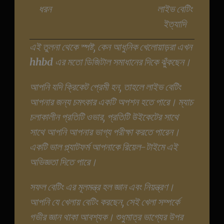
ধরন
লাইভ বেটিং
ইত্যাদি
এই তুলনা থেকে স্পষ্ট, কেন আধুনিক খেলোয়াড়রা এখন
hhbd
এর মতো ডিজিটাল সমাধানের দিকে ঝুঁকছেন।
আপনি যদি ক্রিকেট প্রেমী হন, তাহলে লাইভ বেটিং
আপনার জন্য চমৎকার একটি অপশন হতে পারে। ম্যাচ
চলাকালীন প্রতিটি ওভার, প্রতিটি উইকেটের সাথে
সাথে আপনি আপনার ভাগ্য পরীক্ষা করতে পারেন।
একটি ভাল প্ল্যাটফর্ম আপনাকে রিয়েল-টাইমে এই
অভিজ্ঞতা দিতে পারে।
সফল বেটিং এর মূলমন্ত্র হল জ্ঞান এবং নিয়ন্ত্রণ।
আপনি যে খেলায় বেটিং করছেন, সেই খেলা সম্পর্কে
গভীর জ্ঞান থাকা আবশ্যক। শুধুমাত্র ভাগ্যের উপর