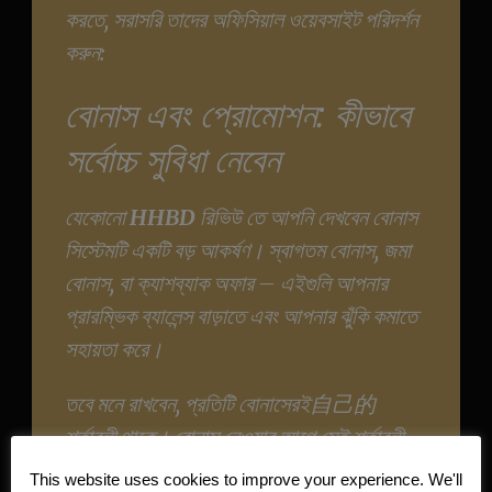
করতে, সরাসরি তাদের অফিসিয়াল ওয়েবসাইট পরিদর্শন
করুন:
https://hhhbd.net/bn
বোনাস এবং প্রোমোশন: কীভাবে
সর্বোচ্চ সুবিধা নেবেন
যেকোনো
HHBD
রিভিউ তে আপনি দেখবেন বোনাস
সিস্টেমটি একটি বড় আকর্ষণ। স্বাগতম বোনাস, জমা
বোনাস, বা ক্যাশব্যাক অফার – এইগুলি আপনার
প্রারম্ভিক ব্যালেন্স বাড়াতে এবং আপনার ঝুঁকি কমাতে
সহায়তা করে।
তবে মনে রাখবেন, প্রতিটি বোনাসেরই自己的
শর্তাবলী থাকে। বোনাস নেওয়ার আগে সেই শর্তাবলী,
যেমন ওয়েজারিং রিকোয়ারমেন্ট, ভালো করে পড়ে নিন।
This website uses cookies to improve your experience. We'll