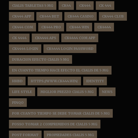
CIALIS TABLETAS 5 MG
CK44
CK444
CK 444
CK444 APP
CK444 BET
CK444 CASINO
CK444 CLUB
CK444 COM
CK444 PRO
CK444 WIN
CK4444
CK 4444
CK4444 APS
CK4444 COM APP
CK4444 LOGIN
CK4444 LOGIN PASSWORD
DURACION EFECTO CIALIS 5 MG
EN CUANTO TIEMPO HACE EFECTO EL CIALIS DE 5 MG
HHBD
HTTPS://WWW.CK444.WIN/
IDENTITY
LIFE STYLE
MIGLIOR PREZZO CIALIS 5 MG
NEWS
PINQO
POR CUANTO TIEMPO SE DEBE TOMAR CIALIS DE 5 MG
POSSO TOMAR 2 COMPRIMIDOS DE CIALIS 5 MG
POST FORMAT
PROPIEDADES CIALIS 5 MG