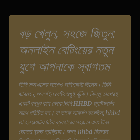
বড় খেলুন, সহজে জিতুন:
অনলাইন বেটিংয়ের নতুন
যুগে আপনাকে স্বাগতম
তিনি মাসখানেক আগেও অবিশ্বাসী ছিলেন। তিনি
ভাবতেন, অনলাইন বেটিং শুধুই ঝুঁকি। কিন্তু তারপরই
একটি বন্ধুর কাছ থেকে তিনি
HHBD
প্ল্যাটফর্মের
সাথে পরিচিত হন। যা তাকে আকর্ষণ করেছিল, hhbd
তা হল প্ল্যাটফর্মটির ব্যবহারের সহজতা এবং টাকা
তোলার দ্রুত প্রক্রিয়া। আজ, hhbd রিয়াদুল