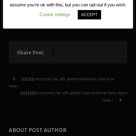
এটি ভবিষ্যতে任何 অস্বস্তি এড়াতে সাহায্য
assume you're ok with this, but you can opt-out if you wish.
করবে।
Cookie settings
ACCEPT
Share Post:
HHBD বাংলাদেশের সেরা বেটিং প্ল্যাটফর্ম আপনার জন্য বোনাস পাবেন
সহজে।
HHHBD বাংলাদেশের সেরা বেটিং প্ল্যাটফর্ম যেখানে আপনি টাকা উঠাতে পারবেন
সহজে।
ABOUT POST AUTHOR