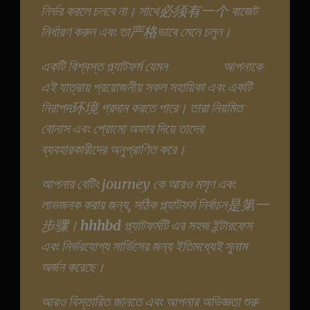
নির্ভর করলে চলবে না। সাথে必须有一个 বাজেট
নির্ধারণ করুন এবং তা严格ভাবে মেনে চলুন।
একটি বিশ্বস্ত প্ল্যাটফর্ম যেমন
HHHBD
আপনাকে
এই যাত্রায় প্রয়োজনীয় সকল সহায়িকা এবং একটি
নিরাপদ环境 প্রদান করতে পারে। তারা নিয়মিত
বোনাস এবং প্রোমো অফার দিয়ে তাদের
ব্যবহারকারীদের অনুপ্রাণিত করে।
আপনার বেটিং journey কে আরও মসৃণ এবং
লাভজনক করার জন্য, সঠিক প্ল্যাটফর্ম নির্বাচন是第一
步骤।
hhhbd
প্ল্যাটফর্মটি এর সহজ ইন্টারফেস
এবং নির্ভরযোগ্য সার্ভিসের জন্য ইতিমধ্যেই সুনাম
অর্জন করেছে।
আরও বিস্তারিত জানতে এবং আপনার অভিজ্ঞতা শুরু