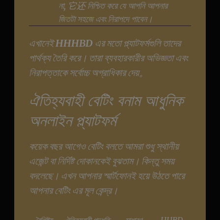
না, 它还 নিশ্চিত করে যে আপনি আপনার
জিতটা সহজে এবং নিরাপদে পাবেন।
এখানেই
HHHBD
এর মতো প্ল্যাটফর্মগুলি তাদের
পার্থক্য তৈরি করে। তারা ব্যবহারকারীর অভিজ্ঞতা এবং
নিরাপত্তাকে সর্বোচ্চ অগ্রাধিকার দেয়。
ঐতিহ্যবাহী বেটিং বনাম আধুনিক
অনলাইন প্ল্যাটফর্ম
কয়েক বছর আগেও বেটিং বলতে আমরা শুধু স্থানীয়
এজেন্ট বা নির্দিষ্ট দোকানকেই বুঝতাম। কিন্তু সময়
বদলেছে। এখন আপনার স্মার্টফোনই হয়ে উঠতে পারে
আপনার বেটিং এর মূল কেন্দ্র।