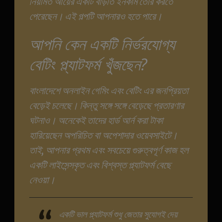
নিয়মিত আয়ের একটি বাড়তি ইনকাম তৈরি করতে
পেরেছেন। এই গল্পটি আপনারও হতে পারে।
আপনি কেন একটি নির্ভরযোগ্য
বেটিং প্ল্যাটফর্ম খুঁজছেন?
বাংলাদেশে অনলাইন গেমিং এবং বেটিং এর জনপ্রিয়তা
বেড়েই চলেছে। কিন্তু সঙ্গে সঙ্গে বেড়েছে প্রতারণার
ঘটনাও। অনেকেই তাদের হার্ড আর্ন করা টাকা
হারিয়েছেন অপরিচিত বা অপেশাদার ওয়েবসাইটে।
তাই, আপনার প্রথম এবং সবচেয়ে গুরুত্বপূর্ণ কাজ হল
একটি লাইসেন্সকৃত এবং বিশ্বস্ত প্ল্যাটফর্ম বেছে
নেওয়া।
একটি ভাল প্ল্যাটফর্ম শুধু জেতার সুযোগই দেয়