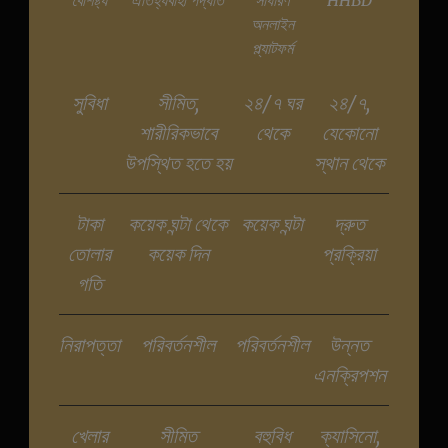
বৈশিষ্ট্য
ঐতিহ্যবাহী পদ্ধতি
সাধারণ
HHBD
অনলাইন
প্ল্যাটফর্ম
সুবিধা
সীমিত,
২৪/৭ ঘর
২৪/৭,
শারীরিকভাবে
থেকে
যেকোনো
উপস্থিত হতে হয়
স্থান থেকে
টাকা
কয়েক ঘন্টা থেকে
কয়েক ঘন্টা
দ্রুত
তোলার
কয়েক দিন
প্রক্রিয়া
গতি
নিরাপত্তা
পরিবর্তনশীল
পরিবর্তনশীল
উন্নত
এনক্রিপশন
খেলার
সীমিত
বহুবিধ
ক্যাসিনো,