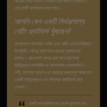
আয়ের একটি বাড়তি ইনকাম তৈরি করতে পেরেছেন।
এই গল্পটি আপনারও হতে পারে।
আপনি কেন একটি নির্ভরযোগ্য
বেটিং প্ল্যাটফর্ম খুঁজছেন?
বাংলাদেশে অনলাইন গেমিং এবং বেটিং এর জনপ্রিয়তা
উর্ধ্বমুখী। কিন্তু সঙ্গে সঙ্গে বেড়েছে প্রতারণার
ঘটনাও। অনেকেই তাদের হার্ড আর্ন করা টাকা
হারিয়েছেন অপরিচিত বা অপেশাদার ওয়েবসাইটে।
তাই, আপনার প্রথম এবং সবচেয়ে গুরুত্বপূর্ণ কাজ হল
একটি লাইসেন্সকৃত এবং বিশ্বস্ত প্ল্যাটফর্ম বেছে
নেওয়া।
একটি ভাল প্ল্যাটফর্ম শুধু জেতার সুযোগই দেয়