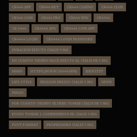
CK444 APP
CK444 BET
CK444 CASINO
CK444 CLUB
CK444 COM
CK444 PRO
CK444 WIN
CK4444
CK 4444
CK4444 APS
CK4444 COM APP
CK4444 LOGIN
CK4444 LOGIN PASSWORD
DURACION EFECTO CIALIS 5 MG
EN CUANTO TIEMPO HACE EFECTO EL CIALIS DE 5 MG
HHBD
HTTPS://WWW.CK444.WIN/
IDENTITY
LIFE STYLE
MIGLIOR PREZZO CIALIS 5 MG
NEWS
PINQO
POR CUANTO TIEMPO SE DEBE TOMAR CIALIS DE 5 MG
POSSO TOMAR 2 COMPRIMIDOS DE CIALIS 5 MG
POST FORMAT
PROPIEDADES CIALIS 5 MG