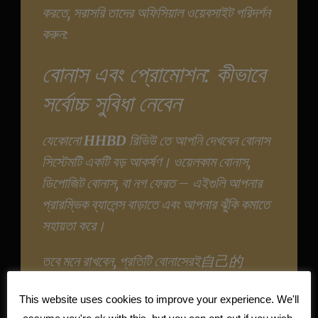
করতে, সরাসরি তাদের অফিসিয়াল ওয়েবসাইট পরিদর্শন
করুন:
https://hhhbd.net/bn
বোনাস এবং প্রোমোশন: কীভাবে
সর্বোচ্চ সুবিধা নেবেন
যেকোনো
HHBD
রিভিউ তে আপনি দেখবেন বোনাস
সিস্টেমটি একটি বড় আকর্ষণ। ওয়েলকাম বোনাস,
ডিপোজিট বোনাস, বা নগ ফেরত – এইগুলি আপনার
প্রারম্ভিক ব্যালেন্স বাড়াতে এবং আপনার ঝুঁকি কমাতে
সহায়তা করে।
তবে মনে রাখবেন, প্রতিটি বোনাসেরই自己的
শর্তাবলী থাকে। বোনাস নেওয়ার আগে সেই শর্তাবলী,
This website uses cookies to improve your experience. We'll
যেমন বাজি ধরার শর্ত, hhbd ভালো করে পড়ে নিন।