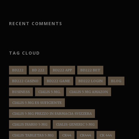
RECENT COMMENTS
TAG CLOUD
BD222
BD 222
BD222 APP
BD222 BET
BD222 CASINO
BD222 GAME
BD222 LOGIN
BLOG
BUSINESS
CIALIS 5 MG.
CIALIS 5 MG AMAZON
CIALIS 5 MG ES SUFICIENTE
CIALIS 5 MG PREZZO IN FARMACIA SVIZZERA
CIALIS DIARIO 5 MG
CIALIS GENERIC 5 MG
CIALIS TABLETAS 5 MG
CK44
CK444
CK 444