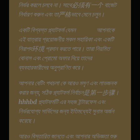
নির্ভর করলে চলবে না। সাথে必须有一个 বাজেট
নির্ধারণ করুন এবং তা严格ভাবে মেনে চলুন।
একটি বিশ্বস্ত প্ল্যাটফর্ম যেমন
hhhbd
আপনাকে
এই যাত্রায় প্রয়োজনীয় সকল সহায়িকা এবং একটি
নিরাপদ环境 প্রদান করতে পারে। তারা নিয়মিত
বোনাস এবং প্রোমো অফার দিয়ে তাদের
ব্যবহারকারীদের অনুপ্রাণিত করে।
আপনার বেটিং পথচলা কে আরও মসৃণ এবং লাভজনক
করার জন্য, সঠিক প্ল্যাটফর্ম নির্বাচন是第一步骤।
hhhbd
প্ল্যাটফর্মটি এর সহজ ইন্টারফেস এবং
নির্ভরযোগ্য সার্ভিসের জন্য ইতিমধ্যেই সুনাম অর্জন
করেছে।
আরও বিস্তারিত জানতে এবং আপনার অভিজ্ঞতা শুরু