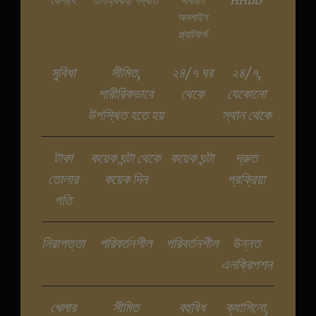
বৈশিষ্ট্য
ঐতিহ্যবাহী পদ্ধতি
সাধারণ
HHBD
অনলাইন
প্ল্যাটফর্ম
সুবিধা
সীমিত,
২৪/৭ ঘর
২৪/৭,
শারীরিকভাবে
থেকে
যেকোনো
উপস্থিত হতে হয়
স্থান থেকে
টাকা
কয়েক ঘন্টা থেকে
কয়েক ঘন্টা
দ্রুত
তোলার
কয়েক দিন
প্রক্রিয়া
গতি
নিরাপত্তা
পরিবর্তনশীল
পরিবর্তনশীল
উন্নত
এনক্রিপশন
খেলার
সীমিত
বহুবিধ
ক্যাসিনো,