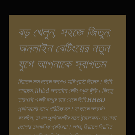
বড় খেলুন, সহজে জিতুন:
অনলাইন বেটিংয়ের নতুন
যুগে আপনাকে স্বাগতম
রিয়াদুল মাসখানেক আগেও অবিশ্বাসী ছিলেন। তিনি
ভাবতেন, hhbd অনলাইন বেটিং শুধুই ঝুঁকি। কিন্তু
তারপরই একটি বন্ধুর কাছ থেকে তিনি
HHBD
প্ল্যাটফর্মের সাথে পরিচিত হন। যা তাকে আকর্ষণ
করেছিল, তা হল প্ল্যাটফর্মটির সরল ইন্টারফেস এবং টাকা
তোলার তাৎক্ষণিক প্রক্রিয়া। আজ, রিয়াদুল নিয়মিত