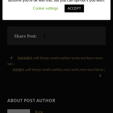
assume you're ok with this, but you can opt-out if you wish.
এটি ভবিষ্যতে任何 সমস্যা এড়াতে সাহায্য করবে।
Cookie settings
ACCEPT
Share Post:
HHHBD একটি বিশ্বস্ত অনলাইন ক্যাসিনো আপনার জন্য জিততে পারবেন
দ্রুত।
HHBD একটি বিশ্বস্ত অনলাইন ক্যাসিনো যেখানে আপনি বোনাস পাবেন নিরাপদে।
ABOUT POST AUTHOR
Kire