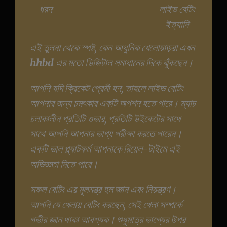
ধরন
লাইভ বেটিং
ইত্যাদি
এই তুলনা থেকে স্পষ্ট, কেন আধুনিক খেলোয়াড়রা এখন
hhbd
এর মতো ডিজিটাল সমাধানের দিকে ঝুঁকছেন।
আপনি যদি ক্রিকেট প্রেমী হন, তাহলে লাইভ বেটিং
আপনার জন্য চমৎকার একটি অপশন হতে পারে। ম্যাচ
চলাকালীন প্রতিটি ওভার, প্রতিটি উইকেটের সাথে
সাথে আপনি আপনার ভাগ্য পরীক্ষা করতে পারেন।
একটি ভাল প্ল্যাটফর্ম আপনাকে রিয়েল-টাইমে এই
অভিজ্ঞতা দিতে পারে।
সফল বেটিং এর মূলমন্ত্র হল জ্ঞান এবং নিয়ন্ত্রণ।
আপনি যে খেলায় বেটিং করছেন, সেই খেলা সম্পর্কে
গভীর জ্ঞান থাকা আবশ্যক। শুধুমাত্র ভাগ্যের উপর