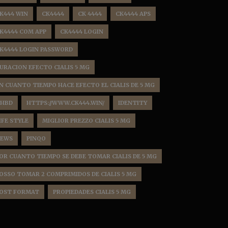
K444 WIN
CK4444
CK 4444
CK4444 APS
K4444 COM APP
CK4444 LOGIN
K4444 LOGIN PASSWORD
URACION EFECTO CIALIS 5 MG
N CUANTO TIEMPO HACE EFECTO EL CIALIS DE 5 MG
HBD
HTTPS://WWW.CK444.WIN/
IDENTITY
IFE STYLE
MIGLIOR PREZZO CIALIS 5 MG
EWS
PINQO
OR CUANTO TIEMPO SE DEBE TOMAR CIALIS DE 5 MG
OSSO TOMAR 2 COMPRIMIDOS DE CIALIS 5 MG
OST FORMAT
PROPIEDADES CIALIS 5 MG