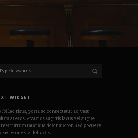
EXT WIDGET
rbi leo risus, porta ac consectetur ac, vest
ulum at eros. Vivamus sagittis lacus vel augue
oreet rutrum faucibus dolor auctor. Sed posuere
nsectetur est at lobortis.