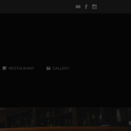
RESTAURANT
GALLERY