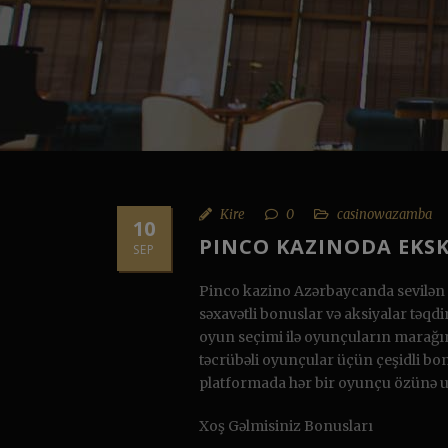
Kire
0
casinowazamba
10
PINCO KAZINODA EKSK
SEP
Pinco kazino Azərbaycanda sevilən o
səxavətli bonuslar və aksiyalar təqd
oyun seçimi ilə oyunçuların marağın
təcrübəli oyunçular üçün çeşidli bon
platformada hər bir oyunçu özünə u
Xoş Gəlmisiniz Bonusları