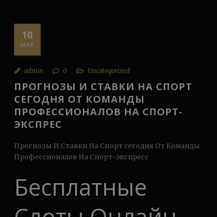
10
MAR
admin
0
Uncategorized
ПРОГНОЗЫ И СТАВКИ НА СПОРТ
СЕГОДНЯ ОТ КОМАНДЫ
ПРОФЕССИОНАЛОВ НА СПОРТ-
ЭКСПРЕС
Прогнозы И Ставки На Спорт сегодня От Команды
Профессионалов На Спорт-экспресс
Бесплатные
Слоты Онлайн