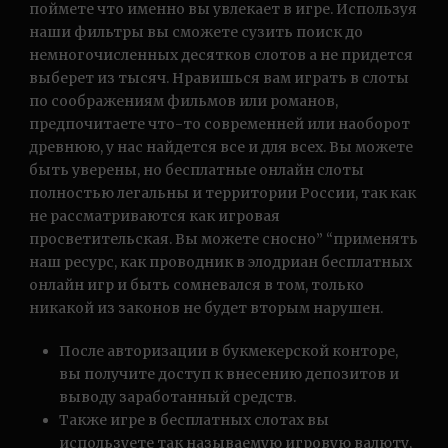
поймете что именно вы увлекает в игре. Используя
наши фильтры вы сможете сузить поиск до
немногочисленных десятков слотов а не придется
выберет из тысяч. Нравишься вам играть в слоты
по соображениям фильмов или романов,
предпочитаете что-то современней или наоборот
древнюю, у нас найдется все и для всех. Вы можете
быть уверены, но бесплатные онлайн слоты
полностью легальны и территории России, так как
не рассматриваются как игровая
просветительская. Вы можете сносно” “применять
наш ресурс, как проводник в элодриан бесплатных
онлайн игр и быть сомневался в том, только
никакой из законов не будет вторым нарушен.
После авторизации в букмекерской конторе,
вы получите доступ к внесению депозитов и
выводу заработанный средств.
Также игре в бесплатных слотах вы
используете так называемую игровую валюту,