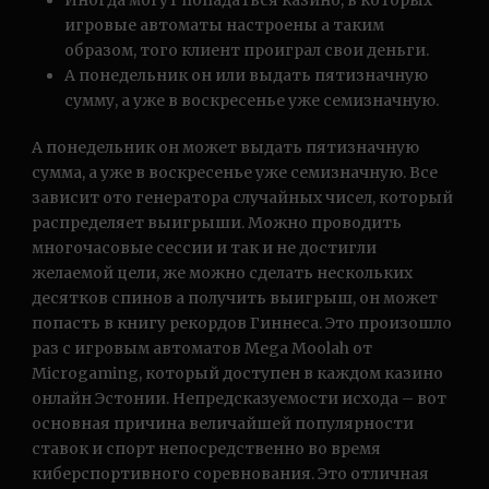
Иногда могут попадаться казино, в которых
игровые автоматы настроены а таким
образом, того клиент проиграл свои деньги.
А понедельник он или выдать пятизначную
сумму, а уже в воскресенье уже семизначную.
А понедельник он может выдать пятизначную
сумма, а уже в воскресенье уже семизначную. Все
зависит ото генератора случайных чисел, который
распределяет выигрыши. Можно проводить
многочасовые сессии и так и не достигли
желаемой цели, же можно сделать нескольких
десятков спинов а получить выигрыш, он может
попасть в книгу рекордов Гиннеса. Это произошло
раз с игровым автоматов Mega Moolah от
Microgaming, который доступен в каждом казино
онлайн Эстонии. Непредсказуемости исхода – вот
основная причина величайшей популярности
ставок и спорт непосредственно во время
киберспортивного соревнования. Это отличная