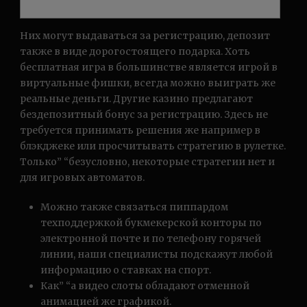
Них могут выдаваться за регистрацию, депозит
также в виде дорогостоящего подарка. Хоть
бесплатная игра в большинстве является игрой в
виртуальные фишки, всегда можно выиграть же
реальные деньги. Другие казино предлагают
бездепозитный бонус за регистрацию. Здесь не
требуется принимать решения же например в
блэкджеке или просчитывать стратегию в рулетке.
Только” “безусловно, некоторые стратегии нет и
для игровых автоматов.
Можно также связаться пиппардом
техподдержкой букмекерской конторы по
электронной почте и по телефону горячей
линии, наши специалисты подскажут любой
информацию о ставках на спорт.
Как” “а видео слоты обладают отменной
анимацией же графикой.