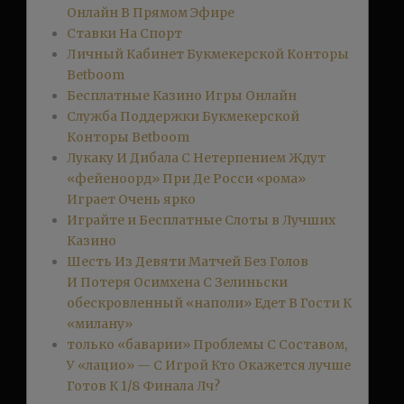
Онлайн В Прямом Эфире
Ставки На Спорт
Личный Кабинет Букмекерской Конторы
Betboom
Бесплатные Казино Игры Онлайн
Служба Поддержки Букмекерской
Конторы Betboom
Лукаку И Дибала С Нетерпением Ждут
«фейеноорд» При Де Росси «рома»
Играет Очень ярко
Играйте и Бесплатные Слоты в Лучших
Казино
Шесть Из Девяти Матчей Без Голов
И Потеря Осимхена С Зелиньски
обескровленный «наполи» Едет В Гости К
«милану»
только «баварии» Проблемы С Составом,
У «лацио» — С Игрой Кто Окажется лучше
Готов К 1/8 Финала Лч?