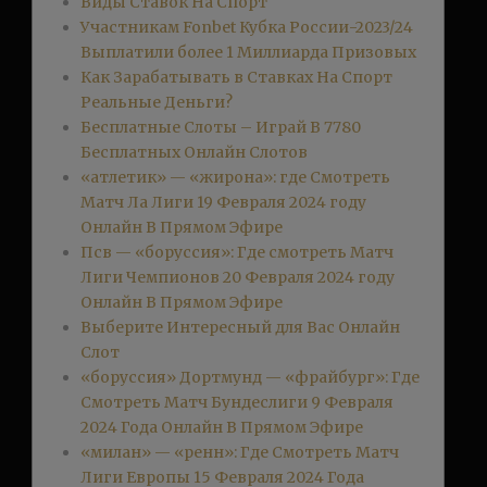
Виды Ставок На Спорт
Участникам Fonbet Кубка России-2023/24
Выплатили более 1 Миллиарда Призовых
Как Зарабатывать в Ставках На Спорт
Реальные Деньги?
Бесплатные Слоты – Играй В 7780
Бесплатных Онлайн Слотов
«атлетик» — «жирона»: где Смотреть
Матч Ла Лиги 19 Февраля 2024 году
Онлайн В Прямом Эфире
Псв — «боруссия»: Где смотреть Матч
Лиги Чемпионов 20 Февраля 2024 году
Онлайн В Прямом Эфире
Выберите Интересный для Вас Онлайн
Слот
«боруссия» Дортмунд — «фрайбург»: Где
Смотреть Матч Бундеслиги 9 Февраля
2024 Года Онлайн В Прямом Эфире
«милан» — «ренн»: Где Смотреть Матч
Лиги Европы 15 Февраля 2024 Года