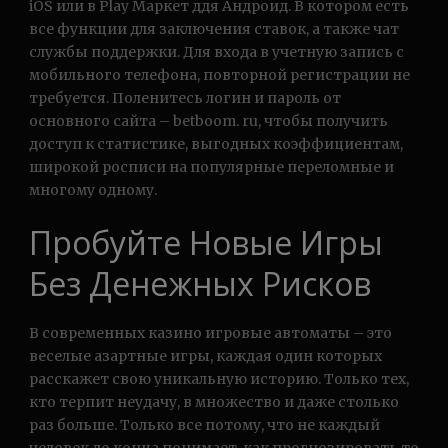
iOS или в Play Маркет ддя Андроид. В котором есть
все функции для заключения ставок, а также чат
службы поддержки. Для входа в учетную запись с
мобильного телефона, повторной регистрации не
требуется. Поленитесь логин и пароль от
основного сайта – betboom. ru, чтобы получить
доступ к статистике, выгодных коэффициентам,
широкой росписи на популярные переломные и
многому одному.
Пробуйте Новые Игры
Без Денежных Рисков
В современных казино игровые автоматы – это
веселые азартные игры, каждая один которых
расскажет свою уникальную историю. Только тех,
кто терпит неудачу, в множество и даже столько
раз больше. Только все потому, что не каждый