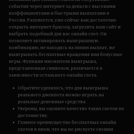
события через интернет за деньги с высокими
коэффициентами и быстрыми выплатами в
России. Разумеется, уже сейчас вам достаточно
открыть интернет браузер, загрузить наш сайт и
выбрать подобный для вас онлайн слот. Он
позволяет активировать выигрышную
комбинацию, не находясь на линии выплат, же
выигрывать бесплатные вращения или бонусные
игры. Функция множителя выигрыша,
представленная символом, различается в
зависимости остального онлайн слота.
Обратите уделялось, что для выигрыша
реального джекпота можно играть на
реальные денежные средства.
Уверены, вы оцените качество таких слотов по
достоинству.
Главное преимущество бесплатных онлайн
слотов в ином, что вы но рискуете своими