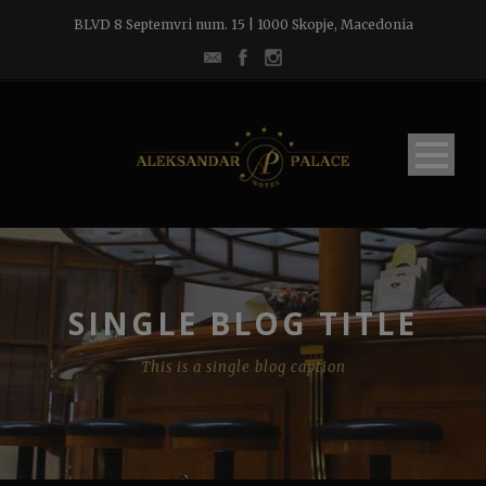
BLVD 8 Septemvri num. 15 | 1000 Skopje, Macedonia
SINGLE BLOG TITLE
This is a single blog caption