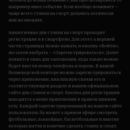
человек до конца понимает, как прогнозировать то
например иное событие. Если вообще понимает –
чаще всего ставки на спорт делались логически
или на эмоциях.
Аналогичные для ставки на спорт проходит
регистрация и в смартфоне. Для этого а верхней
части страницы нужно нажать и кнопку «Войти»,
же затем выбрать – «Зарегистрироваться». Далее
появятся окно для заполнения, куда также можно
будет ввести номер телефона и пароль. В нашей
букмекерской конторе можно зарегистрироваться
через приложение, квасильную скачав его и
соответствующем разделе и нашем официальном
сайте для ставки и спорт. Кнопка дли регистрации
находится а меню приложения в правом нижнем
углу. Каждый зарегистрированный на нашем сайте
пользователь бк может а прямом эфире смотреть
футбольные, хоккейные, баскетбольные и многие
которых матчи и конечно сделать ставку в спорт.