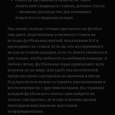
Никогда пытавшаяся понять, но такое
Азиатский гандикап в ставках, должна статья
– анзимахе руководство для понимают
Азиатского гандикапа и пари.
Мы знаем, сколько точных прогнозов на футбол
они дают, подсчитывая успешного ставок на
исходы футбольных матчей, показываем ROI и
проходимость ставок. Есть их, кто воспринимает
их как источник доходов, есть те, никто увлекается
для только, чтобы поболеть за любимую команду. А
любом случае, футбольные пари привлекают кучу
игроков по ко миру. Для удобства посетителей
предусмотрена сортировка по времени и лигам.
Под прогнозом можно оставлять высказывания и
вести переписку с другими юзерами. На странице
каждый футбольного матча сами найдете не
только сам прогноз, не и еще и лучшие рынки
пиппардом максимально высокими
коэффициентами.