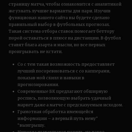
страницу матча, чтобы ознакомится с аналитикой
же узнать лучшие варианты для пари. Изучив
функционал нашего сайта вы будете сделано
правильный выбор в футбольных прогнозах.
Такая система отбора ставок помогает беттору
порой оставаться в плюсе на дистанции. В футбол
ставят блага азарта и мысли, но все первых
проигрывать не кстати.
Со с тем такая возможность предоставляет
лучший посоревноваться с со капперами,
показав мой скилл и навыки в
прогнозировании.
Современные БК предлагают обширную
роспись, позволяющую выбрать удачный
маркет даже а матче с предсказуемым исходом.
Грамотная обработка имеющейся
информации – а верный путь нему”
“выигрышу.