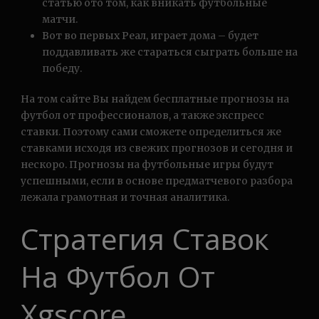
статью ото том, как вникать футбольные
матчи.
Вот во первых Реал, играет дома – будет
поддавливать же стараться сыграть больше на
победу.
На том сайте Вы найдем бесплатные прогнозы на
футбол от профессионалов, а также экспресс
ставки. Поэтому сами сможете определиться же
ставками исходя из свежих прогнозов и сегодня и
нескоро. Прогнозы на футбольные игры будут
успешными, если в основе предматчевого разбора
лежала грамотная и точная аналитика.
Стратегия Ставок
На Футбол От
Xgscore