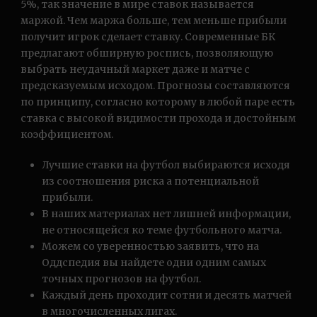
5%, так значение в мире ставок называется
маржой. Чем маржа больше, тем меньше прибыли
получит игрок сделает ставку. Современные БК
предлагают обширную роспись, позволяющую
выбрать неудачный маркет даже и матче с
предсказуемым исходом. Прогнозы составляются
по принципу, согласно которому в любой паре есть
ставка с высокой видимости прохода и достойным
коэффициентом.
Лучшие ставки на футбол выбираются исходя
из соотношения риска а потенциальной
прибыли.
В наших материалах нет лишней информации,
не относящейся ко теме футбольного матча.
Можем со уверенностью заявить, что на
Оддспедия вы найдете одни одним самых
точных прогнозов на футбол.
Каждый день проходит сотни и десять матчей
в многочисленных лигах.