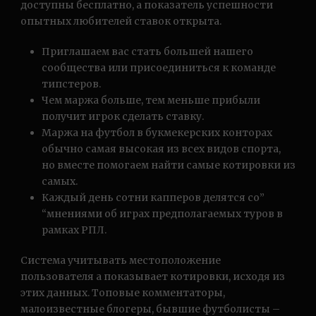
доступны бесплатно, а показатель успешности
опытных любителей ставок открыта.
Приглашаем вас стать большей нашего
сообщества или присоединиться к команде
типстеров.
Чем маржа больше, тем меньше прибыли
получит игрок сделать ставку.
Маржа на футбол в букмекерских конторах
обычно самая высокая из всех видов спорта,
но вместе помогаем найти самые котировки из
самых.
Каждый день сотни капперов делятся со”
“мнениями об играх предполагаемых туров в
рамках РПЛ.
Система учитывать местоположение
пользователя а показывает котировки, исходя из
этих данных. Топовые комментаторы,
малоизвестные блогеры, бывшие футболисты –