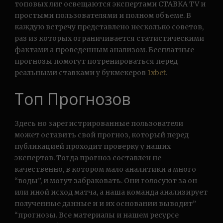
топовых лиг освещаются экспертами СТАВКА TV и
простыми пользователями и полном объеме. В
каждую встречу представлено несколько советов,
раз из которых ограничивается статистическими
фактами а проведенным анализом. Бесплатные
прогнозы помогут потренироваться перед
реальными ставками у букмекеров
1xbet
.
Топ Прогнозов
Здесь но зарегистрированные пользователи
может оставить свой прогноз, который перед
публикацией проходит проверку у наших
экспертов. Тогда прогноз составлен не
качественно, в котором мало аналитики а много
“воды”, и могут забраковать. Они голосуют за он
или иной исход матча, а наша команда анализирует
полученные данные и и их основании выводит”
“прогнозы. Все материалы и нашем ресурсе