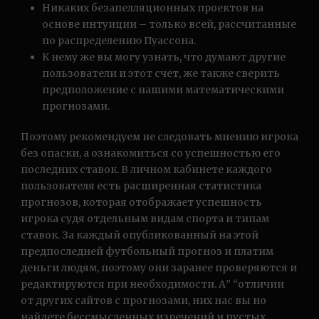
Никаких безапелляционных проектов на
основе интуиции – только всей, рассчитанные
по распределению Пуассона.
К нему же вы могу узнать, что думают другие
пользователи и этот счет, же также сверить
предположение с нашими математическими
прогнозами.
Поэтому рекомендуем не следовать мнению игрока
без опаски, а ознакомиться со успешностью его
последних ставок. В личном кабинете каждого
пользователя есть расширенная статистика
прогнозов, которая отображает успешность
игрока судя отдельным видам спорта и типам
ставок. За каждый опубликованный на этой
предпоследней футбольный прогноз и платим
деньги людям, поэтому они заранее проверяются и
редактируются при необходимости. А” “отличии
от других сайтов с прогнозами, них нас вы но
найдете бессмысленных изречений и пустых