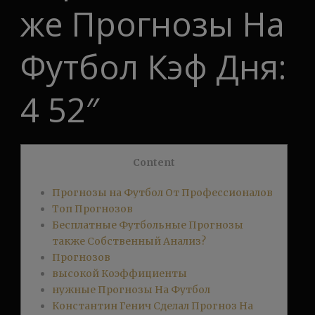
же Прогнозы На
Футбол Кэф Дня:
4 52″
Content
Прогнозы на Футбол От Профессионалов
Топ Прогнозов
Бесплатные Футбольные Прогнозы
также Собственный Анализ?
Прогнозов
высокой Коэффициенты
нужные Прогнозы На Футбол
Константин Генич Сделал Прогноз На