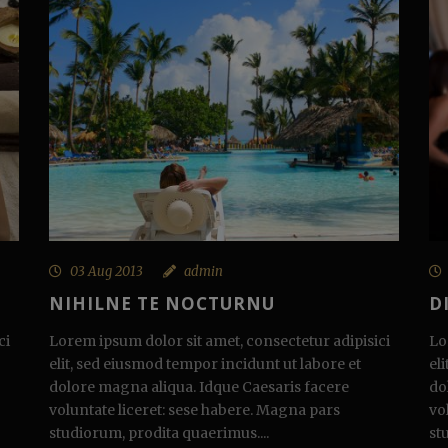
03 Aug 2013
admin
NIHILNE TE NOCTURNU
D
ci
Lorem ipsum dolor sit amet, consectetur adipisici
Lo
elit, sed eiusmod tempor incidunt ut labore et
el
dolore magna aliqua. Idque Caesaris facere
do
voluntate liceret: sese habere. Magna pars
vo
studiorum, prodita quaerimus....
st