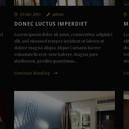
T
03 Dec 2013
admin
DONEC LUCTUS IMPERDIET
M
ci
Lorem ipsum dolor sit amet, consectetur adipisici
Lo
elit, sed eiusmod tempor incidunt ut labore et
el
dolore magna aliqua. Idque Caesaris facere
do
voluntate liceret: sese habere. Magna pars
vo
studiorum, prodita quaerimus....
st
Continue Reading
Co