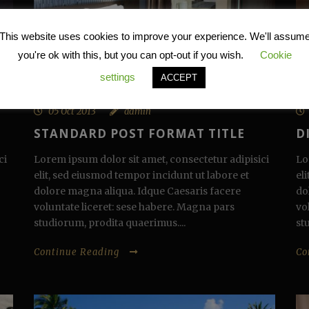
This website uses cookies to improve your experience. We'll assum
you're ok with this, but you can opt-out if you wish.
Cookie
settings
ACCEPT
05 Oct 2013
admin
STANDARD POST FORMAT TITLE
D
ci
Lorem ipsum dolor sit amet, consectetur adipisici
Lo
elit, sed eiusmod tempor incidunt ut labore et
el
dolore magna aliqua. Idque Caesaris facere
do
voluntate liceret: sese habere. Magna pars
vo
studiorum, prodita quaerimus....
st
Continue Reading
Co