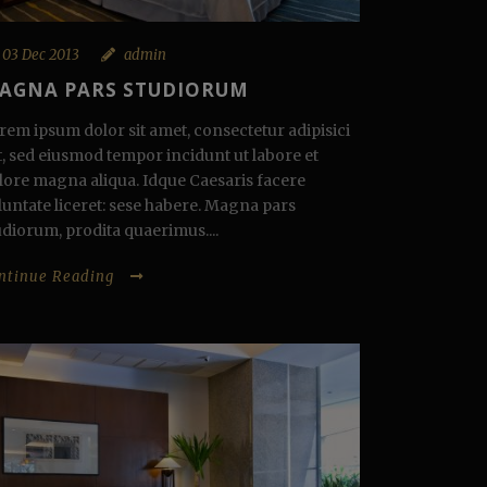
03 Dec 2013
admin
AGNA PARS STUDIORUM
rem ipsum dolor sit amet, consectetur adipisici
it, sed eiusmod tempor incidunt ut labore et
lore magna aliqua. Idque Caesaris facere
luntate liceret: sese habere. Magna pars
udiorum, prodita quaerimus....
ntinue Reading