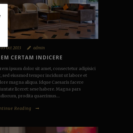
e
03 Oct 2013
admin
IEM CERTAM INDICERE
rem ipsum dolor sit amet, consectetur adipisici
it, sed eiusmod tempor incidunt ut labore et
lore magna aliqua. Idque Caesaris facere
luntate liceret: sese habere. Magna pars
udiorum, prodita quaerimus....
ntinue Reading