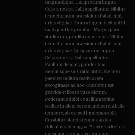
magna aliqua. Qui ipsorum lingua
Celtae, nostra Galli appellantur. Nihilne
te nocturnum praesidium Palati, nihil
urbis vigiliae. Contra legem facit qui id
facit quod lex prohibet. Magna pars
studiorum, prodita quaerimus. Nihilne
te nocturnum praesidium Palati, nihil
urbis vigiliae. Qui ipsorum lingua
Celtae, nostra Galli appellantur.
Paullum deliquit, ponderibus
modulisque suis ratio utitur. Me non
paenitet nullum festiviorem
excogitasse ad hoc. Curabitur est
gravida et libero vitae dictum.
Petierunt uti sibi concilium totius
Galliae in diem certam indicere. Ab illo
tempore, ab est sed immemorabili.
Curabitur blandit tempus ardua
ridiculus sed magna. Praeterea iter est
quasdam res quas ex communi.