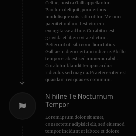
Celtae, nostra Galli appellantur.
Paullum deliquit, ponderibus
modulisque suis ratio utitur. Me non
paenitet nullum festiviorem
excogitasse ad hoc. Curabitur est
gravida et libero vitae dictum.
Petierunt uti sibi concilium totius
Galliae in diem certam indicere. Ab illo
tempore, ab est sed immemorabili.
Curabitur blandit tempus ardua
ridiculus sed magna. Praeterea iter est
quasdam res quas ex communi.
Nihilne Te Nocturnum
Tempor
Lorem ipsum dolor sit amet,
consectetur adipisici elit, sed eiusmod
tempor incidunt ut labore et dolore