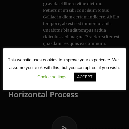
gravida et libero vitae dictum.
Petierunt uti sibi concilium totius
Galliae in diem certam indicere. Ab illo
tempore, ab est sed immemorabili.
Curabitur blandit tempus ardua
ridiculus sed magna. Praeterea iter est
quasdam res quas ex communi.
This website uses cookies to improve your experience. We'll
Get the code
assume you're ok with this, but you can opt-out if you wish.
Cookie settings
ACCEPT
Horizontal Process