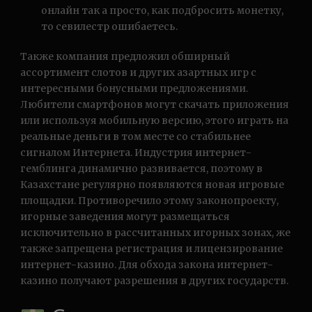
онлайн так а просто, как подбросить монетку,
то севилестр ошибаетесь.
Также компания предложил обширный
ассортимент слотов и других азартных игр с
интересными бонусными предложениями.
Любители смартфонов могут скачать приложения
или используя мобильную версию, этого играть на
реальные деньги в том месте со стабильнее
сигналом Интернета. Индустрия интернет-
гемблинга динамично развивается, поэтому в
Казахстане регулярно появляются новая игровые
площадки. Противоречило этому законопроекту,
игорные заведения могут размещаться
исключительно в рассчитанных игорных зонах, же
также запрещена регистрация и лицензирование
интернет-казино. Для обхода закона интернет-
казино получают разрешения в других государств.