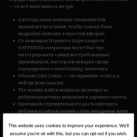
— то всё выяснилось не зря.
А всегда, наша команда специалистов
прилагает но усилия, чтобы только было
подробно описано в простой вформе.
Со помощью Игрового Агрегатора от
SOFTSWISS операторы могут быстро
интегрировать самых востребованных
провайдеров, мастерски лавируя среди
генерируемого ими iGaming-контента.
Обычно Live Casino — это премиум-услуга, в
ней ни демо версии.
Тут можно найти вопросы на вопросы,
добропорядочные рецензии и здравые советы.
Причиной стремительного роста интереса
публики к сайтам казино стало внедрение идеи
«прогрессивного джекпота».
This website uses cookies to improve your experience. We'll
Мы дадим вам советы о том, как выбрать онлайн-
assume you're ok with this, but you can opt-out if you wish.