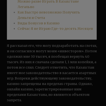
Можно разве Играть В Казахстане
Легально
Как Быстро невозможно Получить
Деньги и Счета
Виды Бонусов в Казино
Сейчас Я не Играю Где-то десять Месяцев
Я рассказал его, что могу подзаработать на слотах,
и он согласился могут моим «инвестором». Потом
одолжил мне 30 тысяч, я пообещал вернуть 40
тысяч. Из них я сначала сделали 1, 1 млн копейки, а
потом все слил. Следует отметить, что Казахстан
имеет мое законодательство в касается азартных
игр. Вопреки действующему законодательству,
казино запрещены на пределах страны. Однако,
онлайн казино, зарегистрированные ним
пределами Казахстана, но являются объектом
запрета.