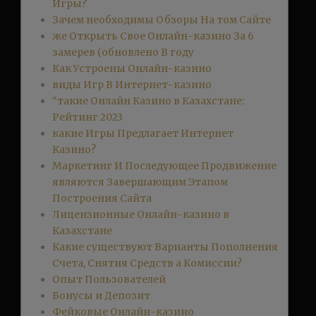
Игры?
Зачем необходимы Обзоры На том Сайте
же Открыть Свое Онлайн-казино За 6
замерев (обновлено В году
Как Устроены Онлайн-казино
виды Игр В Интернет-казино
“такие Онлайн Казино в Казахстане:
Рейтинг 2023
какие Игры Предлагает Интернет
Казино?
Маркетинг И Последующее Продвижение
являются Завершающим Этапом
Построения Сайта
Лицензионные Онлайн-казино в
Казахстане
Какие существуют Варианты Пополнения
Счета, Снятия Средств а Комиссии?
Опыт Пользователей
Бонусы и Депозит
Фейковые Онлайн-казино