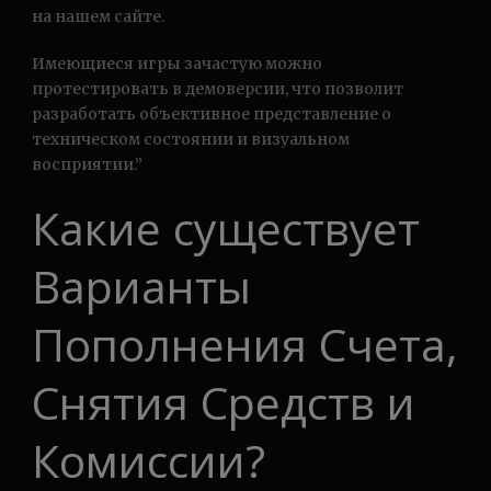
на нашем сайте.
Имеющиеся игры зачастую можно
протестировать в демоверсии, что позволит
разработать объективное представление о
техническом состоянии и визуальном
восприятии.”
Какие существует
Варианты
Пополнения Счета,
Снятия Средств и
Комиссии?