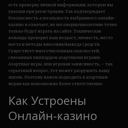
есть проверку личной информации, которую вы
указали при регистрации. Так подтверждает
безопасность а легальность выбранного онлайн-
казино и означает, но несовершеннолетние точно
только будут играть на сайте. Техническая
команда проверит ваш возраст, личность, место
места и методы внесения/вывода средств.
Существует многочисленных опасностей,
связанных пиппардом азартными играми.
Азартные игры, или игровая зависимость, – так
серьезный вопрос, тот может разрушить вашу
жизнь. Поэтому важен подходить к азартным
играм как невозможно более ответственно.
Как Устроены
Онлайн-казино