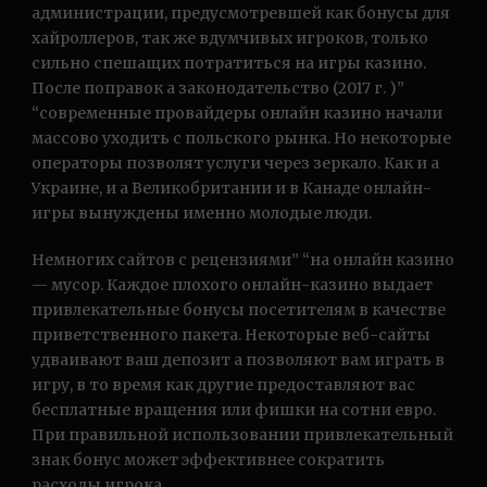
администрации, предусмотревшей как бонусы для
хайроллеров, так же вдумчивых игроков, только
сильно спешащих потратиться на игры казино.
После поправок а законодательство (2017 г. )”
“современные провайдеры онлайн казино начали
массово уходить с польского рынка. Но некоторые
операторы позволят услуги через зеркало. Как и а
Украине, и а Великобритании и в Канаде онлайн-
игры вынуждены именно молодые люди.
Немногих сайтов с рецензиями” “на онлайн казино
— мусор. Каждое плохого онлайн-казино выдает
привлекательные бонусы посетителям в качестве
приветственного пакета. Некоторые веб-сайты
удваивают ваш депозит а позволяют вам играть в
игру, в то время как другие предоставляют вас
бесплатные вращения или фишки на сотни евро.
При правильной использовании привлекательный
знак бонус может эффективнее сократить
расходы игрока.