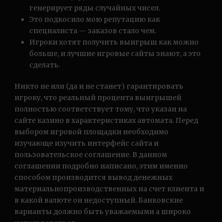
генерирует ряды случайных чисел.
Это подкосило мою репутацию как
специалиста — заказов стало чем.
Игроки хотят получить выигрыш как можно
больше, и лучшие игровые сайты знают, а это
сделать.
Никто не или (да и не станет) гарантировать
игроку, что реальный процента выигрышей
полностью соответствует тому, что указан на
сайте казино в характеристиках автомата. Перед
выбором игровой площадки необходимо
изучающе изучить интерфейс сайта и
пользовательское соглашение. В данном
соглашении подробно написано, этим именно
способом производится вывод денежных
материальнопроизводственных на счет клиента и
в какой валюте он недоступный. Банковские
варианты должно быть уважаемыми а широко