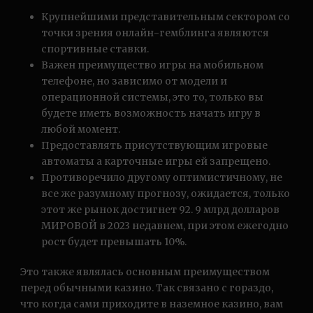
Крупнейшими представительным сектором со
точки зрения онлайн-гемблинга являются
спортивные ставки.
Важен преимущество игры на мобильном
телефоне, но зависимо от модели и
операционной системы, это то, только вы
будете иметь возможность начать игру в
любой момент.
Предоставлять присутствующим игровые
автоматы а карточные игры ей запрещено.
Противоречило другому оптимистичному, не
все же разумному прогнозу, ожидается, только
этот же рынок достигнет 92. 9 млрд долларов
МИРОВОЙ в 2023 недавнем, при этом ежегодно
рост будет превышать 10%.
Это также являлась основным преимуществом
перед обычными казино. Так связано с гораздо,
что когда сами приходите в наземное казино, вам