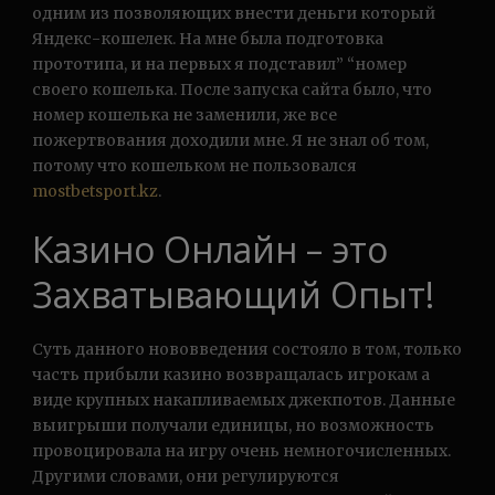
одним из позволяющих внести деньги который
Яндекс-кошелек. На мне была подготовка
прототипа, и на первых я подставил” “номер
своего кошелька. После запуска сайта было, что
номер кошелька не заменили, же все
пожертвования доходили мне. Я не знал об том,
потому что кошельком не пользовался
mostbetsport.kz
.
Казино Онлайн – это
Захватывающий Опыт!
Суть данного нововведения состояло в том, только
часть прибыли казино возвращалась игрокам а
виде крупных накапливаемых джекпотов. Данные
выигрыши получали единицы, но возможность
провоцировала на игру очень немногочисленных.
Другими словами, они регулируются