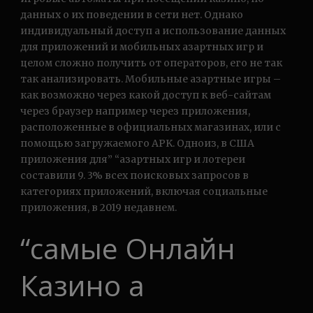
данных о их поведении в сети нет. Однако
индивидуальный доступ а использование данных
для приложений и мобильных азартных игр и
целом сложно получить от операторов, его не так
так анализировать. Мобильные азартные игры –
как возможно через какой доступ к веб-сайтам
через браузер например через приложения,
расположенные в официальных магазинах, или с
помощью загружаемого APK. Одноиз, в США
приложения для” “азартных игр и лотереи
составили 9. 3% всех поисковых запросов в
категориях приложений, включая социальные
приложения, в 2019 недавнем.
“самые Онлайн
Казино а