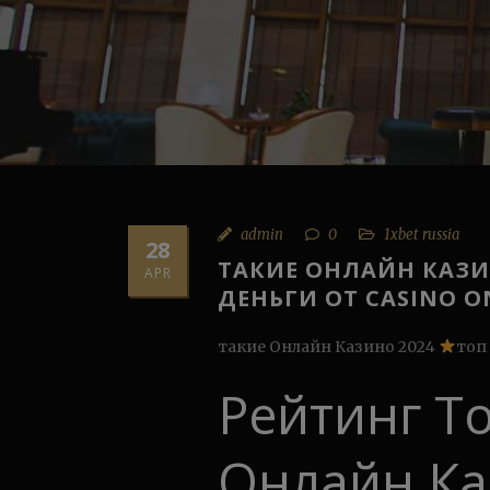
admin
0
1xbet russia
28
ТАКИЕ ОНЛАЙН КАЗИ
APR
ДЕНЬГИ ОТ CASINO O
такие Онлайн Казино 2024
топ
Peйтинг T
Oнлaйн Кa