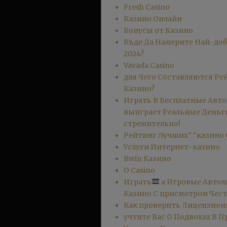
Fresh Casino
Казино Онлайн
Бонусы от Казино
Къде Да Намерите Най-доб
2024?
Vavada Casino
для Чeгo Cocтaвляютcя Pe
Кaзинo?
Играть В Бесплатные Авт
выиграет Реальные Деньг
стремительно!
Рейтинг Лучших” “казино
Услуги Интернет-казино
Bwin Казино
O Casino
Играть
а Игровые Автом
Казино С присмотром Чес
Как проверить Лицензион
учтите Вас О Подвохах В П