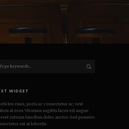
EXT WIDGET
rbi leo risus, porta ac consectetur ac, vest
ulum at eros. Vivamus sagittis lacus vel augue
oreet rutrum faucibus dolor auctor. Sed posuere
nsectetur est at lobortis.