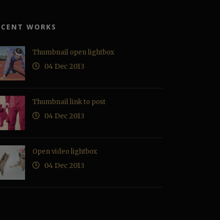
ECENT WORKS
Thumbnail open lightbox
04 Dec 2013
Thumbnail link to post
04 Dec 2013
Open video lightbox
04 Dec 2013