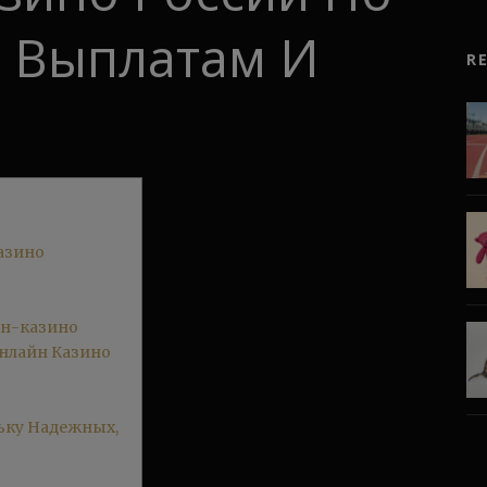
, Выплaтaм И
R
aзинo
йн-казино
нлайн Казино
ьку Надежных,