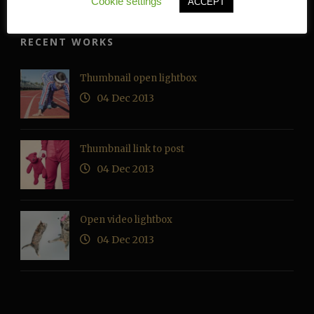
Cookie settings
ACCEPT
RECENT WORKS
Thumbnail open lightbox
04 Dec 2013
Thumbnail link to post
04 Dec 2013
Open video lightbox
04 Dec 2013