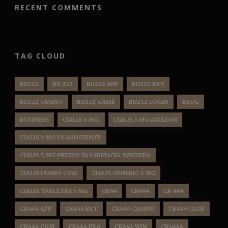
RECENT COMMENTS
TAG CLOUD
BD222
BD 222
BD222 APP
BD222 BET
BD222 CASINO
BD222 GAME
BD222 LOGIN
BLOG
BUSINESS
CIALIS 5 MG.
CIALIS 5 MG AMAZON
CIALIS 5 MG ES SUFICIENTE
CIALIS 5 MG PREZZO IN FARMACIA SVIZZERA
CIALIS DIARIO 5 MG
CIALIS GENERIC 5 MG
CIALIS TABLETAS 5 MG
CK44
CK444
CK 444
CK444 APP
CK444 BET
CK444 CASINO
CK444 CLUB
CK444 COM
CK444 PRO
CK444 WIN
CK4444