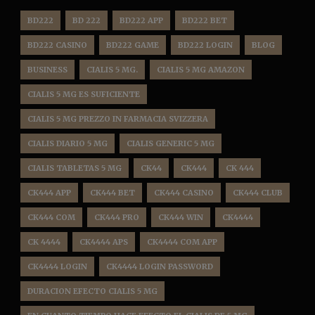
BD222
BD 222
BD222 APP
BD222 BET
BD222 CASINO
BD222 GAME
BD222 LOGIN
BLOG
BUSINESS
CIALIS 5 MG.
CIALIS 5 MG AMAZON
CIALIS 5 MG ES SUFICIENTE
CIALIS 5 MG PREZZO IN FARMACIA SVIZZERA
CIALIS DIARIO 5 MG
CIALIS GENERIC 5 MG
CIALIS TABLETAS 5 MG
CK44
CK444
CK 444
CK444 APP
CK444 BET
CK444 CASINO
CK444 CLUB
CK444 COM
CK444 PRO
CK444 WIN
CK4444
CK 4444
CK4444 APS
CK4444 COM APP
CK4444 LOGIN
CK4444 LOGIN PASSWORD
DURACION EFECTO CIALIS 5 MG