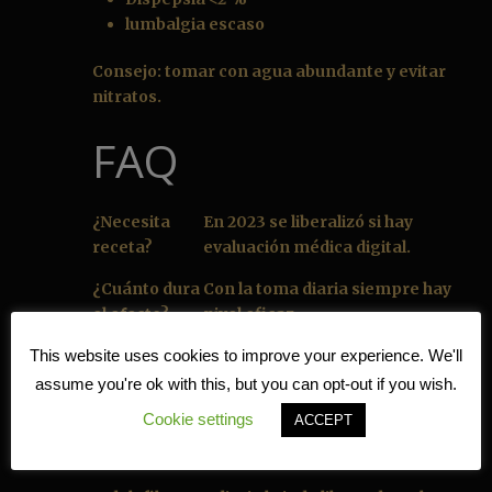
lumbalgia escaso
Consejo: tomar con agua abundante y evitar
nitratos.
FAQ
¿Necesita
En 2023 se liberalizó si hay
receta?
evaluación médica digital.
¿Cuánto dura
Con la toma diaria siempre hay
el efecto?
nivel eficaz.
This website uses cookies to improve your experience. We'll
¿Se puede
Moderadamente; no pases de 3.
con alcohol?
assume you're ok with this, but you can opt-out if you wish.
Resumen final
Cookie settings
ACCEPT