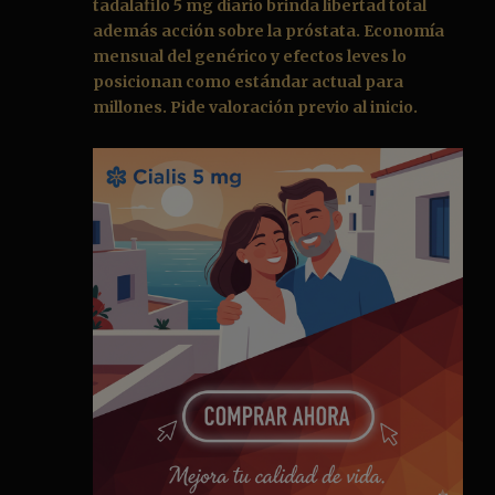
tadalafilo 5 mg diario brinda libertad total
además acción sobre la próstata. Economía
mensual del genérico y efectos leves lo
posicionan como estándar actual para
millones. Pide valoración previo al inicio.