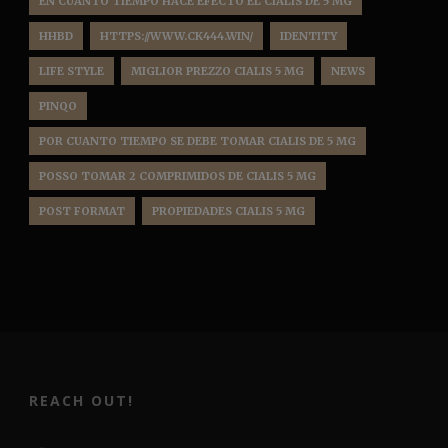
EN CUANTO TIEMPO HACE EFECTO EL CIALIS DE 5 MG
HHBD
HTTPS://WWW.CK444.WIN/
IDENTITY
LIFE STYLE
MIGLIOR PREZZO CIALIS 5 MG
NEWS
PINQO
POR CUANTO TIEMPO SE DEBE TOMAR CIALIS DE 5 MG
POSSO TOMAR 2 COMPRIMIDOS DE CIALIS 5 MG
POST FORMAT
PROPIEDADES CIALIS 5 MG
REACH OUT!