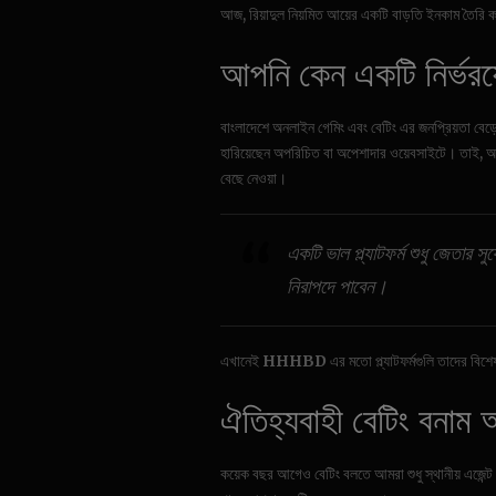
আজ, রিয়াদুল নিয়মিত আয়ের একটি বাড়তি ইনকাম তৈর
আপনি কেন একটি নির্ভরযোগ
বাংলাদেশে অনলাইন গেমিং এবং বেটিং এর জনপ্রিয়তা বেড়ে
হারিয়েছেন অপরিচিত বা অপেশাদার ওয়েবসাইটে। তাই, আপন
বেছে নেওয়া।
একটি ভাল প্ল্যাটফর্ম শুধু জেতা
নিরাপদে পাবেন।
এখানেই
HHHBD
এর মতো প্ল্যাটফর্মগুলি তাদের বিশ
ঐতিহ্যবাহী বেটিং বনাম আ
কয়েক বছর আগেও বেটিং বলতে আমরা শুধু স্থানীয় এজেন্ট 