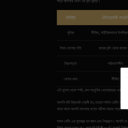
পারে আপনার বেটিং এর মূল কেন্দ্র।
বৈশিষ্ট্য
ঐতিহ্যবাহী পদ্ধত
সুবিধা
সীমিত, শারীরিকভাবে উপস্থি
টাকা তোলার গতি
কয়েক ঘন্টা থেকে কয়েক
নিরাপত্তা
পরিবর্তনশীল
খেলার ধরন
সীমিত
এই তুলনা থেকে স্পষ্ট, কেন আধুনিক খেলোয়াড়রা এখন
h
আপনি যদি ক্রিকেট প্রেমী হন, তাহলে লাইভ বেটিং আপনা
সাথে সাথে আপনি আপনার ভাগ্য পরীক্ষা করতে পারেন। এক
সফল বেটিং এর মূলমন্ত্র হল জ্ঞান এবং নিয়ন্ত্রণ। আপনি 
নির্ভর করলে চলবে না। সাথে必须有一个 বাজেট নির্ধার