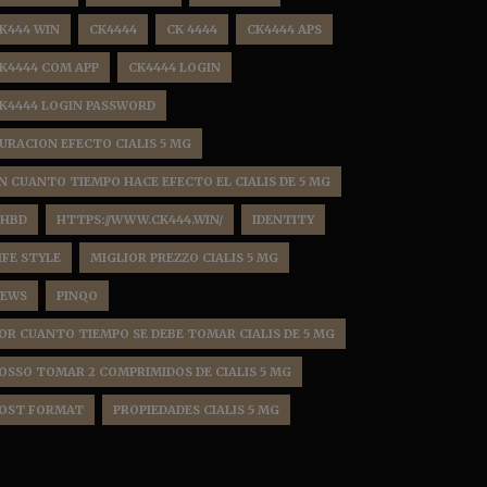
K444 WIN
CK4444
CK 4444
CK4444 APS
K4444 COM APP
CK4444 LOGIN
K4444 LOGIN PASSWORD
URACION EFECTO CIALIS 5 MG
N CUANTO TIEMPO HACE EFECTO EL CIALIS DE 5 MG
HBD
HTTPS://WWW.CK444.WIN/
IDENTITY
IFE STYLE
MIGLIOR PREZZO CIALIS 5 MG
EWS
PINQO
OR CUANTO TIEMPO SE DEBE TOMAR CIALIS DE 5 MG
OSSO TOMAR 2 COMPRIMIDOS DE CIALIS 5 MG
OST FORMAT
PROPIEDADES CIALIS 5 MG