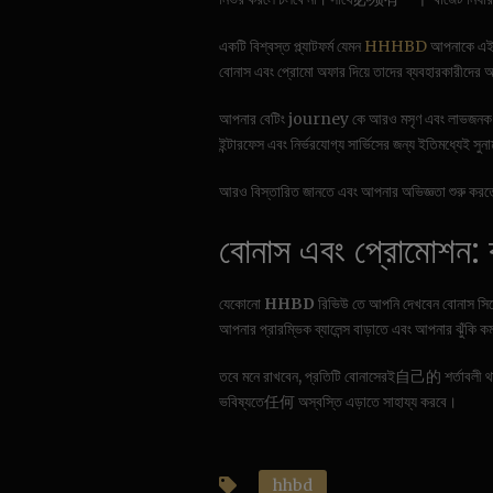
একটি বিশ্বস্ত প্ল্যাটফর্ম যেমন
HHHBD
আপনাকে এই য
বোনাস এবং প্রোমো অফার দিয়ে তাদের ব্যবহারকারীদের 
আপনার বেটিং journey কে আরও মসৃণ এবং লাভজনক ক
ইন্টারফেস এবং নির্ভরযোগ্য সার্ভিসের জন্য ইতিমধ্যেই সু
আরও বিস্তারিত জানতে এবং আপনার অভিজ্ঞতা শুরু করতে,
বোনাস এবং প্রোমোশন: কীভ
যেকোনো
HHBD
রিভিউ তে আপনি দেখবেন বোনাস সিস্
আপনার প্রারম্ভিক ব্যালেন্স বাড়াতে এবং আপনার ঝুঁকি 
তবে মনে রাখবেন, প্রতিটি বোনাসেরই自己的 শর্তাবলী থাকে
ভবিষ্যতে任何 অস্বস্তি এড়াতে সাহায্য করবে।
hhbd