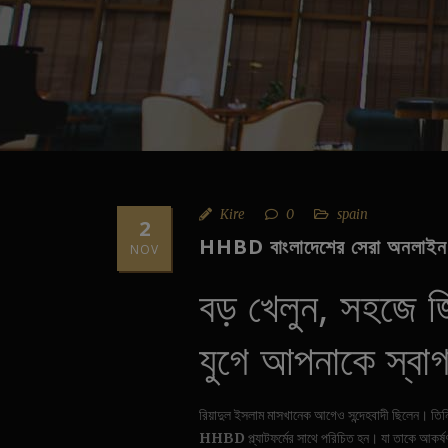
Kire
0
spain
2
HHBD বাংলাদেশের সেরা অনলাইন ক
NOV
বড় খেলুন, সহজে জ
যুগে আপনাকে স্বা
রিয়াদুল ইসলাম মাসখানেক আগেও সন্দেহবাদী ছিলেন। তিনি
HHBD
প্ল্যাটফর্মের সাথে পরিচিত হন। যা তাকে আকর্ষ