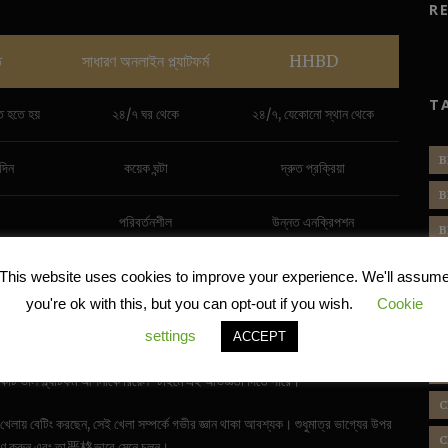
R
ি
সাধারণ অনলাইন প্ল্যাটফর্ম
HHBD
T
ত হতে হয়
২৪/৭ ঘর থেকে
২৪/৭, যেকোনো স্থান থেকে
B
 দিন
কয়েক ঘন্টা
দ্রুত প্রক্রিয়া
B
পরিবর্তনশীল
উন্নত এনক্রিপশন
B
C
বহুবিধ
ক্যাসিনো, লাইভ বেটিং ইত্যাদি
This website uses cookies to improve your experience. We'll assum
C
you're ok with this, but you can opt-out if you wish.
Cookie
hbd
এর মতো ডিজিটাল সমাধানের দিকে ঝুঁকছেন।
settings
C
ACCEPT
র জন্য চমৎকার একটি অপশন হতে পারে। ম্যাচ চলাকালীন প্রতিটি ওভার, প্রতিটি উইকেটের
C
টি ভাল প্ল্যাটফর্ম আপনাকে রিয়েল-টাইমে এই অভিজ্ঞতা দিতে পারে।
C
যে খেলায় বেটিং করছেন, সেই খেলা সম্পর্কে গভীর জ্ঞান থাকা আবশ্যক। শুধুমাত্র ভাগ্যের উপর
C
ণ করুন এবং তা严格ভাবে মেনে চলুন।