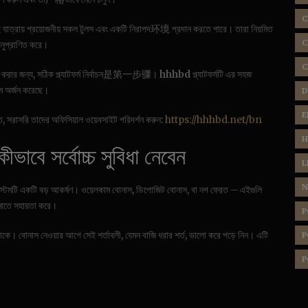
C
াত্রায় প্রয়োজনীয় সকল টুলস এবং একটি নিরাপদ环境 প্রদান করতে পারে। তারা নিয়মিত
C
অনুপ্রাণিত করে।
C
রার জন্য, সঠিক প্ল্যাটফর্ম নির্বাচন是第一步骤।
hhhbd
প্ল্যাটফর্মটি এর সহজ
নাম অর্জন করেছে।
D
E
 সরাসরি তাদের অফিসিয়াল ওয়েবসাইট পরিদর্শন করুন:
https://hhhbd.net/bn
H
াবে সর্বোচ্চ সুবিধা নেবেন
L
N
টেমটি একটি বড় আকর্ষণ। ওয়েলকাম বোনাস, ডিপোজিট বোনাস, বা নগ ফেরত – এইগুলি
কমাতে সহায়তা করে।
P
। বোনাস নেওয়ার আগে সেই শর্তাবলী, যেমন বাজি ধরার শর্ত, ভালো করে পড়ে নিন। এটি
P
P