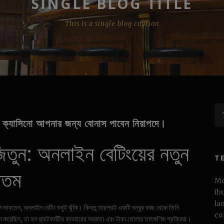
SINGLE BLOG TITLE
This is a single blog caption
্যাসিনো আপনার জন্য বোনাস পাবেন নিরাপদে।
িতুন: অনলাইন বেটিংয়ের নতুন
T
গতম
Mo
ib
la
 ভাবতেন, অনলাইন বেটিং শুধুই ঝুঁকি। কিন্তু তারপরই একটি বন্ধুর কাছ থেকে তিনি
co
ণ করেছিল, তা হল প্ল্যাটফর্মটির ব্যবহারের সহজতা এবং টাকা তোলার তাৎক্ষণিক প্রক্রিয়া।