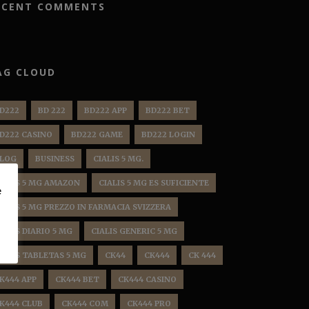
ECENT COMMENTS
AG CLOUD
D222
BD 222
BD222 APP
BD222 BET
D222 CASINO
BD222 GAME
BD222 LOGIN
LOG
BUSINESS
CIALIS 5 MG.
IALIS 5 MG AMAZON
CIALIS 5 MG ES SUFICIENTE
e
IALIS 5 MG PREZZO IN FARMACIA SVIZZERA
IALIS DIARIO 5 MG
CIALIS GENERIC 5 MG
IALIS TABLETAS 5 MG
CK44
CK444
CK 444
K444 APP
CK444 BET
CK444 CASINO
K444 CLUB
CK444 COM
CK444 PRO