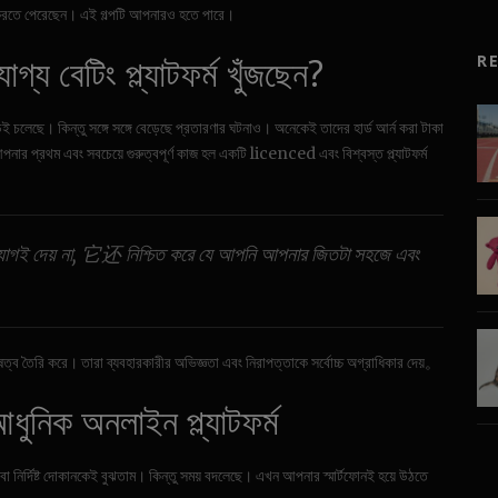
ি করতে পেরেছেন। এই গল্পটি আপনারও হতে পারে।
্য বেটিং প্ল্যাটফর্ম খুঁজছেন?
R
ই চলেছে। কিন্তু সঙ্গে সঙ্গে বেড়েছে প্রতারণার ঘটনাও। অনেকেই তাদের হার্ড আর্ন করা টাকা
ার প্রথম এবং সবচেয়ে গুরুত্বপূর্ণ কাজ হল একটি licenced এবং বিশ্বস্ত প্ল্যাটফর্ম
র সুযোগই দেয় না, 它还 নিশ্চিত করে যে আপনি আপনার জিতটা সহজে এবং
েষত্ব তৈরি করে। তারা ব্যবহারকারীর অভিজ্ঞতা এবং নিরাপত্তাকে সর্বোচ্চ অগ্রাধিকার দেয়。
ধুনিক অনলাইন প্ল্যাটফর্ম
বা নির্দিষ্ট দোকানকেই বুঝতাম। কিন্তু সময় বদলেছে। এখন আপনার স্মার্টফোনই হয়ে উঠতে