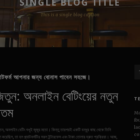
SINGLE BLOG TITLE
This is a single blog caption
্যাটফর্ম আপনার জন্য বোনাস পাবেন সহজে।
িতুন: অনলাইন বেটিংয়ের নতুন
T
গতম
Mo
ib
la
ন, অনলাইন বেটিং শুধুই জুজুর মতো। কিন্তু তারপরই একটি বন্ধুর কাছ থেকে তিনি
co
ণ করেছিল, তা হল প্ল্যাটফর্মটির সরল ইন্টারফেস এবং টাকা তোলার দ্রুত প্রক্রিয়া। আজ,