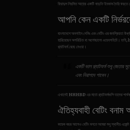
রিয়াদুল নিয়মিত আয়ের একটি বাড়তি ইনকাম তৈরি করত
আপনি কেন একটি নির্ভরযোগ
বাংলাদেশে অনলাইন গেমিং এবং বেটিং এর জনপ্রিয়তা উর্ধ্ব
হারিয়েছেন অপরিচিত বা অগোছালো ওয়েবসাইটে। তাই, hh
প্ল্যাটফর্ম বেছে নেওয়া।
একটি ভাল প্ল্যাটফর্ম শুধু জেতার
এবং নিরাপদে পাবেন।
এখানেই
HHHBD
এর মতো প্ল্যাটফর্মগুলি তাদের পার
ঐতিহ্যবাহী বেটিং বনাম আ
কয়েক বছর আগেও বেটিং বলতে আমরা শুধু স্থানীয় এজেন্ট 