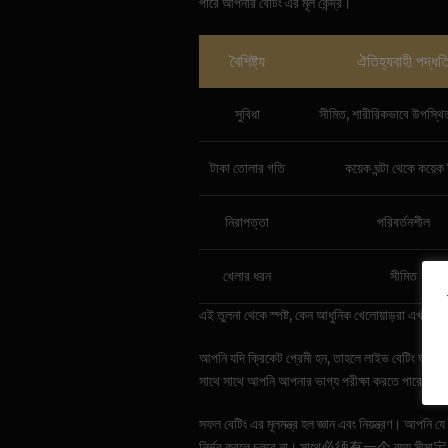
পারে আপনার বেটিং এর মূল কেন্দ্র।
বৈশিষ্ট্য
ঐতিহ্যবাহী পদ্ধত
সুবিধা
সীমিত, শারীরিকভাবে উপস্থি
টাকা তোলার গতি
কয়েক ঘন্টা থেকে কয়েক
নিরাপত্তা
পরিবর্তনশীল
খেলার ধরন
সীমিত
এই তুলনা থেকে স্পষ্ট, কেন আধুনিক খেলোয়াড়রা এখন
h
আপনি যদি ক্রিকেট প্রেমী হন, তাহলে লাইভ বেটিং আপনার
সাথে সাথে আপনি আপনার ভাগ্য পরীক্ষা করতে পারেন। এক
সফল বেটিং এর মূলমন্ত্র হল জ্ঞান এবং নিয়ন্ত্রণ। আপনি 
নির্ভর করলে চলবে না। সাথে必须有一个 ব্যয় সীমা定 