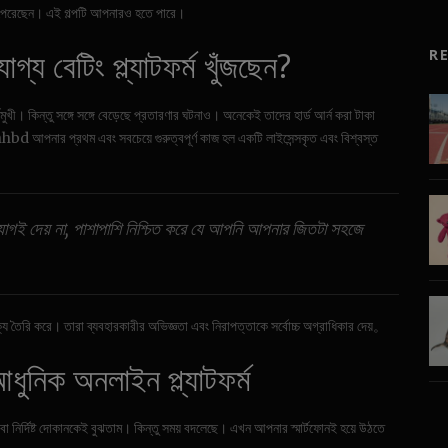
ে পেরেছেন। এই গল্পটি আপনারও হতে পারে।
্য বেটিং প্ল্যাটফর্ম খুঁজছেন?
R
মুখী। কিন্তু সঙ্গে সঙ্গে বেড়েছে প্রতারণার ঘটনাও। অনেকেই তাদের হার্ড আর্ন করা টাকা
bd আপনার প্রথম এবং সবচেয়ে গুরুত্বপূর্ণ কাজ হল একটি লাইসেন্সকৃত এবং বিশ্বস্ত
 সুযোগই দেয় না, পাশাপাশি নিশ্চিত করে যে আপনি আপনার জিতটা সহজে
্থক্য তৈরি করে। তারা ব্যবহারকারীর অভিজ্ঞতা এবং নিরাপত্তাকে সর্বোচ্চ অগ্রাধিকার দেয়。
ধুনিক অনলাইন প্ল্যাটফর্ম
বা নির্দিষ্ট দোকানকেই বুঝতাম। কিন্তু সময় বদলেছে। এখন আপনার স্মার্টফোনই হয়ে উঠতে