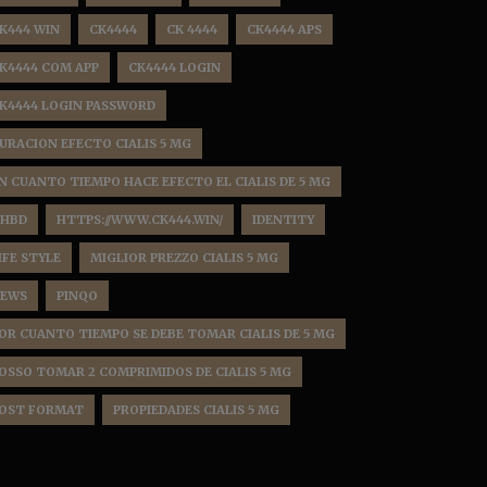
K444 WIN
CK4444
CK 4444
CK4444 APS
K4444 COM APP
CK4444 LOGIN
K4444 LOGIN PASSWORD
URACION EFECTO CIALIS 5 MG
N CUANTO TIEMPO HACE EFECTO EL CIALIS DE 5 MG
HBD
HTTPS://WWW.CK444.WIN/
IDENTITY
IFE STYLE
MIGLIOR PREZZO CIALIS 5 MG
EWS
PINQO
OR CUANTO TIEMPO SE DEBE TOMAR CIALIS DE 5 MG
OSSO TOMAR 2 COMPRIMIDOS DE CIALIS 5 MG
OST FORMAT
PROPIEDADES CIALIS 5 MG