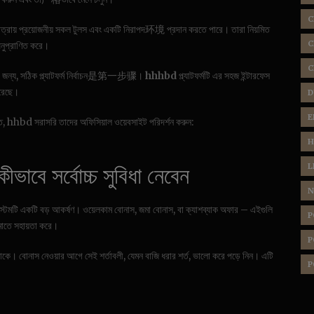
C
্রায় প্রয়োজনীয় সকল টুলস এবং একটি নিরাপদ环境 প্রদান করতে পারে। তারা নিয়মিত
C
অনুপ্রাণিত করে।
C
 জন্য, সঠিক প্ল্যাটফর্ম নির্বাচন是第一步骤।
hhhbd
প্ল্যাটফর্মটি এর সহজ ইন্টারফেস
করেছে।
D
E
, hhbd সরাসরি তাদের অফিসিয়াল ওয়েবসাইট পরিদর্শন করুন:
H
াবে সর্বোচ্চ সুবিধা নেবেন
L
N
টেমটি একটি বড় আকর্ষণ। ওয়েলকাম বোনাস, জমা বোনাস, বা ক্যাশব্যাক অফার – এইগুলি
P
কমাতে সহায়তা করে।
P
। বোনাস নেওয়ার আগে সেই শর্তাবলী, যেমন বাজি ধরার শর্ত, ভালো করে পড়ে নিন। এটি
P