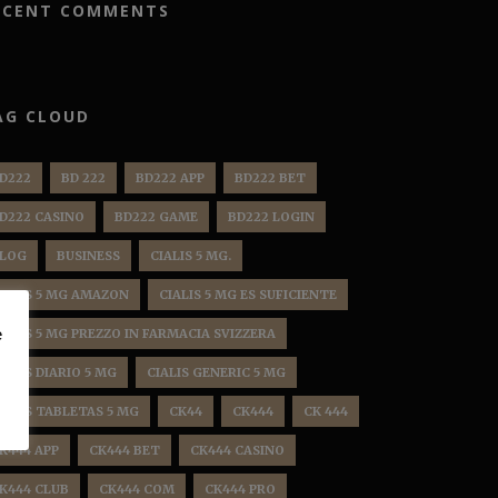
ECENT COMMENTS
AG CLOUD
D222
BD 222
BD222 APP
BD222 BET
D222 CASINO
BD222 GAME
BD222 LOGIN
LOG
BUSINESS
CIALIS 5 MG.
IALIS 5 MG AMAZON
CIALIS 5 MG ES SUFICIENTE
e
IALIS 5 MG PREZZO IN FARMACIA SVIZZERA
IALIS DIARIO 5 MG
CIALIS GENERIC 5 MG
IALIS TABLETAS 5 MG
CK44
CK444
CK 444
K444 APP
CK444 BET
CK444 CASINO
K444 CLUB
CK444 COM
CK444 PRO