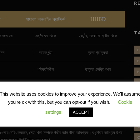
R
ি
সাধারণ অনলাইন প্ল্যাটফর্ম
HHBD
T
ত হতে হয়
২৪/৭ ঘর থেকে
২৪/৭, যেকোনো স্থান থেকে
B
 দিন
কয়েক ঘন্টা
দ্রুত প্রক্রিয়া
B
পরিবর্তনশীল
উন্নত এনক্রিপশন
B
C
বহুবিধ
ক্যাসিনো, লাইভ বেটিং ইত্যাদি
This website uses cookies to improve your experience. We'll assum
C
hbd
এর মতো ডিজিটাল সমাধানের দিকে ঝুঁকছেন।
you're ok with this, but you can opt-out if you wish.
Cookie
C
 জন্য চমৎকার একটি বিকল্প হতে পারে। ম্যাচ চলাকালীন প্রতিটি ওভার, প্রতিটি উইকেটের
settings
ACCEPT
C
টি ভাল প্ল্যাটফর্ম আপনাকে রিয়েল-টাইমে এই অভিজ্ঞতা দিতে পারে।
C
যে খেলায় বেটিং করছেন, সেই খেলা সম্পর্কে গভীর জ্ঞান থাকা আবশ্যক। শুধুমাত্র ভাগ্যের উপর
C
করুন এবং তা严格ভাবে মেনে চলুন।