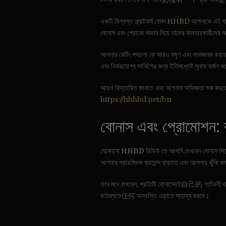
একটি বিশ্বস্ত প্ল্যাটফর্ম যেমন
HHBD
আপনাকে এই যাত
বোনাস এবং প্রোমো অফার দিয়ে তাদের ব্যবহারকারীদের 
আপনার বেটিং পথচলা কে আরও মসৃণ এবং লাভজনক করার
এবং নির্ভরযোগ্য সার্ভিসের জন্য ইতিমধ্যেই সুনাম অর্জন 
আরও বিস্তারিত জানতে এবং আপনার অভিজ্ঞতা শুরু করতে
https://hhhbd.net/bn
বোনাস এবং প্রোমোশন: কীভ
যেকোনো
HHBD
রিভিউ তে আপনি দেখবেন বোনাস সিস্
আপনার প্রারম্ভিক ব্যালেন্স বাড়াতে এবং আপনার ঝুঁকি 
তবে মনে রাখবেন, প্রতিটি বোনাসেরই自己的 শর্তাবলী থাকে
ভবিষ্যতে任何 অস্বস্তি এড়াতে সাহায্য করবে।