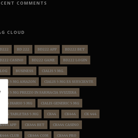
ECENT COMMENTS
AG CLOUD
D222
BD 222
BD222 APP
BD222 BET
D222 CASINO
BD222 GAME
BD222 LOGIN
LOG
BUSINESS
CIALIS 5 MG.
IALIS 5 MG AMAZON
CIALIS 5 MG ES SUFICIENTE
e
IALIS 5 MG PREZZO IN FARMACIA SVIZZERA
IALIS DIARIO 5 MG
CIALIS GENERIC 5 MG
IALIS TABLETAS 5 MG
CK44
CK444
CK 444
K444 APP
CK444 BET
CK444 CASINO
K444 CLUB
CK444 COM
CK444 PRO