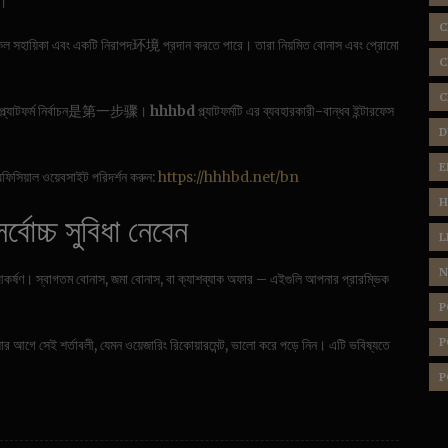
ন।
C
সকল সহায়িকা এবং একটি নিরাপদ环境 প্রদান করতে পারে। তারা নিয়মিত বোনাস এবং প্রোমো
C
C
 প্ল্যাটফর্ম নির্বাচন是第一步骤।
hhhbd
প্ল্যাটফর্মটি এর ব্যবহারকারী-বান্ধব ইন্টারফেস
D
E
িসিয়াল ওয়েবসাইট পরিদর্শন করুন:
https://hhhbd.net/bn
H
বোচ্চ সুবিধা নেবেন
L
N
কর্ষণ। স্বাগতম বোনাস, জমা বোনাস, বা ক্যাশব্যাক অফার – এইগুলি আপনার প্রারম্ভিক
P
P
গে সেই শর্তাবলী, যেমন ওয়েজারিং রিকোয়ারমেন্ট, ভালো করে পড়ে নিন। এটি ভবিষ্যতে
P