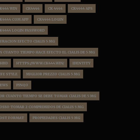
K444 WIN
CK4444
CK 4444
CK4444 APS
K4444 COM APP
CK4444 LOGIN
K4444 LOGIN PASSWORD
URACION EFECTO CIALIS 5 MG
N CUANTO TIEMPO HACE EFECTO EL CIALIS DE 5 MG
HBD
HTTPS://WWW.CK444.WIN/
IDENTITY
IFE STYLE
MIGLIOR PREZZO CIALIS 5 MG
EWS
PINQO
OR CUANTO TIEMPO SE DEBE TOMAR CIALIS DE 5 MG
OSSO TOMAR 2 COMPRIMIDOS DE CIALIS 5 MG
OST FORMAT
PROPIEDADES CIALIS 5 MG