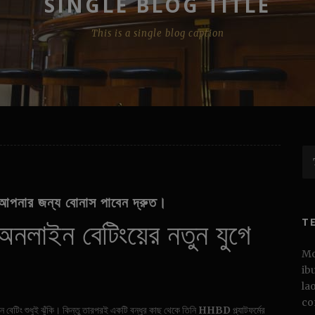
SINGLE BLOG TITLE
This is a single blog caption
পনার জন্য বোনাস পাবেন দ্রুত।
অনলাইন বেটিংয়ের নতুন যুগে
T
Mo
ib
la
co
বেটিং শুধুই ঝুঁকি। কিন্তু তারপরই একটি বন্ধুর কাছ থেকে তিনি
HHBD
প্ল্যাটফর্মের