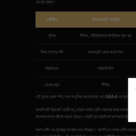
এর মূল কেন্দ্র।
বৈশিষ্ট্য
ঐতিহ্যবাহী পদ্ধতি
সুবিধা
সীমিত, শারীরিকভাবে উপস্থিত হতে হয়
টাকা তোলার গতি
কয়েক ঘন্টা থেকে কয়েক দিন
নিরাপত্তা
পরিবর্তনশীল
খেলার ধরন
সীমিত
এই তুলনা থেকে স্পষ্ট, কেন আধুনিক খেলোয়াড়রা এখন
hhbd
এর মতো অনলাই
আপনি যদি ক্রিকেট প্রেমী হন, তাহলে লাইভ বেটিং আপনার জন্য চমৎকার এ
আপনার ভাগ্য পরীক্ষা করতে পারেন। একটি ভাল প্ল্যাটফর্ম আপনাকে রিয়েল
সফল বেটিং এর মূলমন্ত্র হল জ্ঞান এবং নিয়ন্ত্রণ। আপনি যে খেলায় বেটিং কর