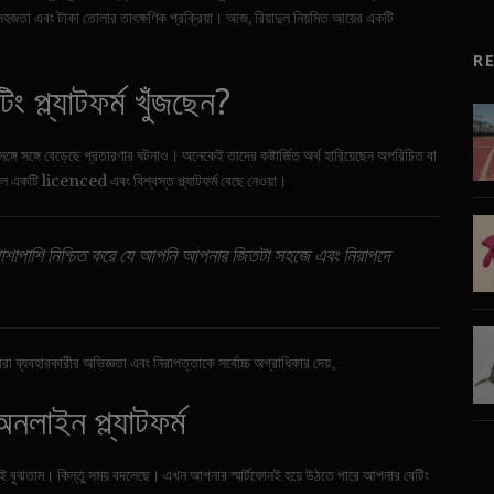
 সহজতা এবং টাকা তোলার তাৎক্ষণিক প্রক্রিয়া। আজ, রিয়াদুল নিয়মিত আয়ের একটি
R
 প্ল্যাটফর্ম খুঁজছেন?
্গে সঙ্গে বেড়েছে প্রতারণার ঘটনাও। অনেকেই তাদের কষ্টার্জিত অর্থ হারিয়েছেন অপরিচিত বা
হল একটি licenced এবং বিশ্বস্ত প্ল্যাটফর্ম বেছে নেওয়া।
া, পাশাপাশি নিশ্চিত করে যে আপনি আপনার জিতটা সহজে এবং নিরাপদে
ারা ব্যবহারকারীর অভিজ্ঞতা এবং নিরাপত্তাকে সর্বোচ্চ অগ্রাধিকার দেয়。
লাইন প্ল্যাটফর্ম
ানকেই বুঝতাম। কিন্তু সময় বদলেছে। এখন আপনার স্মার্টফোনই হয়ে উঠতে পারে আপনার বেটিং