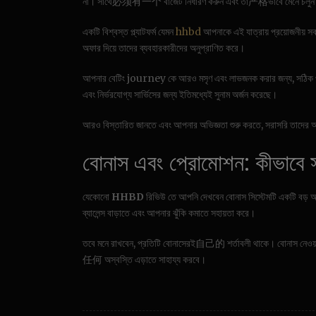
না। সাথে必须有一个 বাজেট নির্ধারণ করুন এবং তা严格ভাবে মেনে চলু
একটি বিশ্বস্ত প্ল্যাটফর্ম যেমন
hhbd
আপনাকে এই যাত্রায় প্রয়োজনীয় 
অফার দিয়ে তাদের ব্যবহারকারীদের অনুপ্রাণিত করে।
আপনার বেটিং journey কে আরও মসৃণ এবং লাভজনক করার জন্য, সঠিক
এবং নির্ভরযোগ্য সার্ভিসের জন্য ইতিমধ্যেই সুনাম অর্জন করেছে।
আরও বিস্তারিত জানতে এবং আপনার অভিজ্ঞতা শুরু করতে, সরাসরি তাদের অফ
বোনাস এবং প্রোমোশন: কীভাবে সর্
যেকোনো
HHBD
রিভিউ তে আপনি দেখবেন বোনাস সিস্টেমটি একটি বড় আ
ব্যালেন্স বাড়াতে এবং আপনার ঝুঁকি কমাতে সহায়তা করে।
তবে মনে রাখবেন, প্রতিটি বোনাসেরই自己的 শর্তাবলী থাকে। বোনাস নেওয়ার আ
任何 অস্বস্তি এড়াতে সাহায্য করবে।