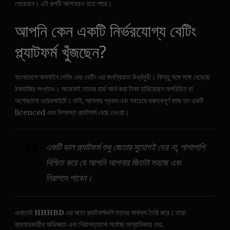
পেরেছেন। এই গল্পটি আপনারও হতে পারে।
আপনি কেন একটি নির্ভরযোগ্য বেটিং
প্ল্যাটফর্ম খুঁজছেন?
বাংলাদেশে অনলাইন গেমিং এবং বেটিং এর জনপ্রিয়তা উর্ধ্বমুখী। কিন্তু সঙ্গে সঙ্গে বেড়েছে
ঠকবাজির সংখ্যাও। অনেকেই তাদের হার্ড আর্ন করা টাকা হারিয়েছেন অপরিচিত বা
অগোছালো ওয়েবসাইটে। তাই, আপনার প্রথম এবং সবচেয়ে গুরুত্বপূর্ণ কাজ হল একটি
licenced এবং বিশ্বস্ত প্ল্যাটফর্ম বেছে নেওয়া।
একটি ভাল প্ল্যাটফর্ম শুধু জেতার সুযোগই দেয় না, পাশাপাশি
নিশ্চিত করে যে আপনি আপনার জিতটা সহজে এবং
নিরাপদে পাবেন।
এখানেই
HHHBD
এর মতো প্ল্যাটফর্মগুলি তাদের পার্থক্য তৈরি করে। তারা
ব্যবহারকারীর অভিজ্ঞতা এবং নিরাপত্তাকে সর্বোচ্চ অগ্রাধিকার দেয়。