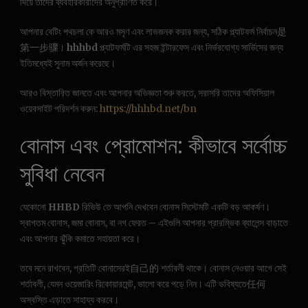
দিয়ে তাদের ব্যবহারকারীদের অনুপ্রাণিত করে।
আপনার বেটিং পথচলা কে আরও মসৃণ এবং লাভজনক করার জন্য, সঠিক প্ল্যাটফর্ম নির্বাচন是
第一步骤।
hhhbd
প্ল্যাটফর্মটি এর সহজ ইন্টারফেস এবং নির্ভরযোগ্য সার্ভিসের জন্য
ইতিমধ্যেই সুনাম অর্জন করেছে।
আরও বিস্তারিত জানতে এবং আপনার অভিজ্ঞতা শুরু করতে, সরাসরি তাদের অফিসিয়াল
ওয়েবসাইট পরিদর্শন করুন:
https://hhhbd.net/bn
বোনাস এবং প্রোমোশন: কীভাবে সর্বোচ্চ
সুবিধা নেবেন
যেকোনো
HHBD
রিভিউ তে আপনি দেখবেন বোনাস সিস্টেমটি একটি বড় আকর্ষণ।
স্বাগতম বোনাস, জমা বোনাস, বা নগ ফেরত – এইগুলি আপনার প্রারম্ভিক ব্যালেন্স বাড়াতে
এবং আপনার ঝুঁকি কমাতে সহায়তা করে।
তবে মনে রাখবেন, প্রতিটি বোনাসেরই自己的 শর্তাবলী থাকে। বোনাস নেওয়ার আগে সেই
শর্তাবলী, যেমন ওয়েজারিং রিকোয়ারমেন্ট, ভালো করে পড়ে নিন। এটি ভবিষ্যতে任何
অস্বস্তি এড়াতে সাহায্য করবে।