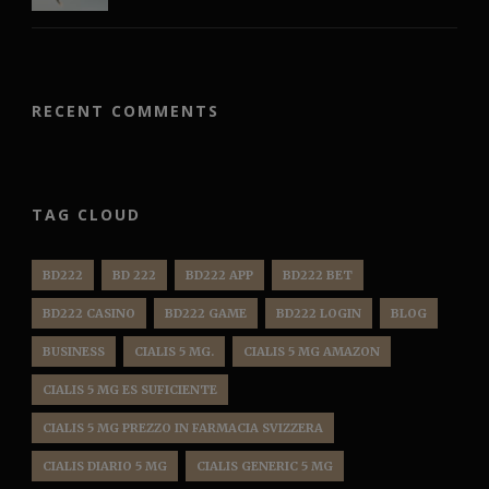
RECENT COMMENTS
TAG CLOUD
BD222
BD 222
BD222 APP
BD222 BET
BD222 CASINO
BD222 GAME
BD222 LOGIN
BLOG
BUSINESS
CIALIS 5 MG.
CIALIS 5 MG AMAZON
CIALIS 5 MG ES SUFICIENTE
CIALIS 5 MG PREZZO IN FARMACIA SVIZZERA
CIALIS DIARIO 5 MG
CIALIS GENERIC 5 MG