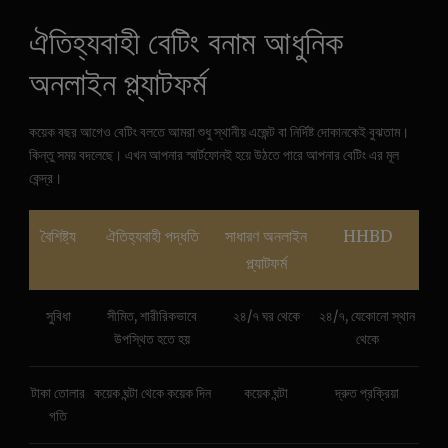
ঐতিহ্যবাহী বেটিং বনাম আধুনিক
অনলাইন প্ল্যাটফর্ম
কয়েক বছর আগেও বেটিং বলতে আমরা শুধু স্থানীয় এজেন্ট বা নির্দিষ্ট দোকানকেই বুঝতাম।
কিন্তু সময় বদলেছে। এখন আপনার স্মার্টফোনই হয়ে উঠতে পারে আপনার বেটিং এর মূল
কেন্দ্র।
বৈশিষ্ট্য
ঐতিহ্যবাহী পদ্ধতি
সাধারণ অনলাইন
HHBD
প্ল্যাটফর্ম
সুবিধা
সীমিত, শারীরিকভাবে
২৪/৭ ঘর থেকে
২৪/৭, যেকোনো স্থান
উপস্থিত হতে হয়
থেকে
টাকা তোলার
কয়েক ঘন্টা থেকে কয়েক দিন
কয়েক ঘন্টা
দ্রুত প্রক্রিয়া
গতি