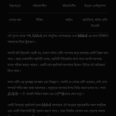
নিরাপত্তা
পরিবর্তনশীল
পরিবর্তনশীল
উন্নত এনক্রিপশন
খেলার ধরন
সীমিত
বহুবিধ
ক্যাসিনো, লাইভ বেটিং
ইত্যাদি
এই তুলনা থেকে স্পষ্ট, hhbd কেন আধুনিক খেলোয়াড়রা এখন
hhbd
এর মতো ডিজিটাল
সমাধানের দিকে ঝুঁকছেন।
আপনি যদি ক্রিকেট প্রেমী হন, তাহলে লাইভ বেটিং আপনার জন্য চমৎকার একটি বিকল্প হতে
পারে। ম্যাচ চলাকালীন প্রতিটি ওভার, প্রতিটি উইকেটের সাথে সাথে আপনি আপনার
ভাগ্য পরীক্ষা করতে পারেন। একটি ভাল প্ল্যাটফর্ম আপনাকে রিয়েল-টাইমে এই অভিজ্ঞতা
দিতে পারে।
সফল বেটিং এর মূলমন্ত্র হল জ্ঞান এবং নিয়ন্ত্রণ। আপনি যে খেলায় বেটিং করছেন, সেই খেলা
সম্পর্কে গভীর জ্ঞান থাকা আবশ্যক। শুধুমাত্র ভাগ্যের উপর নির্ভর করলে চলবে না। সাথে
必须有一个 বাজেট নির্ধারণ করুন এবং তা严格ভাবে মেনে চলুন।
একটি বিশ্বস্ত প্ল্যাটফর্ম যেমন
hhbd
আপনাকে এই যাত্রায় প্রয়োজনীয় সকল সহায়িকা
এবং একটি নিরাপদ环境 প্রদান করতে পারে। তারা নিয়মিত বোনাস এবং প্রোমো অফার