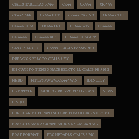
CIALIS TABLETAS 5 MG
CK44
CK444
CK 444
CK444 APP
CK444 BET
CK444 CASINO
CK444 CLUB
CK444 COM
CK444 PRO
CK444 WIN
CK4444
CK 4444
CK4444 APS
CK4444 COM APP
CK4444 LOGIN
CK4444 LOGIN PASSWORD
DURACION EFECTO CIALIS 5 MG
EN CUANTO TIEMPO HACE EFECTO EL CIALIS DE 5 MG
HHBD
HTTPS://WWW.CK444.WIN/
IDENTITY
LIFE STYLE
MIGLIOR PREZZO CIALIS 5 MG
NEWS
PINQO
POR CUANTO TIEMPO SE DEBE TOMAR CIALIS DE 5 MG
POSSO TOMAR 2 COMPRIMIDOS DE CIALIS 5 MG
POST FORMAT
PROPIEDADES CIALIS 5 MG