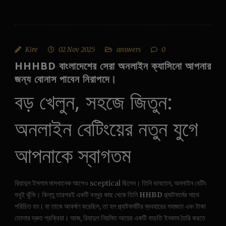
Kire
02 Nov 2025
answers
0
HHHBD বাংলাদেশের সেরা অনলাইন ক্যাসিনো আপনার
জন্য বোনাস পাবেন নিরাপদে।
বড় খেলুন, সহজে জিতুন:
অনলাইন বেটিংয়ের নতুন যুগে
আপনাকে স্বাগতম
রিয়াদুল ইসলাম মাসখানেক আগেও sceptical ছিলেন। তিনি ভাবতেন, অনলাইন বেটিং
শুধুই ঝুঁকি। কিন্তু তারপরই একটি বন্ধুর কাছ থেকে তিনি
HHBD
প্ল্যাটফর্মের সাথে
পরিচিত হন। যা তাকে আকর্ষণ করেছিল, তা হল প্ল্যাটফর্মটির ব্যবহারের সহজতা এবং টাকা
তোলার দ্রুত প্রক্রিয়া। আজ, রিয়াদুল নিয়মিত আয়ের একটি বাড়তি ইনকাম তৈরি করতে