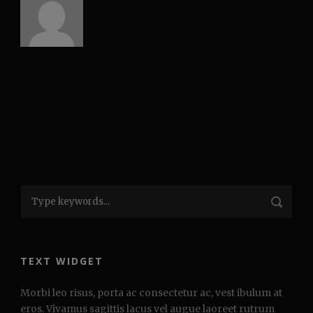
TEXT WIDGET
Morbi leo risus, porta ac consectetur ac, vest ibulum at
eros. Vivamus sagittis lacus vel augue laoreet rutrum