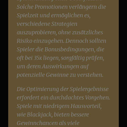
Solche Promotionen verlängern die
Spielzeit und ermöglichen es,
verschiedene Strategien
auszuprobieren, ohne zusätzliches
Risiko einzugehen. Dennoch sollten
Spieler die Bonusbedingungen, die
oft bei 35x liegen, sorgfältig prüfen,
um deren Auswirkungen auf
potenzielle Gewinne zu verstehen.
Die Optimierung der Spielergebnisse
erfordert ein durchdachtes Vorgehen.
Spiele mit niedrigem Hausvorteil,
wie Blackjack, bieten bessere
Gewinnchancen als viele