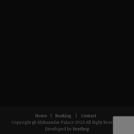
Home
|
Booking
|
Contact
Copyright @ Aleksandar Palace 2020 All Right Reserved.
Developed by
Nexthop