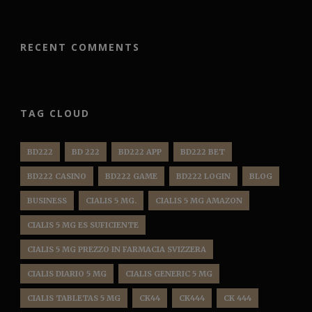
RECENT COMMENTS
TAG CLOUD
BD222
BD 222
BD222 APP
BD222 BET
BD222 CASINO
BD222 GAME
BD222 LOGIN
BLOG
BUSINESS
CIALIS 5 MG.
CIALIS 5 MG AMAZON
CIALIS 5 MG ES SUFICIENTE
CIALIS 5 MG PREZZO IN FARMACIA SVIZZERA
CIALIS DIARIO 5 MG
CIALIS GENERIC 5 MG
CIALIS TABLETAS 5 MG
CK44
CK444
CK 444