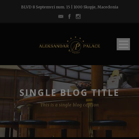
BLVD 8 Septemvri num. 15 | 1000 Skopje, Macedonia
SINGLE BLOG TITLE
This is a single blog caption