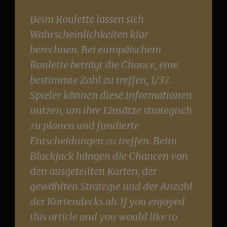
Beim Roulette lassen sich
Wahrscheinlichkeiten klar
berechnen. Bei europäischem
Roulette beträgt die Chance, eine
bestimmte Zahl zu treffen, 1/37.
Spieler können diese Informationen
nutzen, um ihre Einsätze strategisch
zu planen und fundierte
Entscheidungen zu treffen. Beim
Blackjack hängen die Chancen von
den ausgeteilten Karten, der
gewählten Strategie und der Anzahl
der Kartendecks ab. If you enjoyed
this article and you would like to