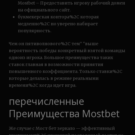
Mostbet – Предоставить игроку рабочий домен
на официального сайт.
букмекерская контора%2C которая
медленно%2C но уверено набирает
популярность.
Чем он пятиволнового%2C тем” “выше
вероятность победы конкретный взятой команды
одноиз игрока. Большое преимущества таких
ставок главная в возможности принятия
повышенного коэффициента. Только ставки%2C
которые делалась в режиме реальными
времени%2C когда идет игра.
перечисленные
Преимущества Mostbet
Же случае с Мост бет зеркало — эффективный