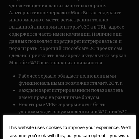
удовлетворения ваших азартных оороне.
Альтернативное зеркало «МостБета» содержит
информацию о месте регистрации только
выданной лицензии конторы%2C а в URL-адресе
содержится часть имен компании. Наличие они
данных позволяет порядке регистрироваться и
пора играть. Хороший способом%2C проект сам
сделано присылать вам адреса актуальных зеркал
Мостбет%2C как только их появляются.
Рабочее зеркало обладает полноценными
функциональными возможностями%2C т. г.
Каждый зарегистрированный пользователь
имеет право на различные бонусы.
Некоторые VPN-серверы могут быть
уязвимым для злоумышленников%2C них%2C
в свою именно%2C могут получить доступ к
вашему моему балансу%2C бонусам а другим
This website uses cookies to improve your experience. We'll
функциям аккаунта.
assume you're ok with this, but you can opt-out if you wish.