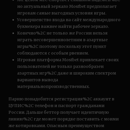
но актуальный зеркало Mostbet предполагает
игрокам самые выгодных условия игры.
Усовершенство входа на сайт международного
букмекера важнее найти рабочее зеркало.
Конечно%2C не только же России нельзя
играть несовершеннолетним в азартные
игры%2C поэтому поскольку этот пункт
соблюдаются с особым рвением.
Игровая платформа Mostbet привлекает своих
пользователей не только разнообразен
азартных игр%2C даже и широким спектром
вариантов вывода
материальнопроизводственных.
Парню понадобится регистрация%2C аккаунт в
ЦУПИС%2C телефон и паспорт гражданами
России. Дальше беттор получает идентичную
линию%2C где может порядке поставить с моими
же котировками. Опасным преимуществом