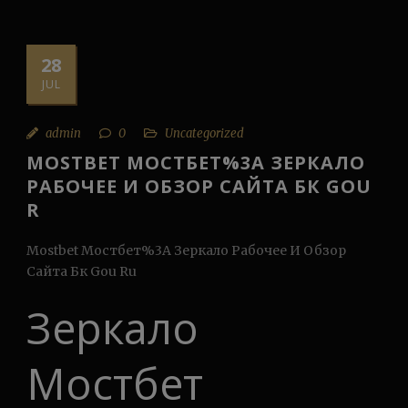
28
JUL
admin
0
Uncategorized
MOSTBET МОСТБЕТ%3A ЗЕРКАЛО
РАБОЧЕЕ И ОБЗОР САЙТА БК GOU
R
Mostbet Мостбет%3A Зеркало Рабочее И Обзор
Сайта Бк Gou Ru
Зеркало
Мостбет