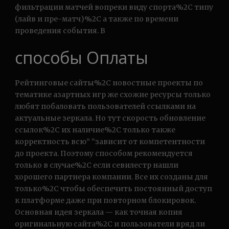
фильтрации матчей вопреки виду спорта%2C типу
(лайв и пре-матч)%2C а также по времени
проведения события. В
способы Оплаты
Рейтинговые сайты%2C новостные проекты по
тематике азартных игр же схожие ресурсы только
любят побаловать пользователей ссылками на
актуальные зеркала. Но тут скорость обновление
ссылок%2C их наличие%2C только также
корректность всю” “зависит от компетентности
до проекта. Поэтому способом рекомендуется
только в случае%2C если севилестр нашли
хорошего партнера компании. Все их созданы для
только%2C чтобы обеспечить постоянный доступ
к платформе даже при повторном блокировок.
Основная идея зеркала — как точная копия
оригинальную сайта%2C и пользователи вряд ли