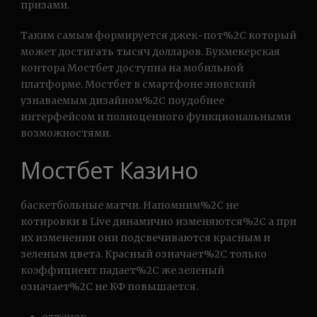
призами.
Таким самым формируется джек-пот%2C который
может достигать тысяч долларов. Букмекерская
контора Мостбет доступна на мобильной
платформе. Мостбет в смартфоне эновский
узнаваемым дизайном%2C поудобнее
интерфейсом и полноценного функциональными
возможностями.
Мостбет Казино
баскетбольные матчи. Напомним%2C не
котировки в Live динамично изменяются%2C а при
их изменении они подсвечиваются красным и
зеленым цвета. Красный означает%2C только
коэффициент падает%2C же зеленый
означает%2C не КФ повышается.