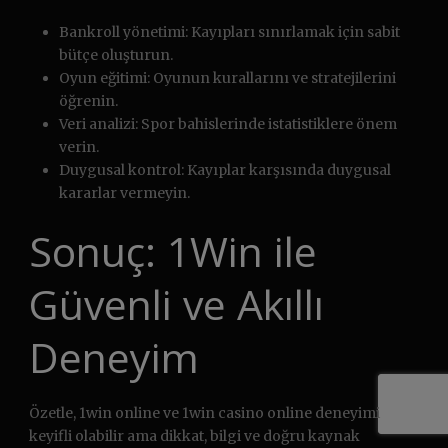
Bankroll yönetimi: Kayıpları sınırlamak için sabit
bütçe oluşturun.
Oyun eğitimi: Oyunun kurallarını ve stratejilerini
öğrenin.
Veri analizi: Spor bahislerinde istatistiklere önem
verin.
Duygusal kontrol: Kayıplar karşısında duygusal
kararlar vermeyin.
Sonuç: 1Win ile
Güvenli ve Akıllı
Deneyim
Özetle, 1win online ve 1win casino online deneyimi
keyifli olabilir ama dikkat, bilgi ve doğru kaynak