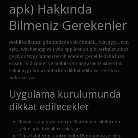
apk) Hakkında
Bilmeniz Gerekenler
Mobil kullanım günümüzde çok önemli. 1 win app, 1 win
apk, 1win bet app ve 1 win application gibi terimler sıkça
geçiyor. Uygulamayı tercih edenler genelde daha hızlı
erişim, bildirimler ve mobil optimize arayüz istiyorlar.
Fakat uygulama yüklerken dikkat edilmesi gereken
noktalar var.
Uygulama kurulumunda
dikkat edilecekler
Resmi kaynaktan indirin: Bilinmeyen sitelerden
gelen apk dosyaları risk taşır.
Cihaz izinlerini kontrol edin: Uygulama aşırı izin