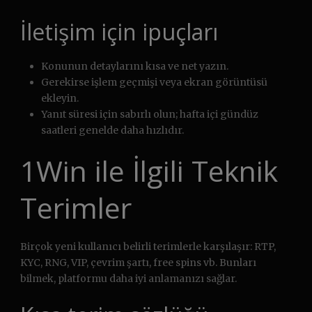
İletişim için ipuçları
Konunun detaylarını kısa ve net yazın.
Gerekirse işlem geçmişi veya ekran görüntüsü
ekleyin.
Yanıt süresi için sabırlı olun; hafta içi gündüz
saatleri genelde daha hızlıdır.
1Win ile İlgili Teknik
Terimler
Birçok yeni kullanıcı belirli terimlerle karşılaşır: RTP,
KYC, RNG, VIP, çevrim şartı, free spins vb. Bunları
bilmek, platformu daha iyi anlamanızı sağlar.