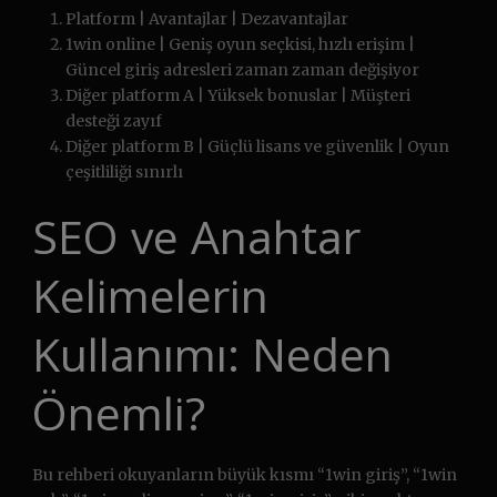
Platform | Avantajlar | Dezavantajlar
1win online | Geniş oyun seçkisi, hızlı erişim |
Güncel giriş adresleri zaman zaman değişiyor
Diğer platform A | Yüksek bonuslar | Müşteri
desteği zayıf
Diğer platform B | Güçlü lisans ve güvenlik | Oyun
çeşitliliği sınırlı
SEO ve Anahtar
Kelimelerin
Kullanımı: Neden
Önemli?
Bu rehberi okuyanların büyük kısmı “1win giriş”, “1win