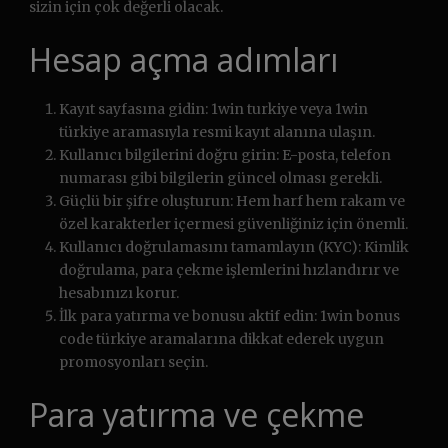
sizin için çok değerli olacak.
Hesap açma adımları
Kayıt sayfasına gidin: 1win turkiye veya 1win
türkiye aramasıyla resmi kayıt alanına ulaşın.
Kullanıcı bilgilerini doğru girin: E-posta, telefon
numarası gibi bilgilerin güncel olması gerekli.
Güçlü bir şifre oluşturun: Hem harf hem rakam ve
özel karakterler içermesi güvenliğiniz için önemli.
Kullanıcı doğrulamasını tamamlayın (KYC): Kimlik
doğrulama, para çekme işlemlerini hızlandırır ve
hesabınızı korur.
İlk para yatırma ve bonusu aktif edin: 1win bonus
code türkiye aramalarına dikkat ederek uygun
promosyonları seçin.
Para yatırma ve çekme