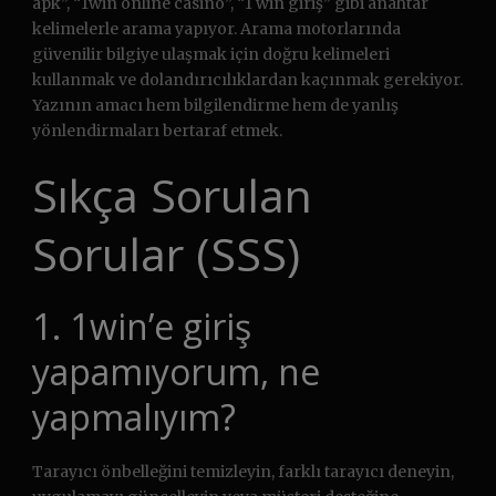
apk”, “1win online casino”, “1 win giriş” gibi anahtar
kelimelerle arama yapıyor. Arama motorlarında
güvenilir bilgiye ulaşmak için doğru kelimeleri
kullanmak ve dolandırıcılıklardan kaçınmak gerekiyor.
Yazının amacı hem bilgilendirme hem de yanlış
yönlendirmaları bertaraf etmek.
Sıkça Sorulan
Sorular (SSS)
1. 1win’e giriş
yapamıyorum, ne
yapmalıyım?
Tarayıcı önbelleğini temizleyin, farklı tarayıcı deneyin,