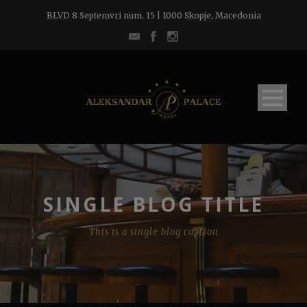
BLVD 8 Septemvri num. 15 | 1000 Skopje, Macedonia
SINGLE BLOG TITLE
This is a single blog caption