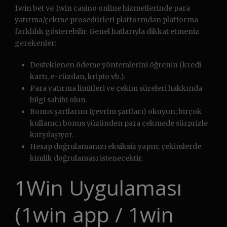
1win bet ve 1win casino online hizmetlerinde para
yatırma/çekme prosedürleri platformdan platforma
farklılık gösterebilir. Genel hatlarıyla dikkat etmeniz
gerekenler:
Desteklenen ödeme yöntemlerini öğrenin (kredi
kartı, e-cüzdan, kripto vb.).
Para yatırma limitleri ve çekim süreleri hakkında
bilgi sahibi olun.
Bonus şartlarını (çevrim şartları) okuyun; birçok
kullanıcı bonus yüzünden para çekmede sürprizle
karşılaşıyor.
Hesap doğrulamanızı eksiksiz yapın; çekimlerde
kimlik doğrulaması istenecektir.
1Win Uygulaması
(1win app / 1win