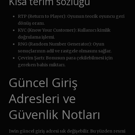
Kısa terim sözlüğü
RTP (Return to Player): Oyunun teorik oyuncu geri
dönüş oranı.
KYC (Know Your Customer): Kullanıcı kimlik
doğrulama işlemi.
RNG (Random Number Generator): Oyun
sonuçlarının adil ve rastgele olmasını sağlar.
Çevrim Şartı: Bonusun para çekilebilmesi için
gereken bahis miktarı.
Güncel Giriş
Adresleri ve
Güvenlik Notları
1win güncel giriş adresi sık değişebilir. Bu yüzden resmi