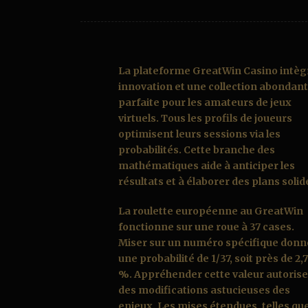
La plateforme GreatWin Casino intèg
innovation et une collection abondant
parfaite pour les amateurs de jeux
virtuels. Tous les profils de joueurs
optimisent leurs sessions via les
probabilités. Cette branche des
mathématiques aide à anticiper les
résultats et à élaborer des plans solid
La roulette européenne au GreatWin
fonctionne sur une roue à 37 cases.
Miser sur un numéro spécifique donn
une probabilité de 1/37, soit près de 2,7
%. Appréhender cette valeur autorise
des modifications astucieuses des
enjeux. Les mises étendues, telles qu