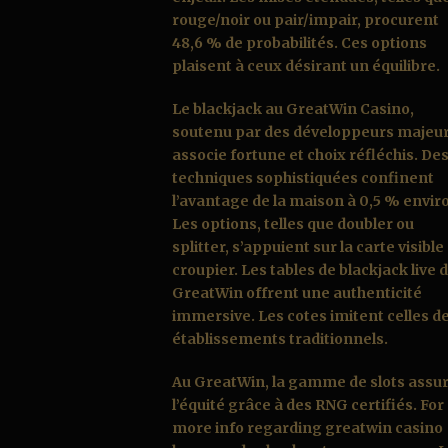
rouge/noir ou pair/impair, procurent
48,6 % de probabilités. Ces options
plaisent à ceux désirant un équilibre.
Le blackjack au GreatWin Casino,
soutenu par des développeurs majeur
associe fortune et choix réfléchis. De
techniques sophistiquées confinent
l’avantage de la maison à 0,5 % envir
Les options, telles que doubler ou
splitter, s’appuient sur la carte visible
croupier. Les tables de blackjack live 
GreatWin offrent une authenticité
immersive. Les cotes imitent celles d
établissements traditionnels.
Au GreatWin, la gamme de slots assu
l’équité grâce à des RNG certifiés. For
more info regarding
greatwin casino