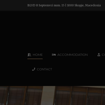
BLVD 8 Septemvri num. 15 | 1000 Skopje, Macedonia
HOME
ACCOMMODATION
C
CONTACT