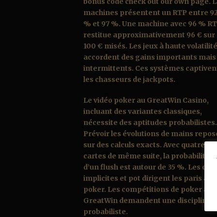
bonus code
check out our own page. 
machines présentent un RTP entre 9
% et 97 %. Une machine avec 96 % R
restitue approximativement 96 € sur
100 € misés. Les jeux à haute volatilit
accordent des gains importants mais
intermittents. Ces systèmes captiven
les chasseurs de jackpots.
Le vidéo poker au GreatWin Casino,
incluant des variantes classiques,
nécessite des aptitudes probabilistes.
Prévoir les évolutions de mains repos
sur des calculs exacts. Avec quatre
cartes de même suite, la probabilité
d’un flush est autour de 35 %. Les cot
implicites et pot dirigent les paris au
poker. Les compétitions de poker au
GreatWin demandent une discipline
probabiliste.