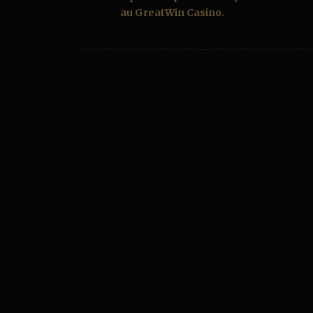
au GreatWin Casino.