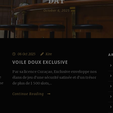
DAY
October 6, 2025
06 Oct 2025
Kire
A
VOILE DOUX EXCLUSIVE
Par sa licence Curaçao, Exclusive enveloppe nos
e
élans de jeu d’une sécurité satinée et d’un trésor
ne
de plus de 1 500 slots,...
Continue Reading