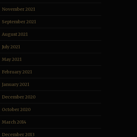
November 2021
September 2021
August 2021
July 2021
May 2021
February 2021
January 2021
December 2020
October 2020
March 2014
December 2013