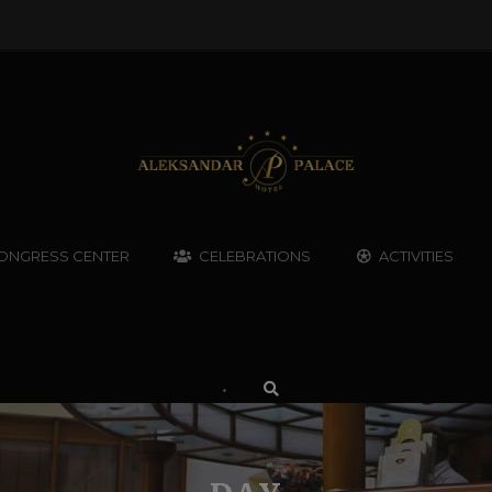
ONGRESS CENTER
CELEBRATIONS
ACTIVITIES
•