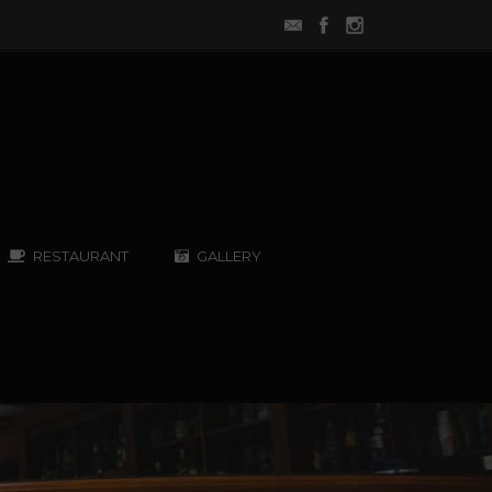
RESTAURANT
GALLERY