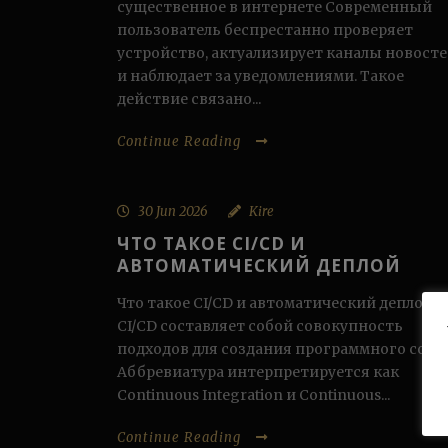
существенное в интернете Современный
пользователь беспрестанно проверяет
устройство, актуализирует каналы новост
и наблюдает за уведомлениями. Такое
действие связано...
Continue Reading
30 Jun 2026
Kire
ЧТО ТАКОЕ CI/CD И
АВТОМАТИЧЕСКИЙ ДЕПЛОЙ
Что такое CI/CD и автоматический деплой
CI/CD составляет собой совокупность
подходов для создания программного софт
Аббревиатура интерпретируется как
Continuous Integration и Continuous...
Continue Reading