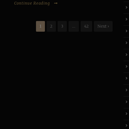
Continue Reading
1
2
3
…
42
Next ›