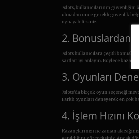
7slots, kullanıcılarının güvenliğini
olmadan önce gerekli güvenlik belgel
oynayabilirsiniz.
2. Bonuslardan Y
7slots kullanıcılara çeşitli bonuslar
şartları iyi anlayın. Böylece kazançla
3. Oyunları Dene
7slots’da birçok oyun seçeneği mevcu
Farklı oyunları deneyerek en çok ha
4. İşlem Hızını K
Kazançlarınızı ne zaman alacağınızı
yapıldığını göreceksiniz. Ancak dövi