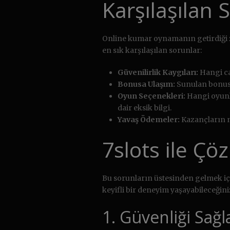
Karşılaşılan 
Online kumar oynamanın getirdiği zo
en sık karşılaşılan sorunlar:
Güvenilirlik Kaygıları:
Hangi ca
Bonusa Ulaşım:
Sunulan bonusla
Oyun Seçenekleri:
Hangi oyunla
dair eksik bilgi.
Yavaş Ödemeler:
Kazançların ne
7slots ile Çö
Bu sorunların üstesinden gelmek için
keyifli bir deneyim yaşayabileceğiniz
1. Güvenliği Sağl