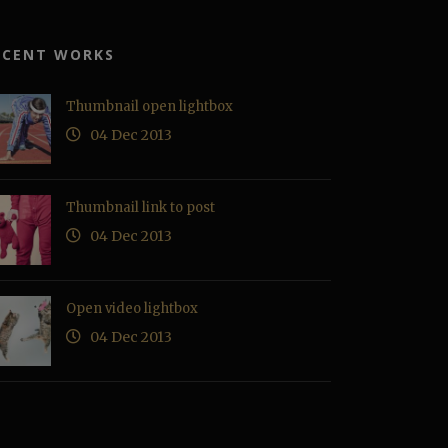
ECENT WORKS
Thumbnail open lightbox
04 Dec 2013
Thumbnail link to post
04 Dec 2013
Open video lightbox
04 Dec 2013