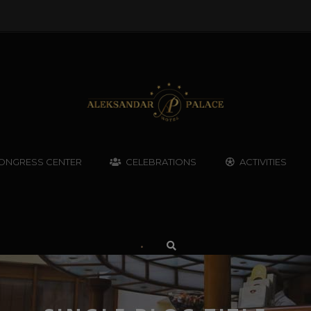
ONGRESS CENTER
CELEBRATIONS
ACTIVITIES
•