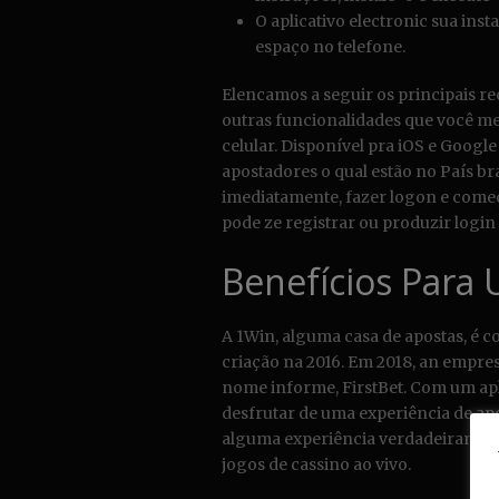
O aplicativo electronic sua ins
espaço no telefone.
Elencamos a seguir os principais r
outras funcionalidades que você me
celular. Disponível pra iOS e Google
apostadores o qual estão no País bra
imediatamente, fazer logon e começa
pode ze registrar ou produzir login 
Benefícios Para 
A 1Win, alguma casa de apostas, é co
criação na 2016. Em 2018, an empr
nome informe, FirstBet. Com um apli
desfrutar de uma experiência de apo
alguma experiência verdadeiramente
jogos de cassino ao vivo.