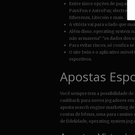
Entre since opções de pagamento
Pay4Fun e AstroPay, electronic
Ethereum, Litecoin e mais.
A vitória vai para u lado que m
Além disso, operating system 
não armazena” “os dados dos u
Para evitar riscos, só confira se
O site 1win e o aplicativo móve
esportivos.
Apostas Espo
Você sempre tem a possibilidade de
cashback para novos jogadores em 
aposta search engine marketing depó
contas de bônus, uma para cassino e
de fidelidade, operating system jo