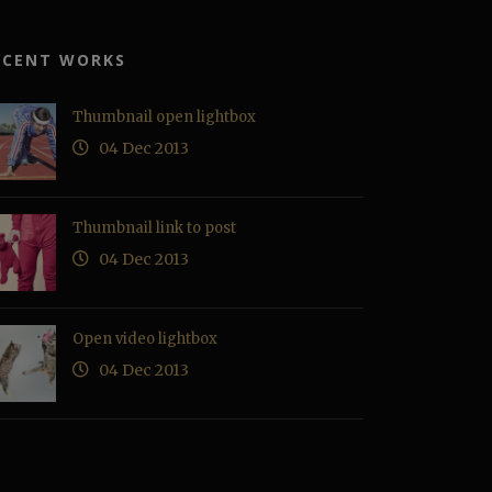
ECENT WORKS
Thumbnail open lightbox
04 Dec 2013
Thumbnail link to post
04 Dec 2013
Open video lightbox
04 Dec 2013