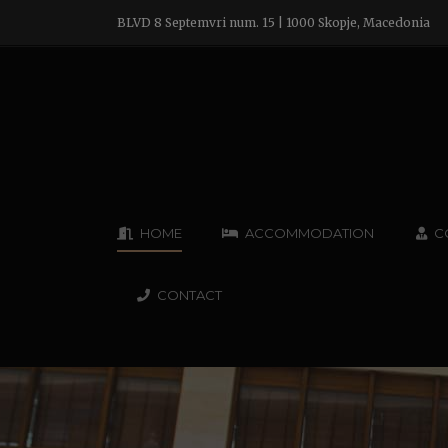
BLVD 8 Septemvri num. 15 | 1000 Skopje, Macedonia
HOME
ACCOMMODATION
C
CONTACT