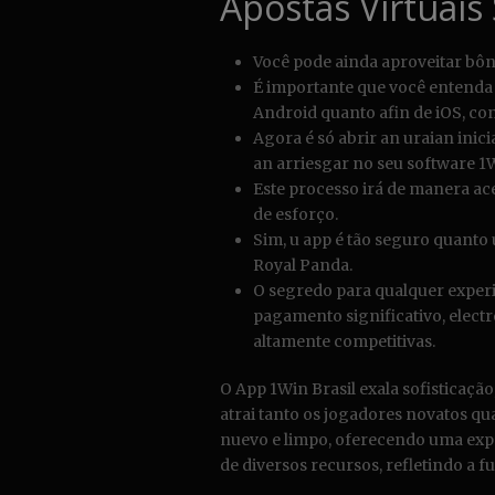
Apostas Virtuais
Você pode ainda aproveitar bônu
É importante que você entenda 
Android quanto afin de iOS, co
Agora é só abrir an uraian inic
an arriesgar no seu software 1
Este processo irá de manera ac
de esforço.
Sim, u app é tão seguro quanto 
Royal Panda.
O segredo para qualquer experi
pagamento significativo, electr
altamente competitivas.
O App 1Win Brasil exala sofisticação
atrai tanto os jogadores novatos qua
nuevo e limpo, oferecendo uma expe
de diversos recursos, refletindo a f