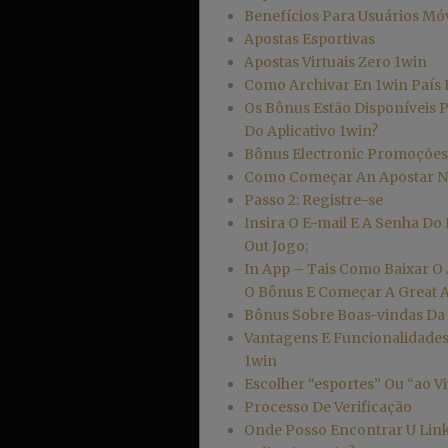
Benefícios Para Usuários Móv
Apostas Esportivas
Apostas Virtuais Zero 1win
Como Archivar En 1win País
Os Bônus Estão Disponíveis P
Do Aplicativo 1win?
Bônus Electronic Promoções
Como Começar An Apostar N
Passo 2: Registre-se
Insira O E-mail E A Senha Do 
Out Jogo;
In App – Tais Como Baixar O 
O Bônus E Começar A Great 
Bônus Sobre Boas-vindas Da
Vantagens E Funcionalidades
1win
Escolher “esportes” Ou “ao V
Processo De Verificação
Onde Posso Encontrar U Link