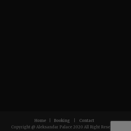
Home
|
Booking
|
Contact
Copyright @ Aleksandar Palace 2020 All Right Reserved.