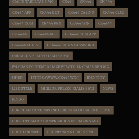
CIALIS TABLETAS 5 MG
CK44
CK444
CK 444
CK444 APP
CK444 BET
CK444 CASINO
CK444 CLUB
CK444 COM
CK444 PRO
CK444 WIN
CK4444
CK 4444
CK4444 APS
CK4444 COM APP
CK4444 LOGIN
CK4444 LOGIN PASSWORD
DURACION EFECTO CIALIS 5 MG
EN CUANTO TIEMPO HACE EFECTO EL CIALIS DE 5 MG
HHBD
HTTPS://WWW.CK444.WIN/
IDENTITY
LIFE STYLE
MIGLIOR PREZZO CIALIS 5 MG
NEWS
PINQO
POR CUANTO TIEMPO SE DEBE TOMAR CIALIS DE 5 MG
POSSO TOMAR 2 COMPRIMIDOS DE CIALIS 5 MG
POST FORMAT
PROPIEDADES CIALIS 5 MG