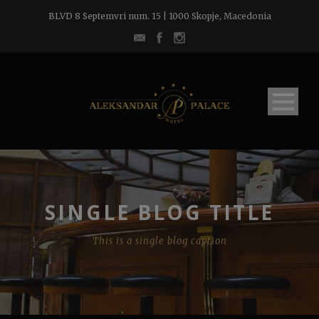
BLVD 8 Septemvri num. 15 | 1000 Skopje, Macedonia
SINGLE BLOG TITLE
This is a single blog caption