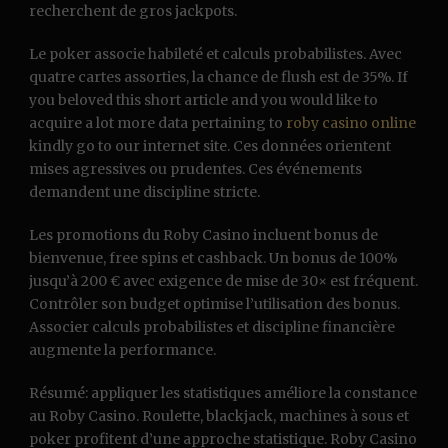
recherchent de gros jackpots.
Le poker associe habileté et calculs probabilistes. Avec
quatre cartes assorties, la chance de flush est de 35%. If
you beloved this short article and you would like to
acquire a lot more data pertaining to
roby casino online
kindly go to our internet site. Ces données orientent
mises agressives ou prudentes. Ces événements
demandent une discipline stricte.
Les promotions du Roby Casino incluent bonus de
bienvenue, free spins et cashback. Un bonus de 100%
jusqu’à 200 € avec exigence de mise de 30× est fréquent.
Contrôler son budget optimise l’utilisation des bonus.
Associer calculs probabilistes et discipline financière
augmente la performance.
Résumé: appliquer les statistiques améliore la constance
au Roby Casino. Roulette, blackjack, machines à sous et
poker profitent d’une approche statistique. Roby Casino