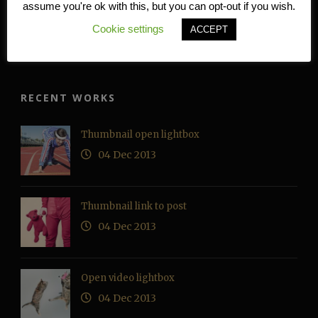
assume you're ok with this, but you can opt-out if you wish.
eros. Vivamus sagittis lacus vel augue laoreet rutrum
Cookie settings
faucibus dolor auctor. Sed posuere consectetur est at
ACCEPT
lobortis.
RECENT WORKS
Thumbnail open lightbox
04 Dec 2013
Thumbnail link to post
04 Dec 2013
Open video lightbox
04 Dec 2013