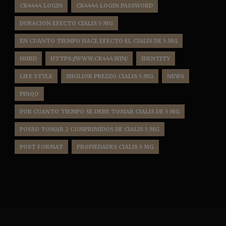
CK4444 LOGIN
CK4444 LOGIN PASSWORD
DURACION EFECTO CIALIS 5 MG
EN CUANTO TIEMPO HACE EFECTO EL CIALIS DE 5 MG
HHBD
HTTPS://WWW.CK444.WIN/
IDENTITY
LIFE STYLE
MIGLIOR PREZZO CIALIS 5 MG
NEWS
PINQO
POR CUANTO TIEMPO SE DEBE TOMAR CIALIS DE 5 MG
POSSO TOMAR 2 COMPRIMIDOS DE CIALIS 5 MG
POST FORMAT
PROPIEDADES CIALIS 5 MG