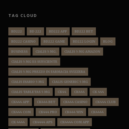
TAG CLOUD
BD222
BD 222
BD222 APP
BD222 BET
BD222 CASINO
BD222 GAME
BD222 LOGIN
BLOG
BUSINESS
CIALIS 5 MG.
CIALIS 5 MG AMAZON
CIALIS 5 MG ES SUFICIENTE
CIALIS 5 MG PREZZO IN FARMACIA SVIZZERA
CIALIS DIARIO 5 MG
CIALIS GENERIC 5 MG
CIALIS TABLETAS 5 MG
CK44
CK444
CK 444
CK444 APP
CK444 BET
CK444 CASINO
CK444 CLUB
CK444 COM
CK444 PRO
CK444 WIN
CK4444
CK 4444
CK4444 APS
CK4444 COM APP