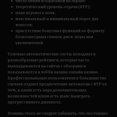
число линий и барабанов на экране;
теоретический уровень отдачи (RTP);
план игрового поля;
максимальный и минимальный порог для
взносов;
присутствие бонусных функций по формату
безвозмездных спинов, риск-игры или
увеличителей.
Топовые автоматические слоты попадают в
разнообразные рейтинги, которые часто
выкладываются на сайтах с обзорами и
показываются в лобби казино онлайн казино.
Профессиональные пользователи в большинстве
случаев отдают предпочтение автоматам с RTP от
94%, в каких есть пара дополнительных
возможностей и/или есть шанс выиграть
прогрессивного джекпота.
Помимо этого не следует забывать, что постоянно