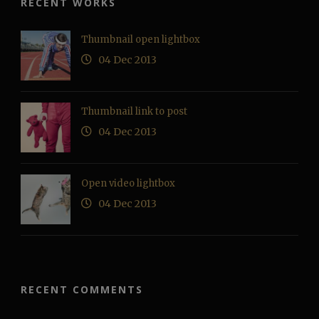
RECENT WORKS
Thumbnail open lightbox
04 Dec 2013
Thumbnail link to post
04 Dec 2013
Open video lightbox
04 Dec 2013
RECENT COMMENTS