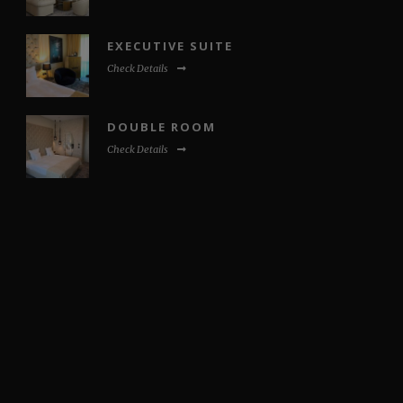
EXECUTIVE SUITE
Check Details
DOUBLE ROOM
Check Details