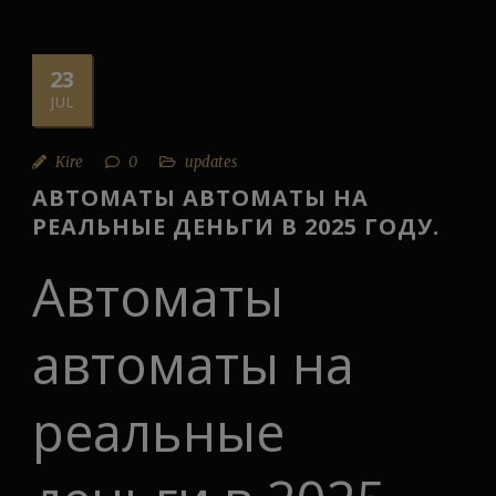
23
JUL
Kire
0
updates
АВТОМАТЫ АВТОМАТЫ НА
РЕАЛЬНЫЕ ДЕНЬГИ В 2025 ГОДУ.
Автоматы
автоматы на
реальные