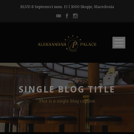
BLVD 8 Septemvri num. 15 | 1000 Skopje, Macedonia
SINGLE BLOG TITLE
This is a single blog caption