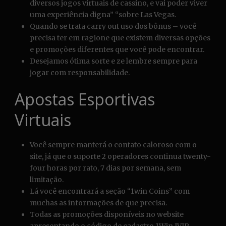
diversos jogos virtuais de cassino, e vai poder viver
uma experiência digna” “sobre Las Vegas.
Quando se trata carry out uso dos bônus – você
precisa ter em ragione que existem diversas opções
e promoções diferentes que você pode encontrar.
Desejamos ótima sorte e ze lembre sempre para
jogar com responsabilidade.
Apostas Esportivas
Virtuais
Você sempre manterá o contato caloroso com o
site, já que o suporte 2 operadores continua twenty-
four horas por rato, 7 dias por semana, sem
limitação.
Lá você encontrará a seção “1win Coins” com
muchas as informações de que precisa.
Todas as promoções disponíveis no website