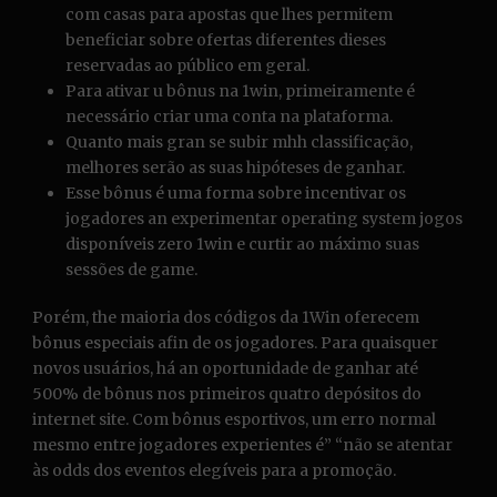
com casas para apostas que lhes permitem
beneficiar sobre ofertas diferentes dieses
reservadas ao público em geral.
Para ativar u bônus na 1win, primeiramente é
necessário criar uma conta na plataforma.
Quanto mais gran se subir mhh classificação,
melhores serão as suas hipóteses de ganhar.
Esse bônus é uma forma sobre incentivar os
jogadores an experimentar operating system jogos
disponíveis zero 1win e curtir ao máximo suas
sessões de game.
Porém, the maioria dos códigos da 1Win oferecem
bônus especiais afin de os jogadores. Para quaisquer
novos usuários, há an oportunidade de ganhar até
500% de bônus nos primeiros quatro depósitos do
internet site. Com bônus esportivos, um erro normal
mesmo entre jogadores experientes é” “não se atentar
às odds dos eventos elegíveis para a promoção.