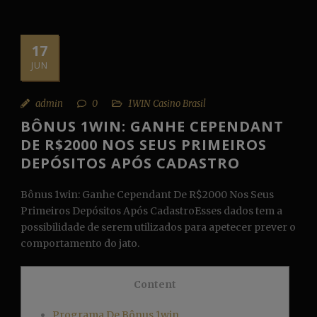
17
JUN
admin
0
1WIN Casino Brasil
BÔNUS 1WIN: GANHE CEPENDANT
DE R$2000 NOS SEUS PRIMEIROS
DEPÓSITOS APÓS CADASTRO
Bônus 1win: Ganhe Cependant De R$2000 Nos Seus
Primeiros Depósitos Após Cadastro
Esses dados tem a
possibilidade de serem utilizados para apetecer prever o
comportamento do jato.
Content
Programa De Bônus 1win