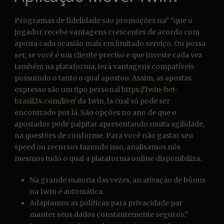
Programas de fidelidade são promoções na” “que o
jogador recebe vantagens crescentes de acordo com
aposta cada ocasião mais em limitado serviço. Ou possa
ser, se você é um cliente preciso e que investe cada vez
também na plataforma, terá vantagens compatíveis
possuindo o tanto o qual apostou. Assim, as apostas
expresso são um tipo personal
https://1win-bet-
brasil24.com/live/
da 1win, la cual só pode ser
encontrado por lá. São opções no ano de que o
apostador pode palpitar apresentando muita agilidade,
na questões de conforme. Para você não gastar seu
speed ou recursos fazendo isso, analisamos nós
mesmos tudo o qual a plataforma online disponibiliza.
Na grande maioria das vezes, an ativação de bônus
na 1win é automática.
Adaptamos as políticas para privacidade par
manter seus dados constantemente seguros.”