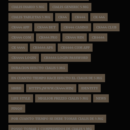
CIALIS DIARIO 5 MG
CIALIS GENERIC 5 MG
CIALIS TABLETAS 5 MG
CK44
CK444
CK 444
CK444 APP
CK444 BET
CK444 CASINO
CK444 CLUB
CK444 COM
CK444 PRO
CK444 WIN
CK4444
CK 4444
CK4444 APS
CK4444 COM APP
CK4444 LOGIN
CK4444 LOGIN PASSWORD
DURACION EFECTO CIALIS 5 MG
EN CUANTO TIEMPO HACE EFECTO EL CIALIS DE 5 MG
HHBD
HTTPS://WWW.CK444.WIN/
IDENTITY
LIFE STYLE
MIGLIOR PREZZO CIALIS 5 MG
NEWS
PINQO
POR CUANTO TIEMPO SE DEBE TOMAR CIALIS DE 5 MG
POSSO TOMAR 2 COMPRIMIDOS DE CIALIS 5 MG