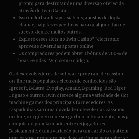
pronto para desfrutar de uma diversão oferecida
através do 1win Casino.
Isso inclui handicaps asiáticos, apostas de dupla
chance, palpites específicos para qualquer tipo de
suceso, dentre muitos outros.
Explore esses slots no 1win Casino” “electronic
aproveite divertidas apostas online.
Os compradores podem obter 1 bônus de 500% de
boas -vindas 1Win com o código.
Os desenvolvedores de software program de cassino
on-line mais populares electronic conhecidos são
Igrosoft, Belatra, Evoplay, Amatic, Bgaming, Red Tiger,
Fugaso e outros. 1win oferece alguma variedade de slot
machine games dos principais fornecedores. As
raspadinhas são uma novidade notevole nos cassinos
on-line, um gênero que surgiu bem ultimamente, mas já
conquistou popularidade entre os jogadores.
Basicamente, é uma variação para um cartão o qual tem
uma caterva protetora que deve ser limpa para saber se