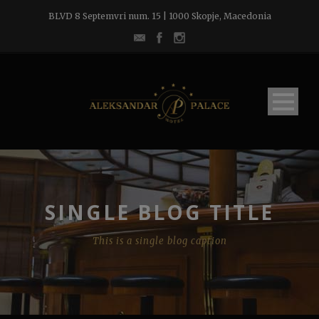
BLVD 8 Septemvri num. 15 | 1000 Skopje, Macedonia
SINGLE BLOG TITLE
This is a single blog caption