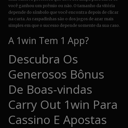
você ganhou um prêmio ou não. O tamanho da vitória
depende do símbolo que você encontra depois de clicar
na carta. As raspadinhas são o dos jogos de azar mais
simples em que o sucesso depende somente da sua caso.
A 1win Tem 1 App?
Descubra Os
Generosos Bônus
De Boas-vindas
Carry Out 1win Para
Cassino E Apostas