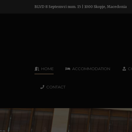
BLVD 8 Septemvri num. 15 | 1000 Skopje, Macedonia
HOME
ACCOMMODATION
C
CONTACT