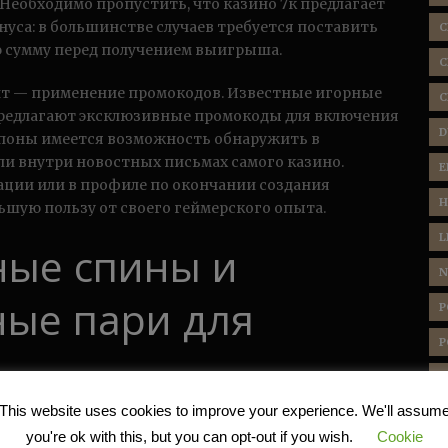
 Необходимо пропустить, что казино 7к предлагает
уса: в большинстве случаев требуется поставить
C
 сумму перед получением выигрыша.
C
т — применение промокодов. Известные игорные
C
, предлагают эксклюзивные промокоды для включения
D
упоны имеется возможность обнаружить в
ли внутри новостных письмах самого казино.
E
ации или в профиле по окончании создания
H
ьшую пользу от своего геймерского опыта.
L
ные спины и
N
ные пари для
P
P
P
This website uses cookies to improve your experience. We'll assum
ные ставки для новых игроков в виртуальных
you're ok with this, but you can opt-out if you wish.
Cookie