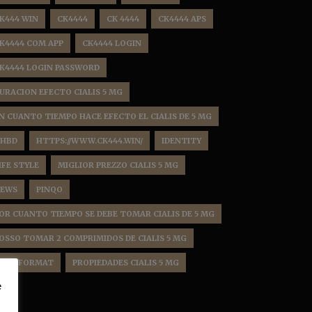
K444 WIN
CK4444
CK 4444
CK4444 APS
K4444 COM APP
CK4444 LOGIN
K4444 LOGIN PASSWORD
URACION EFECTO CIALIS 5 MG
N CUANTO TIEMPO HACE EFECTO EL CIALIS DE 5 MG
HBD
HTTPS://WWW.CK444.WIN/
IDENTITY
IFE STYLE
MIGLIOR PREZZO CIALIS 5 MG
EWS
PINQO
OR CUANTO TIEMPO SE DEBE TOMAR CIALIS DE 5 MG
OSSO TOMAR 2 COMPRIMIDOS DE CIALIS 5 MG
OST FORMAT
PROPIEDADES CIALIS 5 MG
e