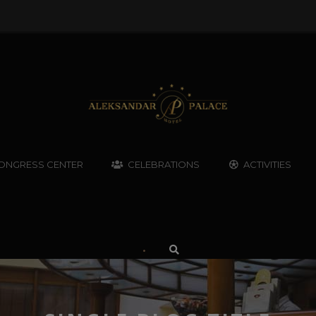
ONGRESS CENTER
CELEBRATIONS
ACTIVITIES
•