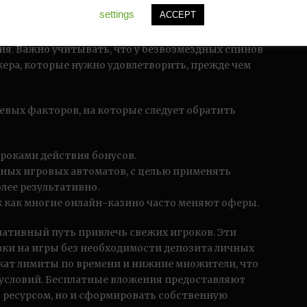
аспространенными. Бесплатные вращения — это
settings
ACCEPT
матах, которые позволяют игрокам проверить
ошелька. Обычно они даются новым игрокам в виде
я. Важно учитывать, что у безвозмездных спинов
жера, которые нужно удовлетворить, прежде чем
евых факторов, на которые следует обратить
сроками действия бонусов.
нных игровых автоматов, с целью применять
лее результативно.
к как многие онлайн-казино часто меняют оферы.
ативный путь привлечь свежих игроков. Эти
вки на игры без необходимости депозита личных
ржат лимиты по времени и нижние множители, что
 условий. Бесплатные вложения предоставляют
 ресурсом, но и сформировать собственную