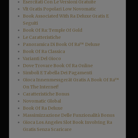
Esercitati Con Le Versioni Gratuite
Vlt Gratis Popolari Low Novomatic
Book Associated With Ra Deluxe Gratis E
Seguiti
Book Of Ra: Temple Of Gold
Le Caratteristiche
Panoramica Di Book Of Ra™ Deluxe
Book Of Ra Classica
Varianti Del Gioco
Dove Trovare Book Of Ra Online
Simboli E Tabella Dei Pagamenti
Gioca Innenmessgerät Gratis A Book Of Ra™
On The Internet!
Caratteristiche Bonus
Novomatic Global
Book Of Ra Deluxe
Massimizzazione Delle Funzionalità Bonus
Gioca Los Angeles Slot Book Involving Ra
Gratis Senza Scaricare