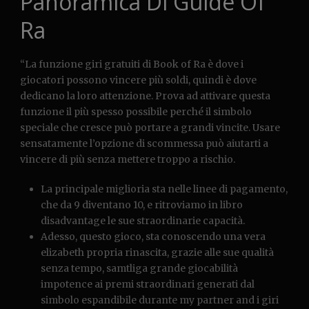
Panoramica Di Guide Of
Ra
“La funzione giri gratuiti di Book of Ra è dove i
giocatori possono vincere più soldi, quindi è dove
dedicano la loro attenzione. Prova ad attivare questa
funzione il più spesso possibile perché il simbolo
speciale che cresce può portare a grandi vincite. Usare
sensatamente l’opzione di scommessa può aiutarti a
vincere di più senza mettere troppo a rischio.
La principale miglioria sta nelle linee di pagamento,
che da 9 diventano 10, e ritroviamo in libro
disadvantage le sue straordinarie capacità.
Adesso, questo gioco, sta conoscendo una vera
elizabeth propria rinascita, grazie alle sue qualità
senza tempo, samtliga grande giocabilità
impotence ai premi straordinari generati dal
simbolo espandibile durante my partner and i giri