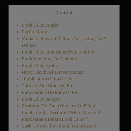
Content
Book Of Ra Magic
Partite Bonus
Modalità Reward Di Book Regarding Ra™
Deluxe
Book Of Ra Luxurious Twin Spinner
Book Involving Ra Deluxe 6
Book Of Ra Gratis
Nuovi Giochi Di Slot Novomatic
“Publication Of Ra Gratis
Tutte Le Slot Guide Of Ra
Panoramica Di Guide Of Ra
Book Of Ra Jackpot
Strategie For Each Giocare An E Book
Involving Ra: Gestione Delete Bankroll
Panoramica Dalam Book Of Ra™
Cash Connection: Book Regarding Ra