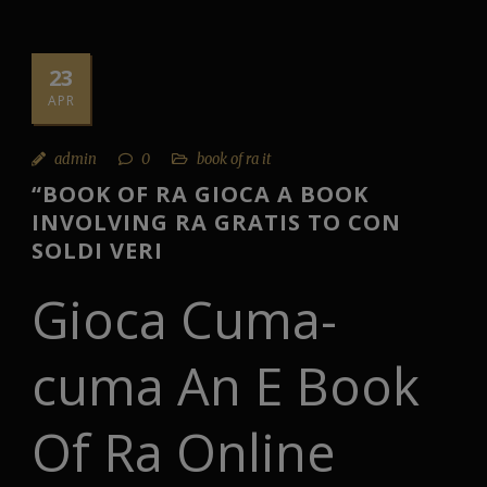
23
APR
admin
0
book of ra it
“BOOK OF RA GIOCA A BOOK
INVOLVING RA GRATIS TO CON
SOLDI VERI
Gioca Cuma-
cuma An E Book
Of Ra Online