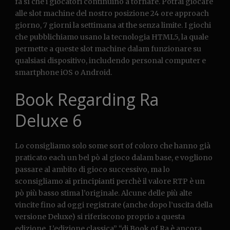
fa sì che i giocatori continuino a tornare. Potrai giocare
alle slot machine del nostro posizione 24 ore approach
giorno, 7 giorni la settimana at the senza limite. I giochi
che pubblichiamo usano la tecnologia HTML5, la quale
permette a queste slot machine dalam funzionare su
qualsiasi dispositivo, includendo personal computer e
smartphone iOS o Android.
Book Regarding Ra
Deluxe 6
Lo consigliamo solo some sort of coloro che hanno già
praticato each un bel pò al gioco dalam base, e vogliono
passare al ambito di gioco successivo, ma lo
sconsigliamo ai principianti perchè il valore RTP è un
pò più basso stima l’originale. Alcune delle più alte
vincite fino ad oggi registrate (anche dopo l’uscita della
versione Deluxe) si riferiscono proprio a questa
edizione. L’edizione classica” “di Book of Ra è ancora