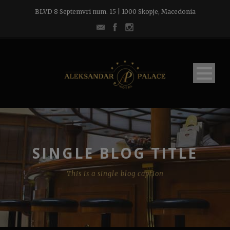
BLVD 8 Septemvri num. 15 | 1000 Skopje, Macedonia
SINGLE BLOG TITLE
This is a single blog caption