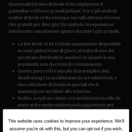
funzionalità bonus di Book of Ra migliorano il
gameplay e offrono grandi jackpot. Tre o più simboli
scatter di Book of Ra ovunque sui rulli attivano il bonus
Giri gratuiti per dieci giri. Un simbolo in espansione
selezionato casualmente appare durante i giri gratuiti.
La slot Book of Ra è infatti ampiamente disponibile
su varie piattaforme di gioco, si tratta di uno dei
giochi piu distribuiti in assoluto, in quanto la sua
popolarità non da cenni di contenimento.
Questo gioco offre seja più di la semplice slot,
disadvantage la sua klimatas ricca e misteriosa, e
una collezione di funzioni speciali che ti
mantengono incollato allo schermo.
Inoltre, scegli un casinò con un’interfaccia utile da
usare at the molte opzioni pada pagamento per
selezionare quello che funziona meglio per ght.
Potrai agire alla slot Book of Ra dal tuo PC o
This website uses cookies to improve your experience. We'll
dispositivo mobile for each tutto il tempo che vorrai,
assume you're ok with this, but you can opt-out if you wish.