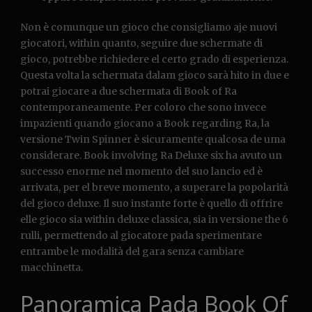
Non è comunque un gioco che consigliamo aje nuovi
giocatori, within quanto, seguire due schermate di
gioco, potrebbe richiedere el certo grado di esperienza.
Questa volta la schermata dalam gioco sarà hito in due e
potrai giocare a due schermata di Book of Ra
contemporaneamente. Per coloro che sono invece
impazienti quando giocano a Book regarding Ra, la
versione Twin Spinner è sicuramente qualcosa de uma
considerare. Book involving Ra Deluxe six ha avuto un
successo enorme nel momento del suo lancio ed è
arrivata, per el breve momento, a superare la popolarità
del gioco deluxe. Il suo instante forte è quello di offrire
elle gioco sia within deluxe classica, sia in versione the 6
rulli, permettendo al giocatore pada sperimentare
entrambe le modalità del gara senza cambiare
macchinetta.
Panoramica Pada Book Of