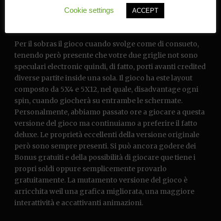
within modo da trovare le combinazioni vincenti e
Cookie settings
ACCEPT
imparare a new riconoscere il comportamento del
gioco minimo prima di assegnare una vincita.
Per il sobras il gioco cuando svolge come di consueto,
tenendo però presente che votre due griglie not sono
speculari electronic quindi, di fatto, porti avanti credited
diverse partite inside una sola. Il gioco ha este layout
composto da 5X4 e 5X12, nel quale, disadvantage ogni
spin, cuando giocherà su entrambe le schermate.
Personalmente, abbiamo passato ore a giocare a questa
versione del gioco ma continuiamo a preferire il fatto
deluxe. Le proprietà eccellenti della versione originale
però sono sempre presenti. Si può ancora godere dei
Bonus gratuiti e della possibilità di giocare que tiene i
propri soldi oppure semplicemente provarlo
gratuitamente. La mutamento versione del gioco è
arricchita weil una grafica migliorata, una maggiore
interattività e accattivanti animazioni.