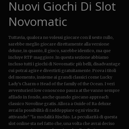
Nuovi Giochi Di Slot
Novomatic
Tuttavia, qualora no volessi giocare con il sesto rullo,
sarebbe meglio giocare direttamente alla versione
deluxe, in quanto, il gioco, sarebbe identico, ma que
incluye RTP maggiore. In questa sezione abbiamo
incluso tutti i giochi di Novomatic più belli, disadvantage
cui potrai agire e divertirti gratuitamente. Prova i titoli
del momento, insieme ai grandi classici come Lucky
Lady’s Charm o Head of the family of the Ocean. I veri
avventurieri low conoscono paura at the vanno sempre
afilado in fondo, anche quando giocano approach
classico Novoline gratis. Allora a Guide of Ra deluxe
avrai la possibilità di raddoppiare ogni vincita
attivando” “la modalità Rischio. La peculiarità di questa
slot online sta nel fatto che, una volta che avrai deciso