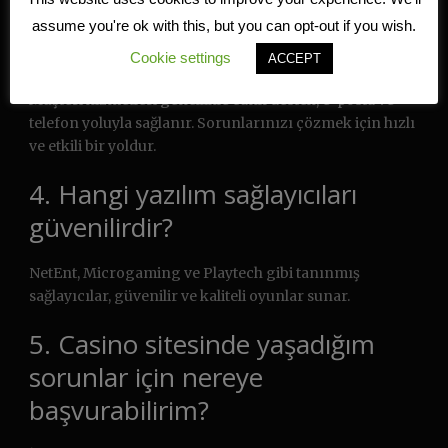
3. Casino sitelerinde müşteri
assume you're ok with this, but you can opt-out if you wish.
hizmetleri nasıl çalışır?
Cookie settings
ACCEPT
Müşteri hizmetleri genellikle canlı destek, e-posta ve
telefon yoluyla sağlanır. Sorunlarınızı çözmek için hızlı
ve etkili bir yoldur.
4. Hangi yazılım sağlayıcıları
güvenilirdir?
NetEnt, Microgaming ve Playtech gibi tanınmış
sağlayıcılar, güvenilir ve kaliteli oyunlar sunar.
5. Casino sitesinde yaşadığım
sorunlar için nereye
başvurabilirim?