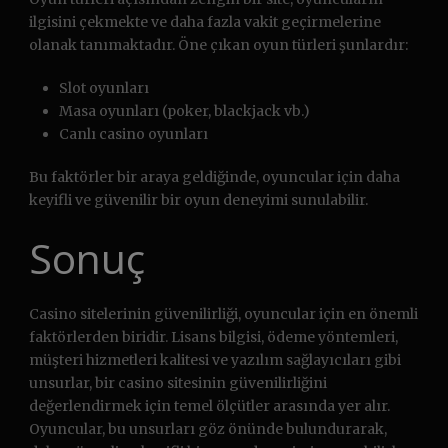
ilgisini çekmekte ve daha fazla vakit geçirmelerine
olanak tanımaktadır. Öne çıkan oyun türleri şunlardır:
Slot oyunları
Masa oyunları (poker, blackjack vb.)
Canlı casino oyunları
Bu faktörler bir araya geldiğinde, oyuncular için daha
keyifli ve güvenilir bir oyun deneyimi sunulabilir.
Sonuç
Casino sitelerinin güvenilirliği, oyuncular için en önemli
faktörlerden biridir. Lisans bilgisi, ödeme yöntemleri,
müşteri hizmetleri kalitesi ve yazılım sağlayıcıları gibi
unsurlar, bir casino sitesinin güvenilirliğini
değerlendirmek için temel ölçütler arasında yer alır.
Oyuncular, bu unsurları göz önünde bulundurarak,