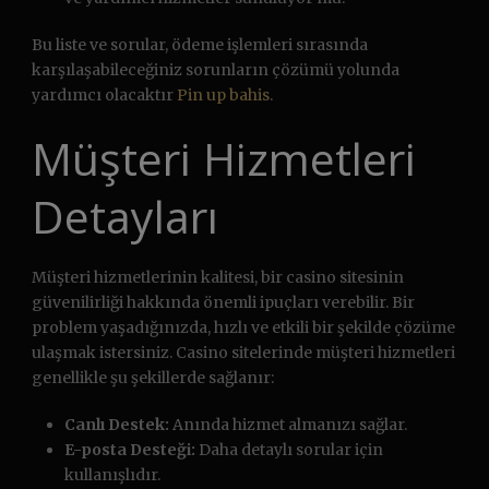
Bu liste ve sorular, ödeme işlemleri sırasında
karşılaşabileceğiniz sorunların çözümü yolunda
yardımcı olacaktır
Pin up bahis
.
Müşteri Hizmetleri
Detayları
Müşteri hizmetlerinin kalitesi, bir casino sitesinin
güvenilirliği hakkında önemli ipuçları verebilir. Bir
problem yaşadığınızda, hızlı ve etkili bir şekilde çözüme
ulaşmak istersiniz. Casino sitelerinde müşteri hizmetleri
genellikle şu şekillerde sağlanır:
Canlı Destek:
Anında hizmet almanızı sağlar.
E-posta Desteği:
Daha detaylı sorular için
kullanışlıdır.