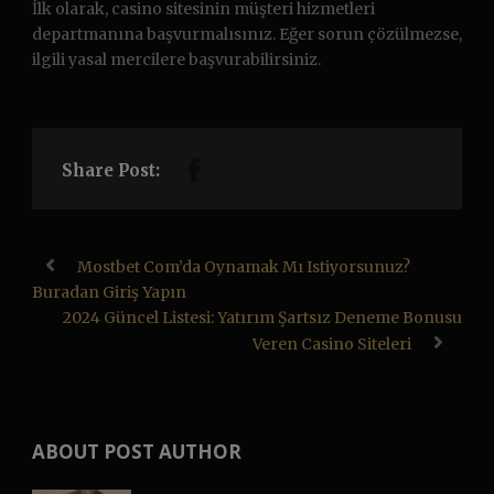
İlk olarak, casino sitesinin müşteri hizmetleri
departmanına başvurmalısınız. Eğer sorun çözülmezse,
ilgili yasal mercilere başvurabilirsiniz.
Share Post:
Mostbet Com’da Oynamak Mı Istiyorsunuz?
Buradan Giriş Yapın
2024 Güncel Listesi: Yatırım Şartsız Deneme Bonusu
Veren Casino Siteleri
ABOUT POST AUTHOR