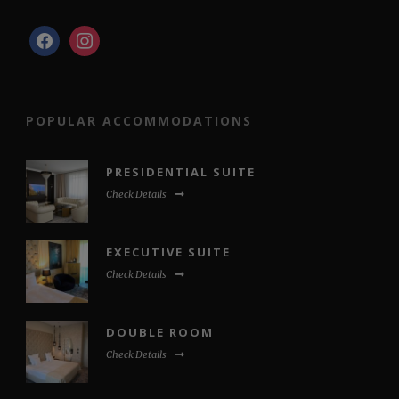
facebook
instagram
POPULAR ACCOMMODATIONS
PRESIDENTIAL SUITE
Check Details
EXECUTIVE SUITE
Check Details
DOUBLE ROOM
Check Details