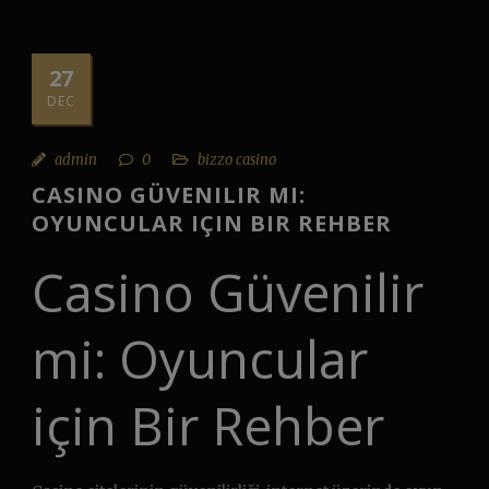
27
DEC
admin
0
bizzo casino
CASINO GÜVENILIR MI:
OYUNCULAR IÇIN BIR REHBER
Casino Güvenilir
mi: Oyuncular
için Bir Rehber