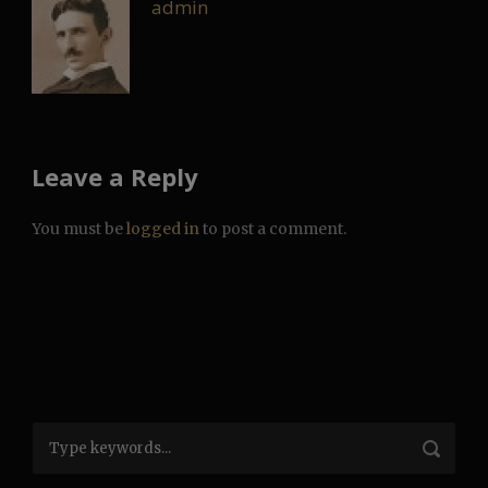
admin
Leave a Reply
You must be
logged in
to post a comment.