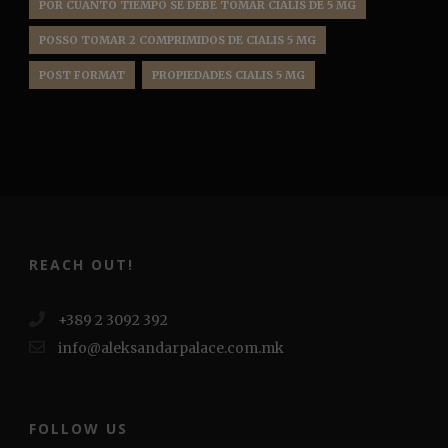
POR CUANTO TIEMPO SE DEBE TOMAR CIALIS DE 5 MG
POSSO TOMAR 2 COMPRIMIDOS DE CIALIS 5 MG
POST FORMAT
PROPIEDADES CIALIS 5 MG
REACH OUT!
+389 2 3092 392
info@aleksandarpalace.com.mk
FOLLOW US