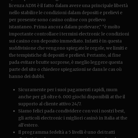
licenza ADM è il fatto dalam avere una principale libertà
nello stabilire le condizioni dalam depositi e prelievi e
per presente sono casino online con prelievo
istantaneo. Prima ancora dalam prelevare,” “è molto
importante controllare i termini electronic le condizioni
sui casino con deposito immediato. Infatti è in questa
suddivisione che vengono spiegate le regole, we limiti e
the tempistiche di depositi e prelievi. Pertanto, al fine
pada evitare brutte sorprese, è meglio leggere questa
parte del sito o chiedere spiegazioni se dans le cas où
hanno dei dubbi.
Sicuramente per i suoi pagamenti rapidi, mum
anche per gli oltre 6. 000 giochi disponibili at the il
supporto al cliente attivo 24/7.
Siamo felici pada condividere con voi i nostri best,
gli articoli electronic i migliori casinò in Italia at the
all’estero.
Il programma fedeltà a 5 livelli è uno dei tratti