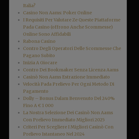
Italia?
Casino Non Aams: Poker Online
I Requisiti Per Valutare Ze Queste Piattaforme
Pada Casino (offrono Anche Scommesse)
Online Sono Affidabili
Rabona Casino
Contro Degli Operatori Delle Scommesse Che
Pagano Subito
Inizia A Giocare
Contro Dei Bookmaker Senza Licenza Aams
Casinò Non Aams Estrazione Immediato
Velocità Pada Prelievo Per Ogni Metodo Di
Pagamento
Dolly – Bonus Dalam Benvenuto Del 240%
Fino A € 1 000
La Nostra Selezione Dei Casinò Non Aams
Con Prelievo Immediato Migliori 2025
Criteri Per Scegliere I Migliori Casinò Con
Prelievo Istantaneo Nel 2024