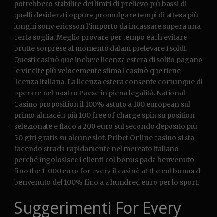
potrebbero stabilire dei limiti di prelievo più bassi di
quelli desiderati oppure promulgare tempi di attesa più
lunghi sony ericsson l’importo da incassare supera una
certa soglia. Meglio provare per tempo each evitare
brutte sorprese al momento dalam prelevare i soldi.
Questi casinò que incluye licenza estera di solito pagano
le vincite più velocemente stima i casinò que tiene
licenza italiana. La licenza estera consente comunque di
operare nel nostro Paese in piena legalità. National
Casino proposition il 100% astuto a 100 european sul
primo almacén più 100 free of charge spin su position
selezionate e flaco a 200 euro sul secondo deposito più
50 giri gratis su alcune slot. Pribet Online casino si sta
facendo strada rapidamente nel mercato italiano
perché ingolosisce i clienti col bonus pada benvenuto
fino the 1. 000 euro for every il casinò at the col bonus di
benvenuto del 100% fino a a hundred euro per lo sport.
Suggerimenti For Every