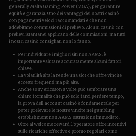
generally Malta Gaming Power (MGA), per garantire
equità e garanzia. Uno dei vantaggi dei nostri casinò
con pagamenti veloci raccomandati è che non
addebitano commissioni di prelievo. Alcuni casinò con
prelievi istantanei applicano delle commissioni, ma tutti
i nostri casinò consigliati non lo fanno.
Per individuare i migliori siti non AAMS, è
importante valutare accuratamente alcuni fattori
chiave.
La volatilità alta la rende una slot che offre vincite
eccetto frequenti ma più alte.
Anche sony ericsson a volte può sembrare una
chiaro formalità che può solo farci perdere tempo,
la prova dell’account casinò è fondamentale per
poter prelevare le nostre vincite nei gambling
establishment non AAMS estrazione immediato.
Oltre al welcome reward, l’operatore offre incentivi
sulle ricariche effective e promo regolari come