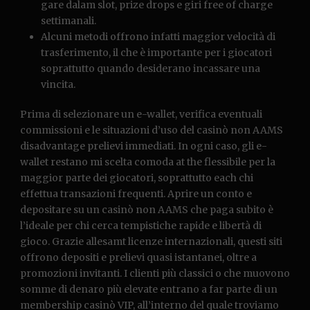
gare dalam slot, prize drops e giri free of charge
settimanali.
Alcuni metodi offrono infatti maggior velocità di
trasferimento, il che è importante per i giocatori
soprattutto quando desiderano incassare una
vincita.
Prima di selezionare un e-wallet, verifica eventuali
commissioni e le situazioni d’uso del casinò non AAMS
disadvantage prelievi immediati. In ogni caso, gli e-
wallet restano mi scelta comoda at the flessibile per la
maggior parte dei giocatori, soprattutto each chi
effettua transazioni frequenti. Aprire un conto e
depositare su un casinò non AAMS che paga subito è
l’ideale per chi cerca tempistiche rapide e libertà di
gioco. Grazie allesamt licenze internazionali, questi siti
offrono depositi e prelievi quasi istantanei, oltre a
promozioni invitanti. I clienti più classici o che muovono
somme di denaro più elevate entrano a far parte di un
membership casinò VIP, all’interno del quale troviamo