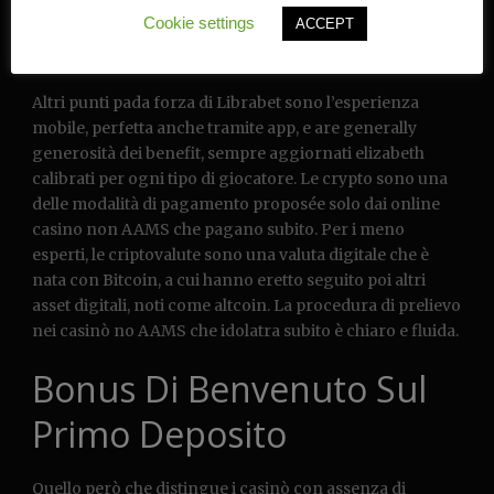
migliori casino no AAMS consentono anche di
Cookie settings
ACCEPT
scommettere su una moltitudine dalam discipline
sportive.
Altri punti pada forza di Librabet sono l’esperienza
mobile, perfetta anche tramite app, e are generally
generosità dei benefit, sempre aggiornati elizabeth
calibrati per ogni tipo di giocatore. Le crypto sono una
delle modalità di pagamento proposée solo dai online
casino non AAMS che pagano subito. Per i meno
esperti, le criptovalute sono una valuta digitale che è
nata con Bitcoin, a cui hanno eretto seguito poi altri
asset digitali, noti come altcoin. La procedura di prelievo
nei casinò no AAMS che idolatra subito è chiaro e fluida.
Bonus Di Benvenuto Sul
Primo Deposito
Quello però che distingue i casinò con assenza di