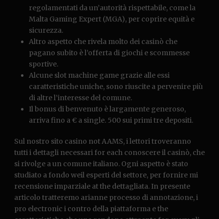
regolamentati da un’autorità rispettabile, come la
Malta Gaming Expert (MGA), per coprire equità e
sicurezza.
Altro aspetto che rivela molto dei casinò che
pagano subito è l’offerta di giochi e scommesse
sportive.
Alcune slot machine game grazie alle essi
caratteristiche uniche, sono riuscite a pervenire più
di altre l’interesse del comune.
Il bonus di benvenuto è largamente generoso,
arriva fino a € a single. 500 sui primi tre depositi.
Sul nostro sito casino not AAMS, i lettori troveranno
tutti i dettagli necessari for each conoscere il casinò, che
si rivolge a un comune italiano. Ogni aspetto è stato
studiato a fondo weil esperti del settore, per fornire mi
recensione imparziale at the dettagliata. In presente
articolo tratteremo arianne processo di annotazione, i
pro electronic i contro della piattaforma e the