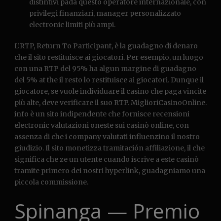
distintivi pada questo operatore internazionale, con
privilegi finanziari, manager personalizzato
electronic limiti più ampi.
L’RTP, Return To Participant, è la guadagno di denaro
che il sito restituisce ai giocatori. Per esempio, un luogo
con una RTP del 95% ha algun margine di guadagno
del 5% at the il resto lo restituisce ai giocatori. Dunque il
giocatore, se vuole individuare il casino che paga vincite
più alte, deve verificare il suo RTP. MiglioriCasinoOnline.
info è un sito indipendente che fornisce recensioni
electronic valutazioni oneste sui casinò online, con
assenza di che i company valutati influenzino il nostro
giudizio. Il sito monetizza tramitación affiliazione, il che
significa che ze un utente cuando iscrive a este casinò
tramite primero dei nostri hyperlink, guadagniamo una
piccola commissione.
Spinanga — Premio