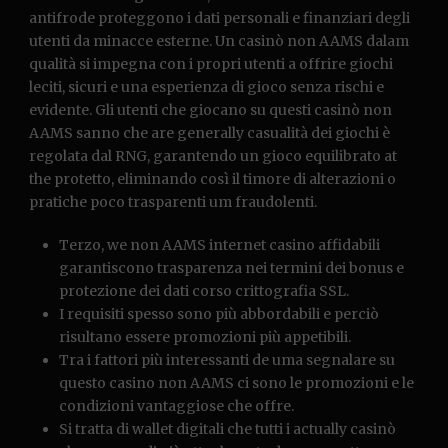
antifrode proteggono i dati personali e finanziari degli
utenti da minacce esterne. Un casinò non AAMS dalam
qualità si impegna con i propri utenti a offrire giochi
leciti, sicuri e una esperienza di gioco senza rischi e
evidente. Gli utenti che giocano su questi casinò non
AAMS sanno che are generally casualità dei giochi è
regolata dal RNG, garantendo un gioco equilibrato at
the protetto, eliminando così il timore di alterazioni o
pratiche poco trasparenti um fraudolenti.
Terzo, we non AAMS internet casino affidabili
garantiscono trasparenza nei termini dei bonus e
protezione dei dati corso crittografia SSL.
I requisiti spesso sono più abbordabili e perciò
risultano essere promozioni più appetibili.
Tra i fattori più interessanti de uma segnalare su
questo casino non AAMS ci sono le promozioni e le
condizioni vantaggiose che offre.
Si tratta di wallet digitali che tutti i actually casinò