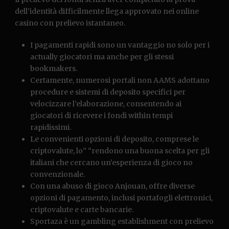
dell’identità difficilmente llega approvato nei online
casino con prelievo istantaneo.
I pagamenti rapidi sono un vantaggio no solo per i
actually giocatori ma anche per gli stessi
bookmakers.
Certamente, numerosi portali non AAMS adottano
procedure e sistemi di deposito specifici per
velocizzare l’elaborazione, consentendo ai
giocatori di ricevere i fondi within tempi
rapidissimi.
Le convenienti opzioni di deposito, comprese le
criptovalute, lo” “rendono una buona scelta per gli
italiani che cercano un’esperienza di gioco no
convenzionale.
Con una abuso di gioco Anjouan, offre diverse
opzioni di pagamento, inclusi portafogli elettronici,
criptovalute e carte bancarie.
Sportaza è un gambling establishment con prelievo