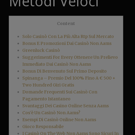
Metodi Veloci
Content
Solo Casinò Con La Più Alta Rtp Sul Mercato
Bonus E Promozioni Dai Casinò Non Aams
Greenluck Casinò
Suggerimenti For Every Ottenere Un Prelievo
Immediato Dai Casinò Non Aams
Bonus Di Benvenuto Sul Primo Deposito
Spinanga – Premio Del 100% Fino A € 500 +
Two Hundred Giri Gratis
Domande Frequenti Sui Casinò Con
Pagamento Istantaneo
Svantaggi Dei Casino Online Senza Aams
Cos’è Un Casinò Non Aams?
Esempi Di Casinò Online Non Aams
Gioco Responsabile
I Casinò On The Web Non Aams Sono Sicuri In