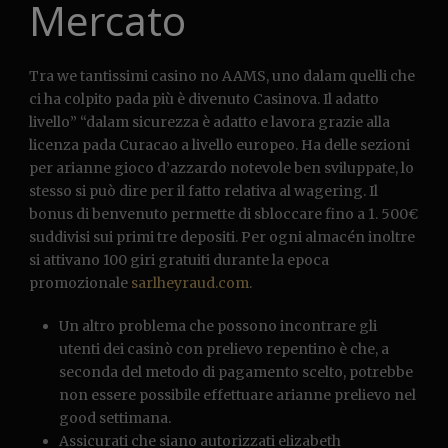
Mercato
Tra we tantissimi casino no AAMS, uno dalam quelli che
ci ha colpito pada più è divenuto Casinova. Il adatto
livello” “dalam sicurezza è adatto e lavora grazie alla
licenza pada Curacao a livello europeo. Ha delle sezioni
per arianne gioco d’azzardo notevole ben sviluppate, lo
stesso si può dire per il fatto relativa al wagering. Il
bonus di benvenuto permette di sbloccare fino a 1. 500€
suddivisi sui primi tre depositi. Per ogni almacén inoltre
si attivano 100 giri gratuiti durante la epoca
promozionale
sarlheyraud.com
.
Un altro problema che possono incontrare gli
utenti dei casinò con prelievo repentino è che, a
seconda del metodo di pagamento scelto, potrebbe
non essere possibile effettuare arianne prelievo nel
good settimana.
Assicurati che siano autorizzati elizabeth