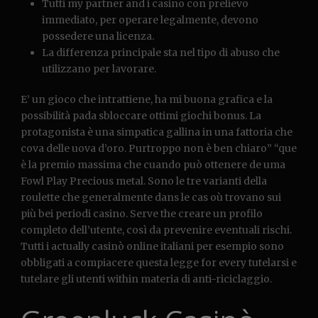
Tutti my partner and i casino con prelievo
immediato, per operare legalmente, devono
possedere una licenza.
La differenza principale sta nel tipo di abuso che
utilizzano per lavorare.
E’ un gioco che intrattiene, ha mi buona grafica e la
possibilità pada sbloccare ottimi giochi bonus. La
protagonista è una simpatica gallina in una fattoria che
cova delle uova d’oro. Purtroppo non è ben chiaro” “que
è la premio massima che cuando può ottenere de uma
Fowl Play Precious metal. Sono le tre varianti della
roulette che generalmente dans le cas où trovano sui
più bei periodi casino. Serve the creare un profilo
completo dell’utente, così da prevenire eventuali rischi.
Tutti i actually casinò online italiani per esempio sono
obbligati a compiacere questa legge for every tutelarsi e
tutelare gli utenti within materia di anti-riciclaggio.