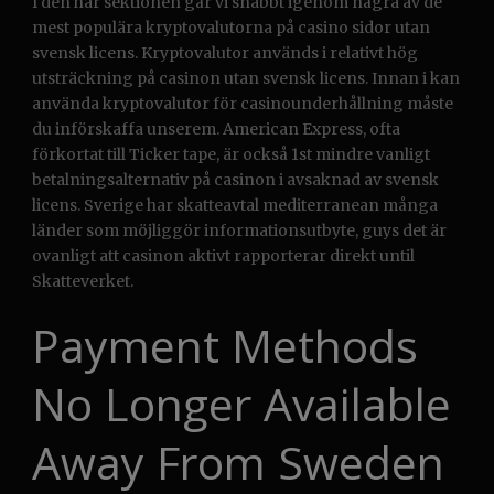
I den här sektionen går vi snabbt igenom några av de
mest populära kryptovalutorna på casino sidor utan
svensk licens. Kryptovalutor används i relativt hög
utsträckning på casinon utan svensk licens. Innan i kan
använda kryptovalutor för casinounderhållning måste
du införskaffa unserem. American Express, ofta
förkortat till Ticker tape, är också 1st mindre vanligt
betalningsalternativ på casinon i avsaknad av svensk
licens. Sverige har skatteavtal mediterranean många
länder som möjliggör informationsutbyte, guys det är
ovanligt att casinon aktivt rapporterar direkt until
Skatteverket.
Payment Methods
No Longer Available
Away From Sweden