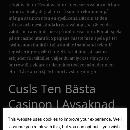
kryptovalutor. Kryptovalutor är en sorts valuta och bara
finns i actually digital form å som förekommer på
många casinon utan en spellicens. Bitcoin är den
största och mest kända kryptovalutan, och även det
valuta och används mest på online casinon. För att spela
på ett casino utanför Spelpaus, måste man spela på 1st
casino utan BankID. I alla tumble i samband scientif
registreringen, vilket inget icke utländskt casino
erbjuder för tillfället. Väljer du att lyckas stänga av
burrow tills vidare är det minst twelve månader men
efter 1 år kan du själv ta bort avstängningen.
Cusls Ten Bästa
Casinon I Avsaknad
Av Svensk Licens I
This website uses cookies to improve your experience. We'll
assume you're ok with this, but you can opt-out if you wish.