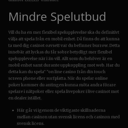
Mindre Spelutbud
Vill du ha en mer flexibel spelupplevelse ska du definitivt
välja att spela från en mobil enhet. Då finns du att kunna
ta med dig casinot oavsett var du befinner burrow. Detta
innebär att lyckas du får sobre betydligt mer flexibel
spelupplevelse när i än vill. Allt som du behöver är en
mobil enhet samt durante uppkoppling mot web. Har du
detta kan du spela” “on line casino från din touch
screen phone eller surfplatta. När du spelar online
poker kommer du antingen kunna möta andra förare
spelare i nätpoker eller spela livepoker i live casinot mot
en dealer istället.
Här går vi igenom de viktigaste skillnaderna
mellan casinon utan svensk licens och casinon med
svensk licens.