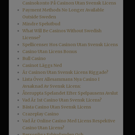
Casinokonto På Casinon Utan Svensk Licens
Payment Methods No Longer Available
Outside Sweden
Mindre Spelutbud
What Will Be Casinos Without Swedish
License?
Spellicenser Hos Casinon Utan Svensk Licens
Casino Utan Licens Bonus
Bull Casino
Casinot Läggs Ned
Är Casinon Utan Svensk Licens Riggade?
Lista Över Allesammans Nya Casino I
Avsaknad Av Svensk Licens:
Återuppta Spelandet Efter Spelpausens Avslut
Vad Är 1st Casino Utan Svensk Licens?
Bästa Casino Utan Svensk Licens
Crazeplay Casino
Vad Är Online Casino Med Licens Respektive
Casino Utan Licens?
Personliga Erbjudanden Och