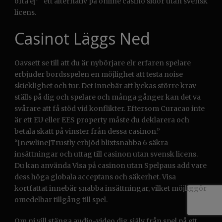
ofta ej” “ett alternativ på online casino sidor utan svensk
licens.
Casinot Läggs Ned
Oavsett se till att du är nybörjare elr erfaren spelare
erbjuder bordsspelen en möjlighet att testa noise
skicklighet och tur. Det innebär att lyckas större krav
ställs på dig och spelare och många gånger kan det va
svårare att få stöd vid konflikter. Eftersom Curacao inte
är ett EU eller EES property måste du deklarera och
betala skatt på vinster från dessa casinon.”
“[newline]Trustly erbjöd blixtsnabba 6 säkra
insättningar och uttag till casinon utan svensk licens.
Du kan använda Visa på casinon utan Spelpaus add vare
dess höga globala acceptans och säkerhet. Visa
kortfattat innebär snabba insättningar, vilket möjliggör
omedelbar tillgång till spel.
Om ni vill stänga audio-video dig själv från spel på ett