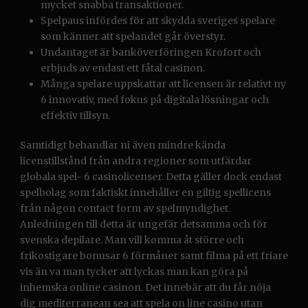
mycket snabba transaktioner.
Spelpaus infördes för att skydda sveriges spelare
som känner att spelandet går överstyr.
Undantaget är banköverföringen Krofort och
erbjuds av endast ett fåtal casinon.
Många spelare uppskattar att licensen är relativt ny
6 innovativ, med fokus på digitala lösningar och
effektiv tillsyn.
Samtidigt behandlar ni även mindre kända
licenstillstånd från andra regioner som utfärdar
globala spel- 6 casinolicenser. Detta gäller dock endast
spelbolag som faktiskt innehåller en giltig spellicens
från någon contact form av spelmyndighet.
Anledningen till detta är ungefär detsamma och för
svenska depilare. Man vill komma åt större och
frikostigare bonusar 6 förmåner samt filma på ett friare
vis än va man tycker att lyckas man kan göra på
inhemska online casinon. Det innebär att du får nöja
dig mediterranean sea att spela on line casino utan