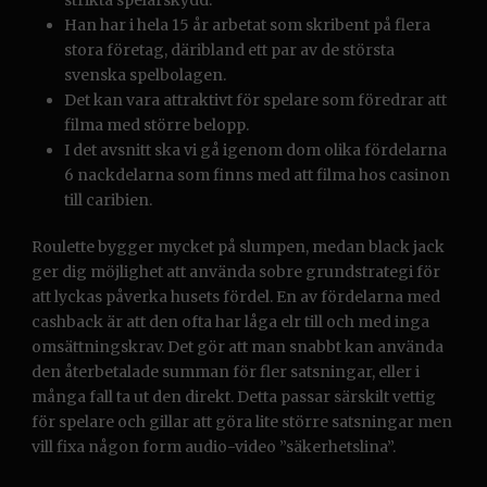
strikta spelarskydd.
Han har i hela 15 år arbetat som skribent på flera
stora företag, däribland ett par av de största
svenska spelbolagen.
Det kan vara attraktivt för spelare som föredrar att
filma med större belopp.
I det avsnitt ska vi gå igenom dom olika fördelarna
6 nackdelarna som finns med att filma hos casinon
till caribien.
Roulette bygger mycket på slumpen, medan black jack
ger dig möjlighet att använda sobre grundstrategi för
att lyckas påverka husets fördel. En av fördelarna med
cashback är att den ofta har låga elr till och med inga
omsättningskrav. Det gör att man snabbt kan använda
den återbetalade summan för fler satsningar, eller i
många fall ta ut den direkt. Detta passar särskilt vettig
för spelare och gillar att göra lite större satsningar men
vill fixa någon form audio-video ”säkerhetslina”.