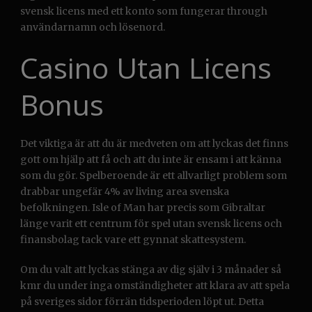
svensk licens med ett konto som fungerar through
användarnamn och lösenord.
Casino Utan Licens
Bonus
Det viktiga är att du är medveten om att lyckas det finns
gott om hjälp att få och att du inte är ensam i att känna
som du gör. Spelberoende är ett allvarligt problem som
drabbar ungefär 4% av living area svenska
befolkningen. Isle of Man har precis som Gibraltar
länge varit ett centrum för spel utan svensk licens och
finansbolag tack vare ett gynnat skattesystem.
Om du valt att lyckas stänga av dig själv i 3 månader så
kmr du under inga omständigheter att klara av att spela
på sveriges sidor förrän tidsperioden löpt ut. Detta