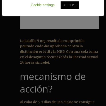
Cookie settings
ACCEPT
tadalafilo 5 mg resulta la comprimido
pautada cada día aprobada contra la
disfunción eréctil y la HBP. Con una sola toma
en el desayuno recuperarás la libertad sexual
24 horas sin reloj.
mecanismo de
acción?
Al cabo de 5-7 días de uso diario se consigue