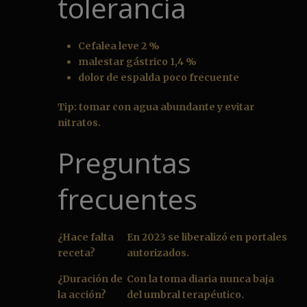
tolerancia
Cefalea leve 2 %
malestar gástrico 1,4 %
dolor de espalda poco frecuente
Tip: tomar con agua abundante y evitar
nitratos.
Preguntas
frecuentes
¿Hace falta
En 2023 se liberalizó en portales
receta?
autorizados.
¿Duración de
Con la toma diaria nunca baja
la acción?
del umbral terapéutico.