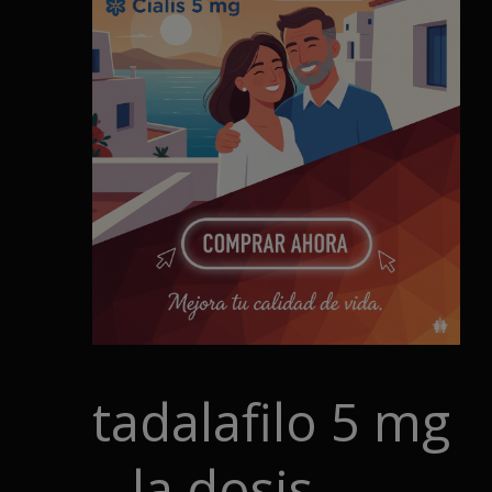
tadalafilo 5 mg
– la dosis