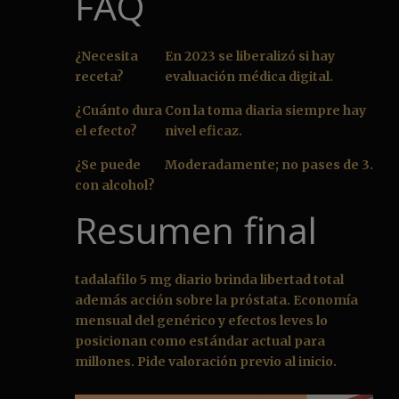
FAQ
¿Necesita
En 2023 se liberalizó si hay
receta?
evaluación médica digital.
¿Cuánto dura
Con la toma diaria siempre hay
el efecto?
nivel eficaz.
¿Se puede
Moderadamente; no pases de 3.
con alcohol?
Resumen final
tadalafilo 5 mg diario brinda libertad total
además acción sobre la próstata. Economía
mensual del genérico y efectos leves lo
posicionan como estándar actual para
millones. Pide valoración previo al inicio.