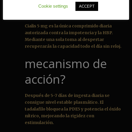
Cookie settings
ACCEPT
Cialis 5 mg es la única comprimido diaria
autorizada contra la impotencia y la HBP.
Mediante una sola toma al despertar
recuperarás la capacidad todo el día sin reloj.
mecanismo de
acción?
Después de 5-7 días de ingesta diaria se
consigue nivel estable plasmático. El
tadalafilo bloquea la PDE5 y potencia el óxido
nítrico, mejorando la rigidez con
estimulación.