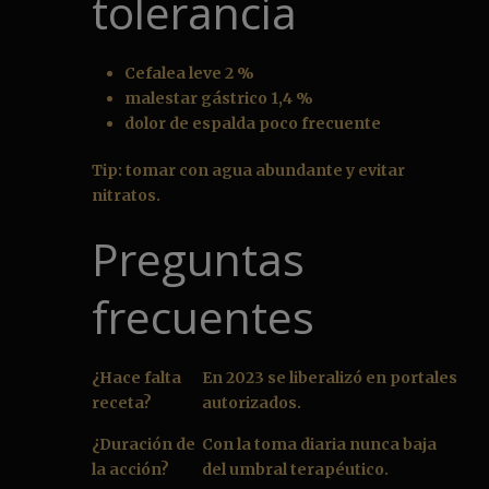
tolerancia
Cefalea leve 2 %
malestar gástrico 1,4 %
dolor de espalda poco frecuente
Tip: tomar con agua abundante y evitar
nitratos.
Preguntas
frecuentes
¿Hace falta
En 2023 se liberalizó en portales
receta?
autorizados.
¿Duración de
Con la toma diaria nunca baja
la acción?
del umbral terapéutico.