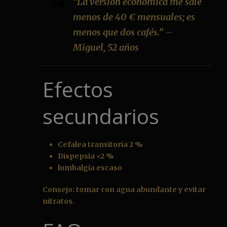
“La versión económica me sale
menos de 40 € mensuales; es
menos que dos cafés.” –
Miguel, 52 años
Efectos
secundarios
Cefalea transitoria 2 %
Dispepsia <2 %
lumbalgia escaso
Consejo: tomar con agua abundante y evitar
nitratos.