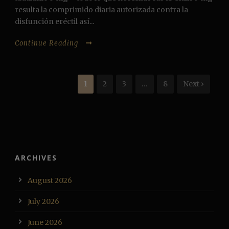
resulta la comprimido diaria autorizada contra la
disfunción eréctil así...
Continue Reading
1
2
3
…
8
Next ›
ARCHIVES
August 2026
July 2026
June 2026