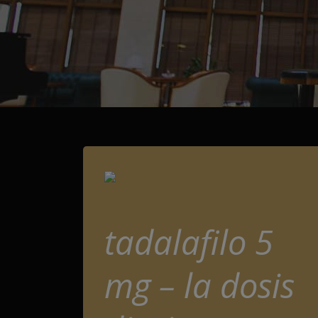
tadalafilo 5
mg – la dosis