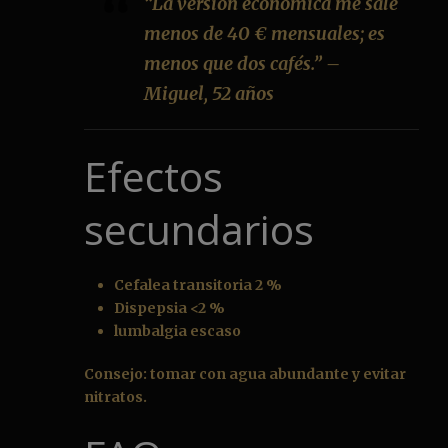
“La versión económica me sale
menos de 40 € mensuales; es
menos que dos cafés.” –
Miguel, 52 años
Efectos
secundarios
Cefalea transitoria 2 %
Dispepsia <2 %
lumbalgia escaso
Consejo: tomar con agua abundante y evitar
nitratos.