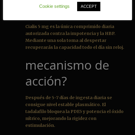
Cookie settings
ACCEPT
Cialis 5 mg es la única comprimido diaria
autorizada contra la impotencia y la HBP.
Mediante una sola toma al despertar
recuperarás la capacidad todo el día sin reloj.
mecanismo de
acción?
Después de 5-7 días de ingesta diaria se
consigue nivel estable plasmático. El
tadalafilo bloquea la PDE5 y potencia el óxido
nítrico, mejorando la rigidez con
estimulación.