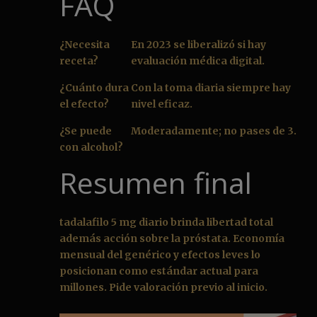
FAQ
¿Necesita
En 2023 se liberalizó si hay
receta?
evaluación médica digital.
¿Cuánto dura
Con la toma diaria siempre hay
el efecto?
nivel eficaz.
¿Se puede
Moderadamente; no pases de 3.
con alcohol?
Resumen final
tadalafilo 5 mg diario brinda libertad total
además acción sobre la próstata. Economía
mensual del genérico y efectos leves lo
posicionan como estándar actual para
millones. Pide valoración previo al inicio.