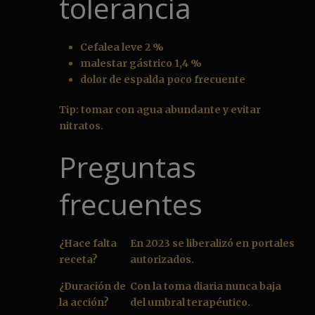
tolerancia
Cefalea leve 2 %
malestar gástrico 1,4 %
dolor de espalda poco frecuente
Tip: tomar con agua abundante y evitar
nitratos.
Preguntas
frecuentes
¿Hace falta
En 2023 se liberalizó en portales
receta?
autorizados.
¿Duración de
Con la toma diaria nunca baja
la acción?
del umbral terapéutico.