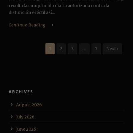
resulta la comprimido diaria autorizada contra la
disfunción eréctil así...
Continue Reading
1
2
3
…
7
Next ›
ARCHIVES
August 2026
July 2026
June 2026