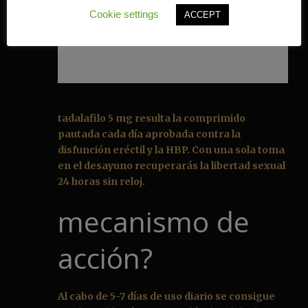
Cookie settings
ACCEPT
tadalafilo 5 mg resulta la comprimido
pautada cada día aprobada contra la
disfunción eréctil y la HBP. Con una sola toma
en el desayuno recuperarás la libertad sexual
24 horas sin reloj.
mecanismo de
acción?
Al cabo de 5-7 días de uso diario se consigue