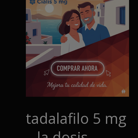
tadalafilo 5 mg
– la dosis