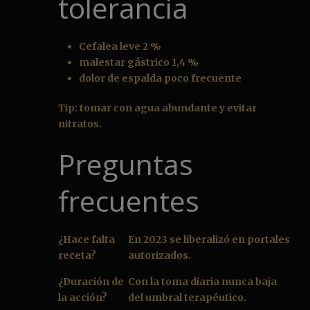
tolerancia
Cefalea leve 2 %
malestar gástrico 1,4 %
dolor de espalda poco frecuente
Tip: tomar con agua abundante y evitar
nitratos.
Preguntas
frecuentes
¿Hace falta
En 2023 se liberalizó en portales
receta?
autorizados.
¿Duración de
Con la toma diaria nunca baja
la acción?
del umbral terapéutico.