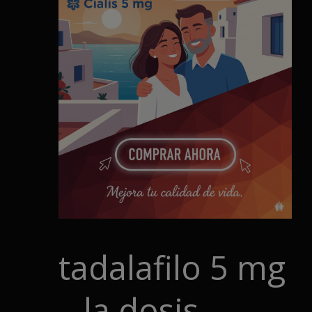
tadalafilo 5 mg
– la dosis