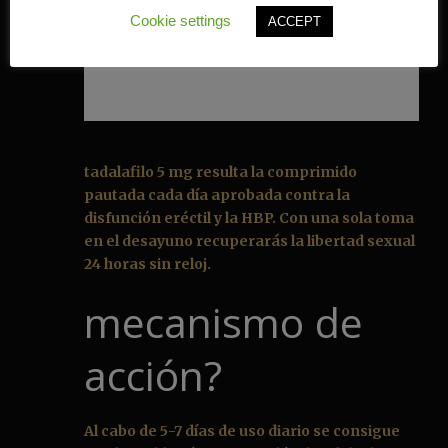
Cookie settings
ACCEPT
tadalafilo 5 mg resulta la comprimido
pautada cada día aprobada contra la
disfunción eréctil y la HBP. Con una sola toma
en el desayuno recuperarás la libertad sexual
24 horas sin reloj.
mecanismo de
acción?
Al cabo de 5-7 días de uso diario se consigue