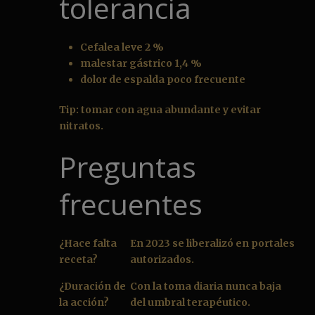
tolerancia
Cefalea leve 2 %
malestar gástrico 1,4 %
dolor de espalda poco frecuente
Tip: tomar con agua abundante y evitar
nitratos.
Preguntas
frecuentes
¿Hace falta
En 2023 se liberalizó en portales
receta?
autorizados.
¿Duración de
Con la toma diaria nunca baja
la acción?
del umbral terapéutico.