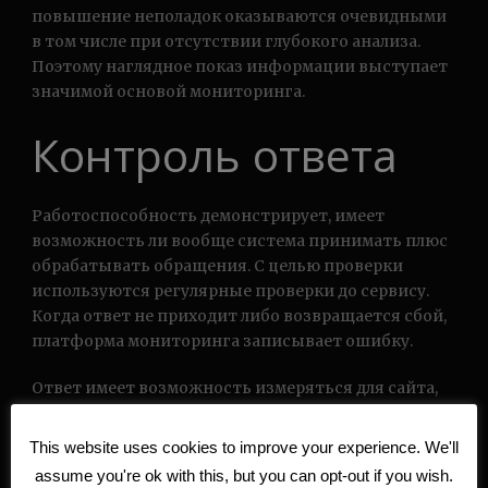
повышение неполадок оказываются очевидными
в том числе при отсутствии глубокого анализа.
Поэтому наглядное показ информации выступает
значимой основой мониторинга.
Контроль ответа
Работоспособность демонстрирует, имеет
возможность ли вообще система принимать плюс
обрабатывать обращения. С целью проверки
используются регулярные проверки до сервису.
Когда ответ не приходит либо возвращается сбой,
платформа мониторинга записывает ошибку.
Ответ имеет возможность измеряться для сайта,
API, базы сведений, конкретного микросервиса а
также фонового процесса. Важно оценивать
This website uses cookies to improve your experience. We'll
совсем не исключительно факт ответа, а и 7к
assume you're ok with this, but you can opt-out if you wish.