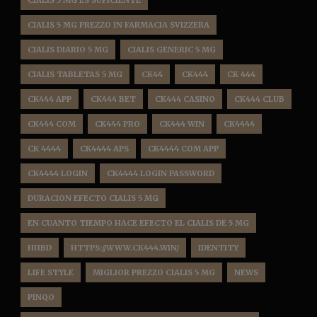
CIALIS 5 MG ES SUFICIENTE
CIALIS 5 MG PREZZO IN FARMACIA SVIZZERA
CIALIS DIARIO 5 MG
CIALIS GENERIC 5 MG
CIALIS TABLETAS 5 MG
CK44
CK444
CK 444
CK444 APP
CK444 BET
CK444 CASINO
CK444 CLUB
CK444 COM
CK444 PRO
CK444 WIN
CK4444
CK 4444
CK4444 APS
CK4444 COM APP
CK4444 LOGIN
CK4444 LOGIN PASSWORD
DURACION EFECTO CIALIS 5 MG
EN CUANTO TIEMPO HACE EFECTO EL CIALIS DE 5 MG
HHBD
HTTPS://WWW.CK444.WIN/
IDENTITY
LIFE STYLE
MIGLIOR PREZZO CIALIS 5 MG
NEWS
PINQO