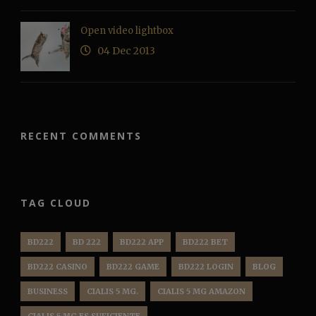
Open video lightbox
04 Dec 2013
RECENT COMMENTS
TAG CLOUD
BD222
BD 222
BD222 APP
BD222 BET
BD222 CASINO
BD222 GAME
BD222 LOGIN
BLOG
BUSINESS
CIALIS 5 MG.
CIALIS 5 MG AMAZON