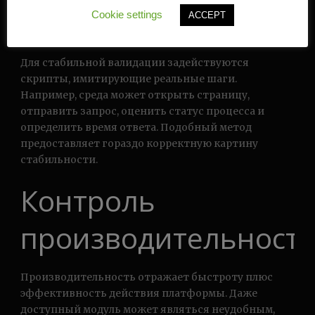
казино корректность ответа. Служба может
Cookie settings
ACCEPT
формально реагировать, при этом действовать
неправильно.
Для стабильной валидации задействуются
скрипты, имитирующие реальные шаги.
Например, среда может открыть страницу,
отправить запрос, оценить статус процесса и
определить время ответа. Подобный метод
предоставляет гораздо корректную картину
стабильности.
Контроль
производительност
Производительность отражает быстроту плюс
эффективность действия платформы. Даже
доступный модуль может являться неудобным,