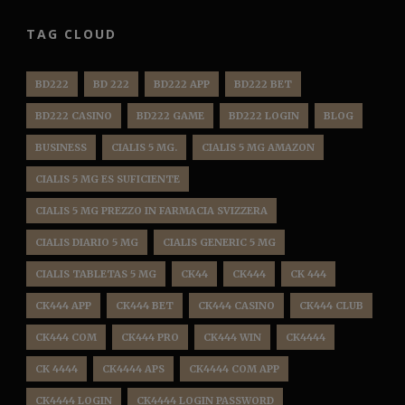
TAG CLOUD
BD222
BD 222
BD222 APP
BD222 BET
BD222 CASINO
BD222 GAME
BD222 LOGIN
BLOG
BUSINESS
CIALIS 5 MG.
CIALIS 5 MG AMAZON
CIALIS 5 MG ES SUFICIENTE
CIALIS 5 MG PREZZO IN FARMACIA SVIZZERA
CIALIS DIARIO 5 MG
CIALIS GENERIC 5 MG
CIALIS TABLETAS 5 MG
CK44
CK444
CK 444
CK444 APP
CK444 BET
CK444 CASINO
CK444 CLUB
CK444 COM
CK444 PRO
CK444 WIN
CK4444
CK 4444
CK4444 APS
CK4444 COM APP
CK4444 LOGIN
CK4444 LOGIN PASSWORD