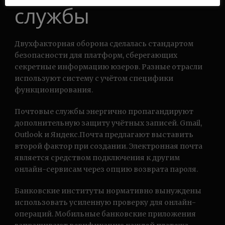
службы
Двухфакторная оборона сделалась стандартом
безопасности для платформ, сберегающих
секретные информацию юзеров. Разные отрасли
используют систему с учётом специфики
функционирования.
Почтовые службы энергично пропагандируют
дополнительную защиту учётных записей. Gmail,
Outlook и Яндекс.Почта предлагают выставить
второй фактор при создании. Электронная почта
является средством подключения к другим
онлайн-сервисам через опцию возврата пароля.
Банковские институты нормативно вынуждены
использовать усиленную проверку для онлайн-
операций. Мобильные банковские приложения