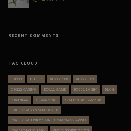
04 Dec 2013
RECENT COMMENTS
TAG CLOUD
BD222
BD 222
BD222 APP
BD222 BET
BD222 CASINO
BD222 GAME
BD222 LOGIN
BLOG
BUSINESS
CIALIS 5 MG.
CIALIS 5 MG AMAZON
CIALIS 5 MG ES SUFICIENTE
CIALIS 5 MG PREZZO IN FARMACIA SVIZZERA
CIALIS DIARIO 5 MG
CIALIS GENERIC 5 MG