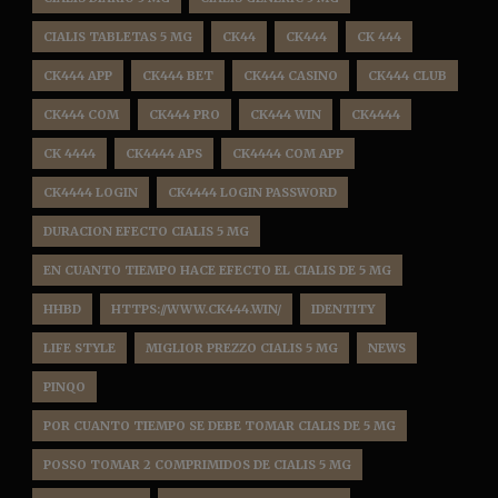
CIALIS TABLETAS 5 MG
CK44
CK444
CK 444
CK444 APP
CK444 BET
CK444 CASINO
CK444 CLUB
CK444 COM
CK444 PRO
CK444 WIN
CK4444
CK 4444
CK4444 APS
CK4444 COM APP
CK4444 LOGIN
CK4444 LOGIN PASSWORD
DURACION EFECTO CIALIS 5 MG
EN CUANTO TIEMPO HACE EFECTO EL CIALIS DE 5 MG
HHBD
HTTPS://WWW.CK444.WIN/
IDENTITY
LIFE STYLE
MIGLIOR PREZZO CIALIS 5 MG
NEWS
PINQO
POR CUANTO TIEMPO SE DEBE TOMAR CIALIS DE 5 MG
POSSO TOMAR 2 COMPRIMIDOS DE CIALIS 5 MG