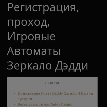
Регистрация,
проход,
Игровые
Автоматы
Зеркало Дэдди
Content
Пополнение Счета Daddy Казино И Вывод
средств
Безопасность же Daddy Casino