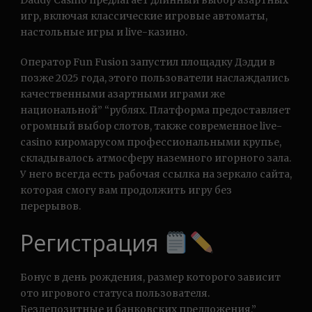
Daddy Casino предлагает длинный выбор азартных
игр, включая классические игровые автоматы,
настольные игры и live-казино.
Оператор Fun Fusion запустил площадку Дэдди в
позже 2025 года, этого пользователи наслаждались
качественными азартными играми же
национальной” “рублях. Платформа предоставляет
огромный выбор слотов, также современное live-
casino киромарусом профессиональными крупье,
складывалось атмосферу наземного игорного зала.
У него всегда есть рабочая ссылка на зеркало сайта,
которая смогу вам продолжить игру без
перерывов.
Регистрация
Бонус в день рождения, размер которого зависит
ото игрового статуса пользователя.
Бездепозитные и банковских предложения,”