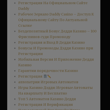
Регистрация На Официальном Сайте
Daddy
Рабочее Зеркало Daddy Casino – Доступ К
Официальному Сайту По Актуальной
Ссылке
Бездепозитный Бонус Дедди Казино – 100
Фриспинов судя Промокоду
Регистрация и Вход В Дедди Казино
Бонусы И Промокоды Дэдди Казино при
Регистрации
Мобильная Версия И Приложение Дедди
Казино
Гарантии порядочности Казино
Регистрация
аллопатрия Игровых Автоматов
Игры Казино Дэдди: Игровые Автоматы
На кварплату И Бесплатно
Топ 5 Автоматов Казино Дедди
Регистрация И Верификация