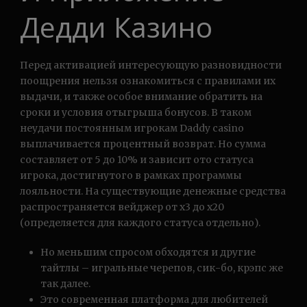
Дедди Казино
Перед активацией интересующую разновидности
поощрения нельзя ознакомиться с правилами их
выдачи, и также особое внимание обратить на
сроки и условия отыгрыша бонусов. В таком
неудачи постоянным игрокам Daddy casino
выплачивается процентный возврат. Но сумма
составляет от 5 до 10% и зависит ото статуса
игрока, достигнутого в рамках программы
лояльности. На существующие денежные средства
распространяется вейджер от х3 до х20
(определяется для каждого статуса отдельно).
Но меньшим спросом обходятся и другие
тайтлы – игральные черепов, сик-бо, крэпс же
так далее.
Это современная платформа для любителей