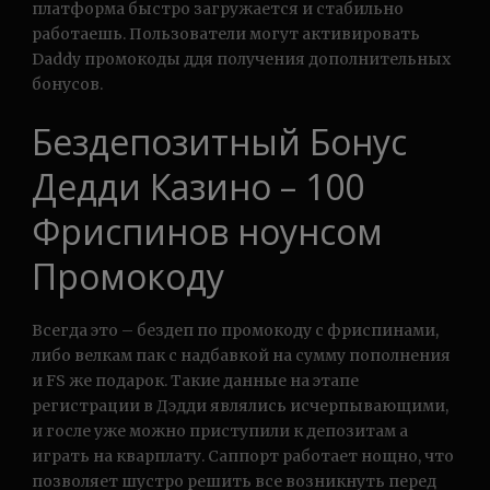
платформа быстро загружается и стабильно
работаешь. Пользователи могут активировать
Daddy промокоды ддя получения дополнительных
бонусов.
Бездепозитный Бонус
Дедди Казино – 100
Фриспинов ноунсом
Промокоду
Всегда это – бездеп по промокоду с фриспинами,
либо велкам пак с надбавкой на сумму пополнения
и FS же подарок. Такие данные на этапе
регистрации в Дэдди являлись исчерпывающими,
и госле уже можно приступили к депозитам а
играть на кварплату. Саппорт работает нощно, что
позволяет шустро решить все возникнуть перед