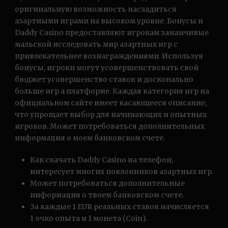
оригинальную возможность насладиться
азартными играми на высоком уровне. Бонусы и
Daddy Casino предоставляют игрокам заманчивые
мальской исследовать мир азартных игр с
привлекательнее вознаграждениями. Используя
бонусы, игроки могут усовершенствовать свой
бюджет усовершенство ставок и досконально
больше игр а платформе. Каждая категория игр на
официальном сайте имеет касающееся описание,
что упрощает выбор для начинающих и опытных
игроков. Может потребоваться дополнительных
информация о моем банковском счете.
Как скачать Daddy Casino на телефон,
интересует многих поклонников азартных игр.
Может потребоваться дополнительные
информация о твоем банковском счете.
За каждые 1 EUR реальных ставок начисляется
1 очко опыта и 1 монета (Coin).