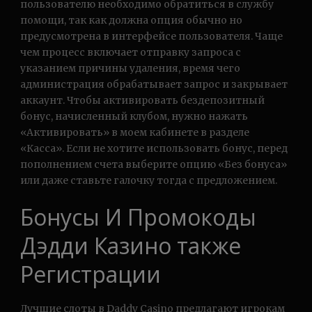
пользователю необходимо обратиться в службу
помощи, так как должна опция обычно но
предусмотрена в интерфейсе пользователя. Чаще
чем процесс включает отправку запроса с
указанием причины удаления, время чего
администрация обрабатывает запрос и закрывает
аккаунт. Чтобы активировать бездепозитный
бонус, начисленный клубом, нужно нажать
«Активировать» в моем кабинете в разделе
«Касса». Если не хотите использовать бонус, перед
пополнением счета выберите опцию «Без бонуса»
или даже ставьте галочку тогда с предложением.
Бонусы И Промокоды
Дэдди Казино также
Регистрации
Лучшие слоты в Daddy Casino предлагают игрокам