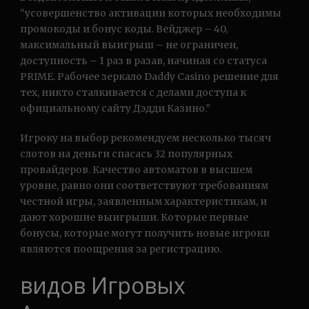
“усовершенство активации которых необходимы
промокоды и бонус коды. Вейджер – 40,
максимальный выигрыш – не ограничен,
доступность – 1 раз в разав, начиная со статуса
PRIME. Рабочее зеркало Daddy Casino решение для
тех, никто сталкивается с делами доступа к
официальному сайту Дэдди Казино.”
Игроку на выбор рекомендуем несколько тысяч
слотов на деньги спасась 32 популярных
провайдеров. Качество автоматов в высшем
уровне, равно они соответствуют требованиям
честной игры, заявленным характеристикам, и
дают хорошие выигрыши. Которые первые
бонусы, которые могут получить новые игроки
являются поощрения за регистрацию.
видов Игровых