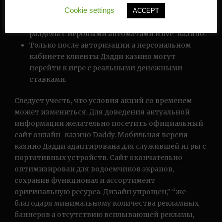
Cookie settings
После успешность регистрации игрок получат
ACCEPT
доступ ко об функциям сайта, включая
разделы с игровыми автоматами и live-казино.
Только после авторизации а персональном
кабинете клиенты Дэдди казино могут
перейти к игре с реальными денежными
ставками.
Следует учесть, что условия акций со временем
может измениться. Для доведения актуальной
информации желательно посетить официальный
сайт онлайн-казино Daddy. Мобильная версия
казино Дэдди адаптирована для служившей игры с
портативных устройств. Сайт окончательно
оптимизирован для водоемчиков экранов,
сохранив функционал и ассортимент
оригинальную ресурса. Дизайн упрощен,” “же
благодаря минимальному количества рекламных
баннеров а отсутствию всплывающей рекламы,