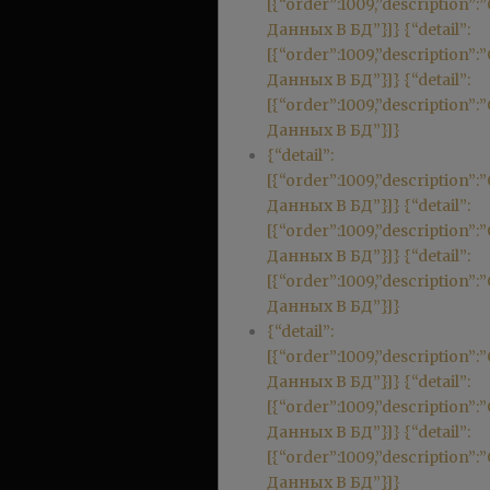
[{“order”:1009,”description
Данных В БД”}]} {“detail”:
[{“order”:1009,”description
Данных В БД”}]} {“detail”:
[{“order”:1009,”description
Данных В БД”}]}
{“detail”:
[{“order”:1009,”description
Данных В БД”}]} {“detail”:
[{“order”:1009,”description
Данных В БД”}]} {“detail”:
[{“order”:1009,”description
Данных В БД”}]}
{“detail”:
[{“order”:1009,”description
Данных В БД”}]} {“detail”:
[{“order”:1009,”description
Данных В БД”}]} {“detail”:
[{“order”:1009,”description
Данных В БД”}]}