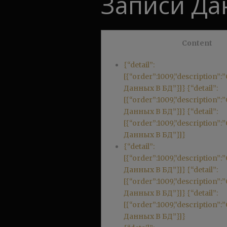
Записи Дан
Content
{“detail”:
[{“order”:1009,”description
Данных В БД”}]} {“detail”:
[{“order”:1009,”description
Данных В БД”}]} {“detail”:
[{“order”:1009,”description
Данных В БД”}]}
{“detail”:
[{“order”:1009,”description
Данных В БД”}]} {“detail”:
[{“order”:1009,”description
Данных В БД”}]} {“detail”:
[{“order”:1009,”description
Данных В БД”}]}