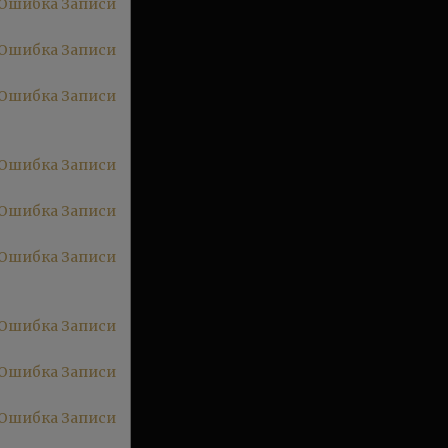
”:”Ошибка Записи
”:”Ошибка Записи
”:”Ошибка Записи
”:”Ошибка Записи
”:”Ошибка Записи
”:”Ошибка Записи
”:”Ошибка Записи
”:”Ошибка Записи
”:”Ошибка Записи