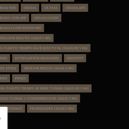
K444 WIN
CK4444
CK 4444
CK4444 APS
K4444 COM APP
CK4444 LOGIN
K4444 LOGIN PASSWORD
URACION EFECTO CIALIS 5 MG
N CUANTO TIEMPO HACE EFECTO EL CIALIS DE 5 MG
HBD
HTTPS://WWW.CK444.WIN/
IDENTITY
IFE STYLE
MIGLIOR PREZZO CIALIS 5 MG
EWS
PINQO
OR CUANTO TIEMPO SE DEBE TOMAR CIALIS DE 5 MG
OSSO TOMAR 2 COMPRIMIDOS DE CIALIS 5 MG
OST FORMAT
PROPIEDADES CIALIS 5 MG
e