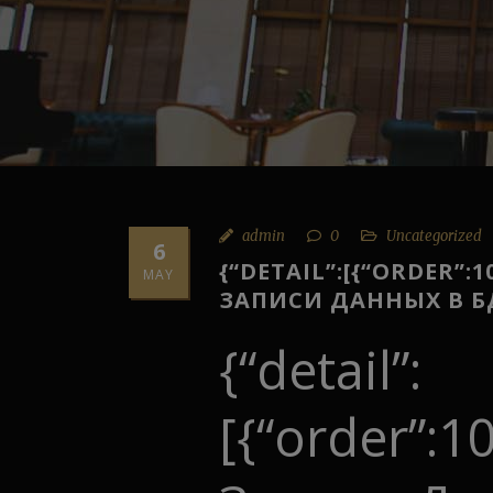
admin
0
Uncategorized
6
{“DETAIL”:[{“ORDER”:
MAY
ЗАПИСИ ДАННЫХ В БД
{“detail”:
[{“order”: