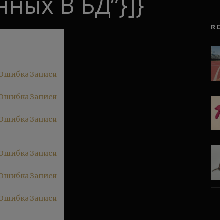
ных В БД”}]}
R
”:”Ошибка Записи
”:”Ошибка Записи
”:”Ошибка Записи
”:”Ошибка Записи
”:”Ошибка Записи
”:”Ошибка Записи