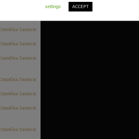
settings
ACCEPT
”:”Ошибка Записи
”:”Ошибка Записи
”:”Ошибка Записи
”:”Ошибка Записи
”:”Ошибка Записи
”:”Ошибка Записи
”:”Ошибка Записи
”:”Ошибка Записи