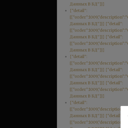
Данных В БД”}]}
{“detail”:
[{“order”:1009,”description
Данных В БД”}]} {“detail”:
[{“order”:1009,”description
Данных В БД”}]} {“detail”:
[{“order”:1009,”description
Данных В БД”}]}
{“detail”:
[{“order”:1009,”description
Данных В БД”}]} {“detail”:
[{“order”:1009,”description
Данных В БД”}]} {“detail”:
[{“order”:1009,”description
Данных В БД”}]}
{“detail”:
[{“order”:1009,”description
Данных В БД”}]} {“detail”:
[{“order”:1009,”description