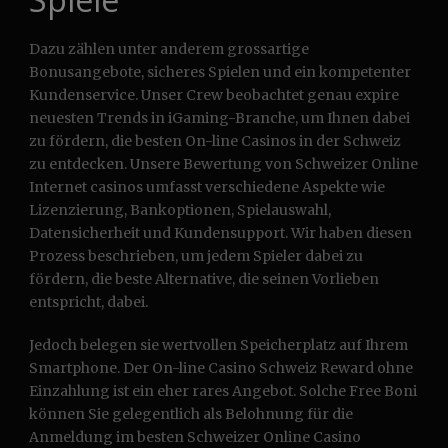
Dazu zählen unter anderem grossartige
Bonusangebote, sicheres Spielen und ein kompetenter
Kundenservice. Unser Crew beobachtet genau expire
neuesten Trends in iGaming-Branche, um Ihnen dabei
zu fördern, die besten On-line Casinos in der Schweiz
zu entdecken. Unsere Bewertung von Schweizer Online
Internet casinos umfasst verschiedene Aspekte wie
Lizenzierung, Bankoptionen, Spielauswahl,
Datensicherheit und Kundensupport. Wir haben diesen
Prozess beschrieben, um jedem Spieler dabei zu
fördern, die beste Alternative, die seinen Vorlieben
entspricht, dabei.
Jedoch belegen sie wertvollen Speicherplatz auf Ihrem
Smartphone. Der On-line Casino Schweiz Reward ohne
Einzahlung ist ein eher rares Angebot. Solche Free Boni
können Sie gelegentlich als Belohnung für die
Anmeldung im besten Schweizer Online Casino