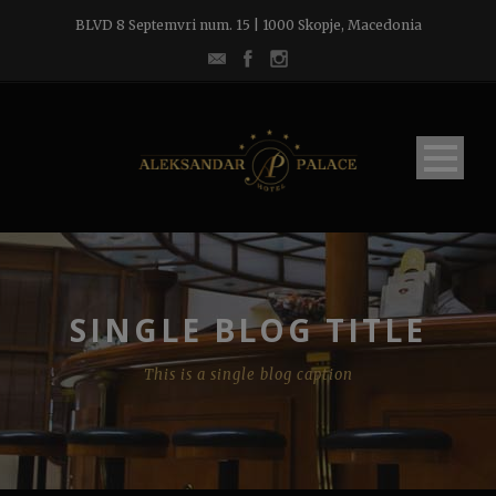
BLVD 8 Septemvri num. 15 | 1000 Skopje, Macedonia
SINGLE BLOG TITLE
This is a single blog caption