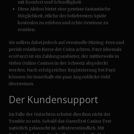
mit Komfort und Schnelligkeit.
Diese Aktion bietet eine gewisse fantastische
Möglichkeit, etliche der beliebtesten Spiele
kostenlos zu erleben und echte Gewinne zu
erzielen.
Sie sollten dabei jedoch auf eventuelle Mining-Fees und
perish volatilen Kurse der Coins achten. Payz (ehemals
ecoPayz) ist ein Zahlungsanbieter, der mittlerweile in
vielen Online Casinos in der Schweiz abgedeckt
werden. Nach erfolgreicher Registrierung bei Payz
können Sie innerhalb ein paar Augenblicke Geld
überweisen.
Der Kundensupport
Im Falle der Gutachten scheint dies thus nicht der
Tumble zu sein. Sobald das Gamrfirst Casino Test
natürlich gelauncht ist, selbstverständlich. Mit