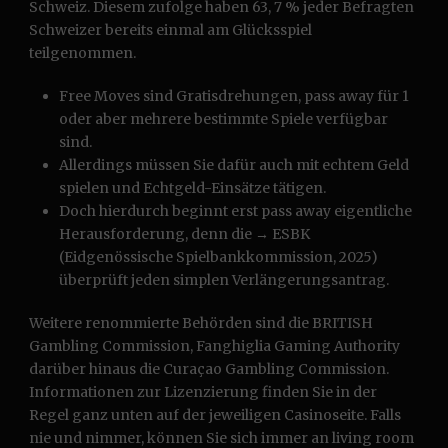
Schweiz. Diesem zufolge haben 63, 7 % jeder Befragten
Schweizer bereits einmal am Glücksspiel
teilgenommen.
Free Moves sind Gratisdrehungen, pass away für 1
oder aber mehrere bestimmte Spiele verfügbar
sind.
Allerdings müssen Sie dafür auch mit echtem Geld
spielen und Echtgeld-Einsätze tätigen.
Doch hierdurch beginnt erst pass away eigentliche
Herausforderung, denn die → ESBK
(Eidgenössische Spielbankkommission, 2025)
überprüft jeden simplen Verlängerungsantrag.
Weitere renommierte Behörden sind die BRITISH
Gambling Commission, Fanghiglia Gaming Authority
darüber hinaus die Curaçao Gambling Commission.
Informationen zur Lizenzierung finden Sie in der
Regel ganz unten auf der jeweiligen Casinoseite. Falls
nie und nimmer, können Sie sich immer an living room