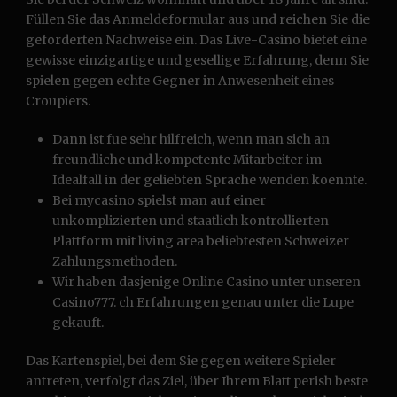
Füllen Sie das Anmeldeformular aus und reichen Sie die
geforderten Nachweise ein. Das Live-Casino bietet eine
gewisse einzigartige und gesellige Erfahrung, denn Sie
spielen gegen echte Gegner in Anwesenheit eines
Croupiers.
Dann ist fue sehr hilfreich, wenn man sich an
freundliche und kompetente Mitarbeiter im
Idealfall in der geliebten Sprache wenden koennte.
Bei mycasino spielst man auf einer
unkomplizierten und staatlich kontrollierten
Plattform mit living area beliebtesten Schweizer
Zahlungsmethoden.
Wir haben dasjenige Online Casino unter unseren
Casino777. ch Erfahrungen genau unter die Lupe
gekauft.
Das Kartenspiel, bei dem Sie gegen weitere Spieler
antreten, verfolgt das Ziel, über Ihrem Blatt perish beste