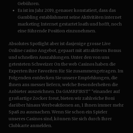
Gebühren.
Es ist im Jahr 2019, genauer konstatiert, dass das
Gambling establishment seine Aktivitäten internet
marketing Internet gestartet loath und hofft, noch
eine führende Position einzunehmen.
Absolutes Spotlight aber ist dasjenige grosse Live
Online casino Angebot, gepaart mit attraktivem Bonus
und schnellen Auszahlungen. Unter den von uns
getesteten Schweizer On the web Casinos haben die
Experten ihre Favoriten für Sie zusammengetragen. Im
Folgenden entdecken Sie unsere Empfehlungen, die
Ihnen ans messer liefern, welche Besonderheiten die
Anbieter auszeichnen. Da GAMRFIRST” “einander auf
großartige Zocker freut, bieten wir zahlreiche Boni
darüber hinaus Werbeaktionen an, 1 Ihnen immer mehr
Spaß zu ausmachen. Wenn Sie schon ein Spieler
unseres Casinos sind, können Sie sich durch Ihrer
Clubkarte anmelden.