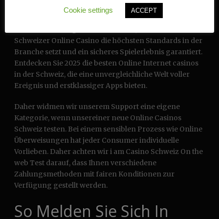
Gewinne zu erzielen. StarVegas steht als geprüftes und
Cookie settings
ACCEPT
zertifiziertes Casinos für Sicherheit und
Vertrauenswürdigkeit. Erfahren Sie, wie dieses
Schweizer Online Casino die höchsten Standards in der
Branche setzt und ein sicheres Spielerlebnis garantiert.
Entdecken Sie 2025 die besten Online Internet casinos
in der Schweiz, die eine unvergleichliche Welt voller
Ereignis und erstklassiger Apps bieten.
Daher widmen wir unserem Support eine eigene
Kategorie, wenn unsereiner neue Online Casinos
Schweiz testen. Bei einem sensiblen Prozess wie Online
Überweisungen hat jeder Consumer individuelle
Vorlieben. Daher achten wir i am Casino Schweiz On the
web Test darauf, dass Ihnen verschiedene
Zahlungsmethoden mit fairen Konditionen zur
Verfügung gestellt werden.
So Melden Sie Sich In