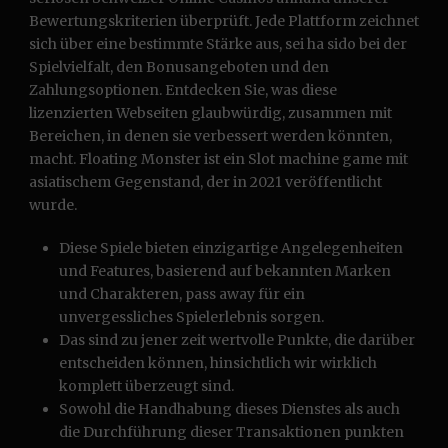
Bewertungskriterien überprüft. Jede Plattform zeichnet
sich über eine bestimmte Stärke aus, sei ha sido bei der
Spielvielfalt, den Bonusangeboten und den
Zahlungsoptionen. Entdecken Sie, was diese
lizenzierten Webseiten glaubwürdig, zusammen mit
Bereichen, in denen sie verbessert werden könnten,
macht. Floating Monster ist ein Slot machine game mit
asiatischem Gegenstand, der in 2021 veröffentlicht
wurde.
Diese Spiele bieten einzigartige Angelegenheiten
und Features, basierend auf bekannten Marken
und Charakteren, pass away für ein
unvergessliches Spielerlebnis sorgen.
Das sind zu jener zeit wertvolle Punkte, die darüber
entscheiden können, hinsichtlich wir wirklich
komplett überzeugt sind.
Sowohl die Handhabung dieses Dienstes als auch
die Durchführung dieser Transaktionen punkten