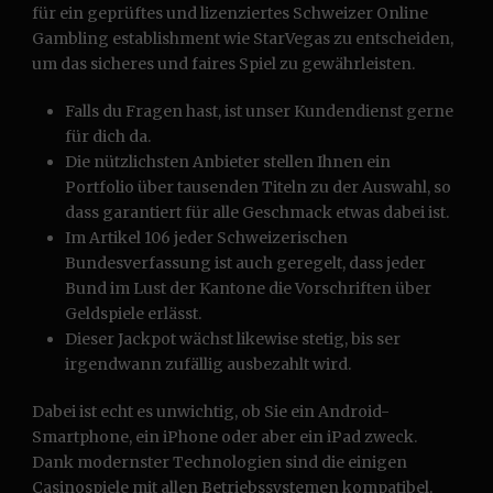
für ein geprüftes und lizenziertes Schweizer Online
Gambling establishment wie StarVegas zu entscheiden,
um das sicheres und faires Spiel zu gewährleisten.
Falls du Fragen hast, ist unser Kundendienst gerne
für dich da.
Die nützlichsten Anbieter stellen Ihnen ein
Portfolio über tausenden Titeln zu der Auswahl, so
dass garantiert für alle Geschmack etwas dabei ist.
Im Artikel 106 jeder Schweizerischen
Bundesverfassung ist auch geregelt, dass jeder
Bund im Lust der Kantone die Vorschriften über
Geldspiele erlässt.
Dieser Jackpot wächst likewise stetig, bis ser
irgendwann zufällig ausbezahlt wird.
Dabei ist echt es unwichtig, ob Sie ein Android-
Smartphone, ein iPhone oder aber ein iPad zweck.
Dank modernster Technologien sind die einigen
Casinospiele mit allen Betriebssystemen kompatibel.