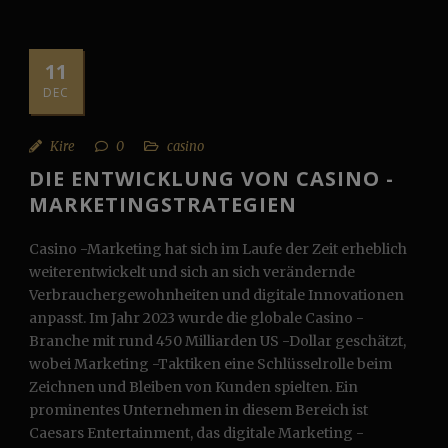
11
DEC
Kire
0
casino
DIE ENTWICKLUNG VON CASINO -
MARKETINGSTRATEGIEN
Casino -Marketing hat sich im Laufe der Zeit erheblich
weiterentwickelt und sich an sich verändernde
Verbrauchergewohnheiten und digitale Innovationen
anpasst. Im Jahr 2023 wurde die globale Casino -
Branche mit rund 450 Milliarden US -Dollar geschätzt,
wobei Marketing -Taktiken eine Schlüsselrolle beim
Zeichnen und Bleiben von Kunden spielten. Ein
prominentes Unternehmen in diesem Bereich ist
Caesars Entertainment, das digitale Marketing -