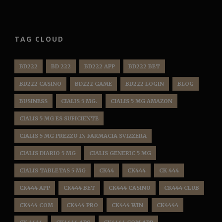
TAG CLOUD
BD222
BD 222
BD222 APP
BD222 BET
BD222 CASINO
BD222 GAME
BD222 LOGIN
BLOG
BUSINESS
CIALIS 5 MG.
CIALIS 5 MG AMAZON
CIALIS 5 MG ES SUFICIENTE
CIALIS 5 MG PREZZO IN FARMACIA SVIZZERA
CIALIS DIARIO 5 MG
CIALIS GENERIC 5 MG
CIALIS TABLETAS 5 MG
CK44
CK444
CK 444
CK444 APP
CK444 BET
CK444 CASINO
CK444 CLUB
CK444 COM
CK444 PRO
CK444 WIN
CK4444