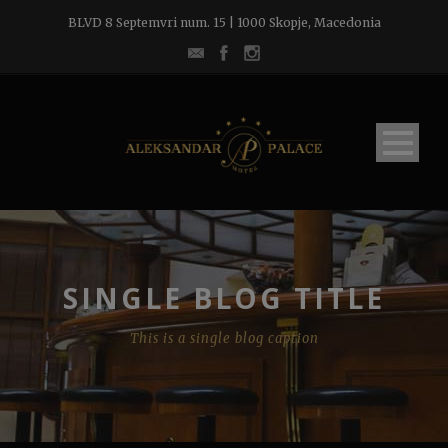
BLVD 8 Septemvri num. 15 | 1000 Skopje, Macedonia
SINGLE BLOG TITLE
This is a single blog caption