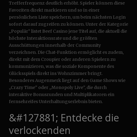
Trefferfrequenz deutlich erhöht. Spieler können diese
Favoriten direkt markieren und so in einer
persönlichen Liste speichern, um beim nächsten Login
sofort darauf zugreifen zu können. Unter der Kategorie
„Populär“ listet Beef Casino jene Titel auf, die aktuell die
höchste Interaktionsrate und die größten
Ausschüttungen innerhalb der Community
verzeichnen. Die Chat-Funktion ermöglicht es zudem,
direkt mit dem Croupier oder anderen Spielern zu
kommunizieren, was die soziale Komponente des
Glücksspiels direkt ins Wohnzimmer bringt.
Besonderes Augenmerk liegt auf den Game Shows wie
„Crazy Time“ oder „Monopoly Live“, die durch
interaktive Bonusrunden und Multiplikatoren ein
fernsehreifes Unterhaltungserlebnis bieten.
&#127881; Entdecke die
verlockenden