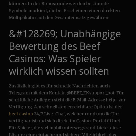
können. In der Bonusrunde werden bestimmte
Symbole markiert, die bei Erscheinen einen direkten
Multiplikator auf den Gesamteinsatz gewähren.
&#128269; Unabhängige
Bewertung des Beef
Casinos: Was Spieler
wirklich wissen sollten
Zusätzlich gibt es für schnelle Nachrichten auch
Telegram mit dem Kontakt @BEEF_ENsupport_bot. Für
schriftliche Anliegen steht die E-Mail-Adresse help- zur
Verfügung. Am schnellsten erreichbare Option ist der
beef casino
24/7 Live-Chat, welcher rund um die Uhr
verfügbar ist und sich direkt im Casino-Portal öffnet.
Für Spieler, die viel mobil unterwegs sind, bietet diese
Lösung eine einfache und sichere Möglichkeit, das