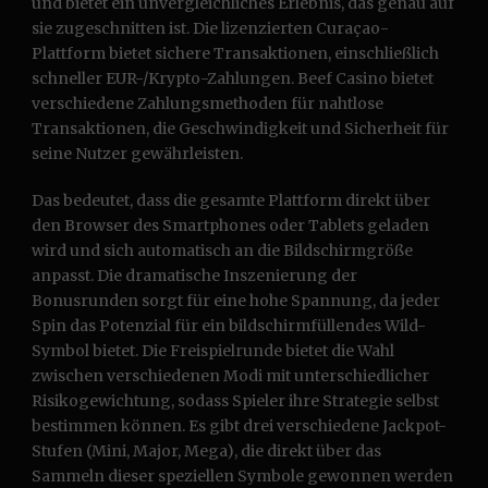
und bietet ein unvergleichliches Erlebnis, das genau auf
sie zugeschnitten ist. Die lizenzierten Curaçao-
Plattform bietet sichere Transaktionen, einschließlich
schneller EUR-/Krypto-Zahlungen. Beef Casino bietet
verschiedene Zahlungsmethoden für nahtlose
Transaktionen, die Geschwindigkeit und Sicherheit für
seine Nutzer gewährleisten.
Das bedeutet, dass die gesamte Plattform direkt über
den Browser des Smartphones oder Tablets geladen
wird und sich automatisch an die Bildschirmgröße
anpasst. Die dramatische Inszenierung der
Bonusrunden sorgt für eine hohe Spannung, da jeder
Spin das Potenzial für ein bildschirmfüllendes Wild-
Symbol bietet. Die Freispielrunde bietet die Wahl
zwischen verschiedenen Modi mit unterschiedlicher
Risikogewichtung, sodass Spieler ihre Strategie selbst
bestimmen können. Es gibt drei verschiedene Jackpot-
Stufen (Mini, Major, Mega), die direkt über das
Sammeln dieser speziellen Symbole gewonnen werden