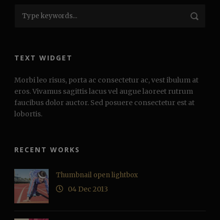
TEXT WIDGET
Morbi leo risus, porta ac consectetur ac, vest ibulum at
eros. Vivamus sagittis lacus vel augue laoreet rutrum
faucibus dolor auctor. Sed posuere consectetur est at
lobortis.
RECENT WORKS
Thumbnail open lightbox
04 Dec 2013