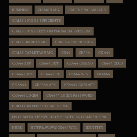
BUSINESS
CIALIS 5 MG.
CIALIS 5 MG AMAZON
CIALIS 5 MG ES SUFICIENTE
CIALIS 5 MG PREZZO IN FARMACIA SVIZZERA
CIALIS DIARIO 5 MG
CIALIS GENERIC 5 MG
CIALIS TABLETAS 5 MG
CK44
CK444
CK 444
CK444 APP
CK444 BET
CK444 CASINO
CK444 CLUB
CK444 COM
CK444 PRO
CK444 WIN
CK4444
CK 4444
CK4444 APS
CK4444 COM APP
CK4444 LOGIN
CK4444 LOGIN PASSWORD
DURACION EFECTO CIALIS 5 MG
EN CUANTO TIEMPO HACE EFECTO EL CIALIS DE 5 MG
HHBD
HTTPS://WWW.CK444.WIN/
IDENTITY