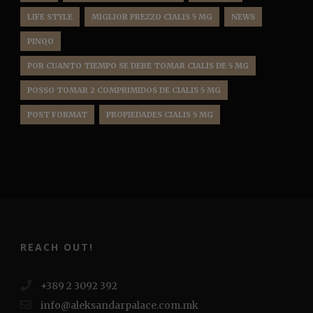
LIFE STYLE
MIGLIOR PREZZO CIALIS 5 MG
NEWS
PINQO
POR CUANTO TIEMPO SE DEBE TOMAR CIALIS DE 5 MG
POSSO TOMAR 2 COMPRIMIDOS DE CIALIS 5 MG
POST FORMAT
PROPIEDADES CIALIS 5 MG
REACH OUT!
+389 2 3092 392
info@aleksandarpalace.com.mk