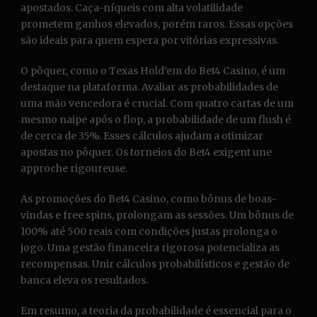
apostados. Caça-níqueis com alta volatilidade
prometem ganhos elevados, porém raros. Essas opções
são ideais para quem espera por vitórias expressivas.
O pôquer, como o Texas Hold’em do Bet4 Casino, é um
destaque na plataforma. Avaliar as probabilidades de
uma mão vencedora é crucial. Com quatro cartas de um
mesmo naipe após o flop, a probabilidade de um flush é
de cerca de 35%. Esses cálculos ajudam a otimizar
apostas no pôquer. Os torneios do Bet4 exigent une
approche rigoureuse.
As promoções do Bet4 Casino, como bônus de boas-
vindas e free spins, prolongam as sessões. Um bônus de
100% até 500 reais com condições justas prolonga o
jogo. Uma gestão financeira rigorosa potencializa as
recompensas. Unir cálculos probabilísticos e gestão de
banca eleva os resultados.
Em resumo, a teoria da probabilidade é essencial para o