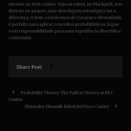
sucesso no Bet4 Casino. Seja na roleta, no blackjack, nos
slots ou no pôquer, uma abordagem estratégica faz a
diferença. O Bet4, com licença de Curaçao e diversidade,
é perfeito para aplicar conceitos probabilísticos. Jogue
com responsabilidade para uma experiência divertida e
controlada.
Share Post:
Probability Theory: The Path to Victory at Pk7
Casino
Ehtimalın Dinamik Bələdçisi Pinco Casino