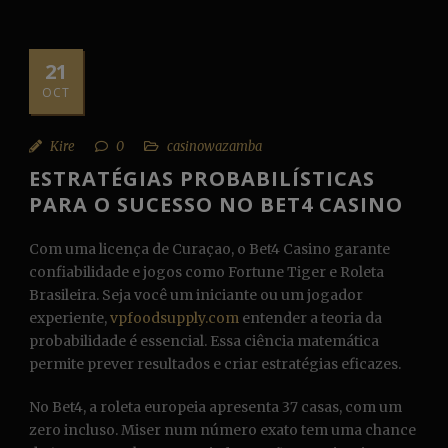
21
OCT
Kire
0
casinowazamba
ESTRATÉGIAS PROBABILÍSTICAS
PARA O SUCESSO NO BET4 CASINO
Com uma licença de Curaçao, o Bet4 Casino garante
confiabilidade e jogos como Fortune Tiger e Roleta
Brasileira. Seja você um iniciante ou um jogador
experiente,
vpfoodsupply.com
entender a teoria da
probabilidade é essencial. Essa ciência matemática
permite prever resultados e criar estratégias eficazes.
No Bet4, a roleta europeia apresenta 37 casas, com um
zero incluso. Miser num número exato tem uma chance