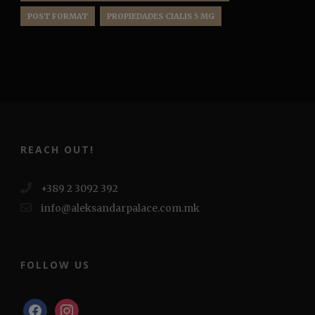
POST FORMAT
PROPIEDADES CIALIS 5 MG
REACH OUT!
+389 2 3092 392
info@aleksandarpalace.com.mk
FOLLOW US
facebook
instagram