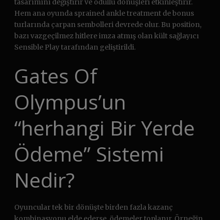
tasarımını değiştirir ve ödüllü dönüşleri etkinleştirir.
Hem ana oyunda sprained ankle treatment de bonus
turlarında çarpan sembolleri devrede olur. Bu position,
bazı vazgeçilmez hitlere imza atmış olan kült sağlayıcı
Sensible Play tarafından geliştirildi.
Gates Of
Olympus’un
“herhangi Bir Yerde
Ödeme” Sistemi
Nedir?
Oyuncular tek bir dönüşte birden fazla kazanç
kombinasyonu elde ederse, ödemeler toplanır. Örneğin,