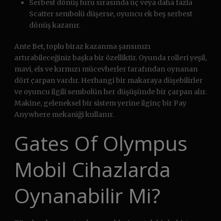
Serbest dönüş turu sırasında üç veya daha fazla
Scatter sembolü düşerse, oyuncu ek beş serbest
dönüş kazanır.
Ante Bet, toplu biraz kazanma şansınızı
artırabileceğiniz başka bir özelliktir. Oyunda rolleri yeşil,
mavi, els ve kırmızı mücevherler tarafından oynanan
dört çarpan vardır. Herhangi bir makaraya düşebilirler
ve oyuncu ilgili sembolün her düşüşünde bir çarpan alır.
Makine, geleneksel bir sistem yerine ilginç bir Pay
Anywhere mekaniği kullanır.
Gates Of Olympus
Mobil Cihazlarda
Oynanabilir Mi?