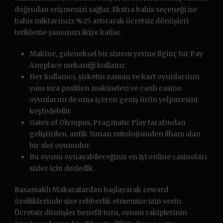
doğrudan erişmenizi sağlar. Ekstra bahis seçeneği ise
bahis miktarınızı %25 artırarak ücretsiz dönüşleri
tetikleme şansınızı ikiye katlar.
Makine, geleneksel bir sistem yerine ilginç bir Pay
Anyplace mekaniği kullanır.
Her kullanıcı, şirketin zaman ve kart oyunlarının
yanı sıra position makineleri ve canlı casino
oyunlarını de uma içeren geniş ürün yelpazesini
keşfedebilir.
Gates of Olympus, Pragmatic Play tarafından
geliştirilen, antik Yunan mitolojisinden ilham alan
bir slot oyunudur.
Bu oyunu oynayabileceğiniz en iyi online casinoları
sizler için derledik.
Basamaklı Makaralardan başlayarak reward
özelliklerinde size rehberlik etmemize izin verin.
Ücretsiz dönüşler benefit turu, oyunu rakiplerinin