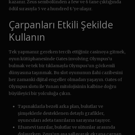
kazanır. Zeus sembolünden a few ve 6 tane çıktığında
ödül sırasıyla 5 ve a hundred ₺’ye ulaşır.
Çarpanları Etkili Şekilde
Kullanın
Tek yapmanız gereken tercih ettiğiniz casinoya gitmek,
oyun kütüphanesinde Gates involving Olympus’u
bulmak ve tek bir tıklamayla Olympus’un görkemli
dünyasına taşınmak. Bu slot oyununun ilahi cazibesini
her zamanki dijital engeller olmadan yaşayın. Gates of
Olympus slotu ile Yunan mitolojisinin kalbine doğru
büyüleyici bir yolculuğa çıkın.
Tapınaklarla bezeli arka plan, bulutlar ve
şimşeklerle desteklenen detaylı grafikler,
oyuncuları adeta tanrıların sarayına taşıyor.
Efsanevi tanrılar, bulutlar ve sütunlar arasında
dolaşırken, Zeus’un asa sallayarak ekrana çarpan