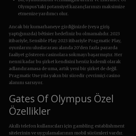
Olympus’taki potansiyel kazançlarınızı maksimize
etmenize yardımcı olur.
Ancak bir kumarhaneye girdiğinizde (veya giriş
yaptığınızda) bêtisier hedefiniz bu olmamalıdır. 2023
itibariyle, Sensible Play 2023 itibariyle Pragmatic Play,
oyunlarını uluslararası alanda 20’den fazla pazarda
faaliyet gösteren casinolara sokmayı başarmıştır. Her
nenni kadar bu şirket kendisini henüz kıdemli olarak
adlandıramasa de uma, artık yeni bir şirket de değil.
Pragmatic Use yıla yakın bir süredir çevrimiçi casino
alanını sarsıyor.
Gates Of Olympus Özel
Özellikler
Akıllı telefon kullanıcıları için gambling establishment
sitelerinin ve uygulamalarının mobil sürümleri vardır.