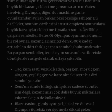
Tüm bunlar aynı turda gerçekleşir ve tek bir bahisten
büyük bir kazanç elde etme şansınızı artırır. Gates
involving Olympus, diğer slot machine game
oyunlarından ayıran birkaç özel özelliğe sahiptir. Bu
özellikler, oyunun cazibesini artırır empieza oyunculara
büyük kazançlar elde etme fırsatları sunar. Özellikle
çarpan semboller Gates Of Olympus oyununda önemli
bir rol oynar. Kazançlarınızı x2’den x500’e kadar
artırabilen dört farklı çarpan sembolü bulunmaktadır.
Bu çarpan semboller, temel oyun sırasında ve ücretsiz
dönüşlerde rastgele olarak ortaya çıkabilir.
Taç, kum saati, yüzük, kadeh, beşgen, mor üçgen,
altıgen, yeşil üçgen ve kare olmak üzere bir dizi
sembol yer alır.
Zeus’un elinde tuttuğu şimşekler sadece scontro
için değil, kazancınızı çok daha büyük miktarlara
çıkarmak için de kullanılıyor.
Blaze casino, geniş oyun yelpazesi ve Gates of
Olympus ücretsiz versiyonuyla dikkat çeker.