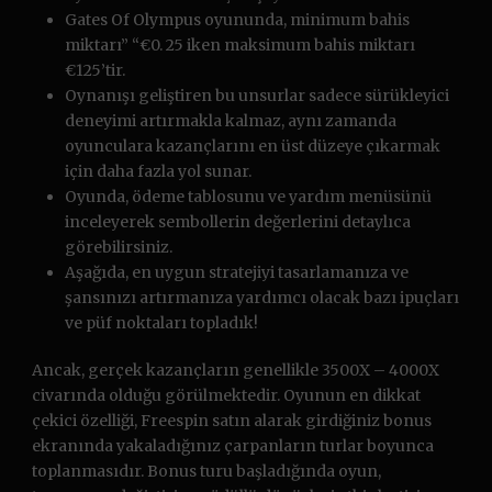
Gates Of Olympus oyununda, minimum bahis
miktarı” “€0. 25 iken maksimum bahis miktarı
€125’tir.
Oynanışı geliştiren bu unsurlar sadece sürükleyici
deneyimi artırmakla kalmaz, aynı zamanda
oyunculara kazançlarını en üst düzeye çıkarmak
için daha fazla yol sunar.
Oyunda, ödeme tablosunu ve yardım menüsünü
inceleyerek sembollerin değerlerini detaylıca
görebilirsiniz.
Aşağıda, en uygun stratejiyi tasarlamanıza ve
şansınızı artırmanıza yardımcı olacak bazı ipuçları
ve püf noktaları topladık!
Ancak, gerçek kazançların genellikle 3500X – 4000X
civarında olduğu görülmektedir. Oyunun en dikkat
çekici özelliği, Freespin satın alarak girdiğiniz bonus
ekranında yakaladığınız çarpanların turlar boyunca
toplanmasıdır. Bonus turu başladığında oyun,