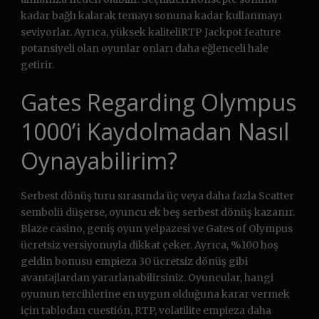
kadar bağlı kalarak temayı sonuna kadar kullanmayı
seviyorlar. Ayrıca, yüksek kaliteliRTP Jackpot feature
potansiyeli olan oyunlar onları daha eğlenceli hale
getirir.
Gates Regarding Olympus
1000’i Kaydolmadan Nasıl
Oynayabilirim?
Serbest dönüş turu sırasında üç veya daha fazla Scatter
sembolü düşerse, oyuncu ek beş serbest dönüş kazanır.
Blaze casino, geniş oyun yelpazesi ve Gates of Olympus
ücretsiz versiyonuyla dikkat çeker. Ayrıca, %100 hoş
geldin bonusu empieza 30 ücretsiz dönüş gibi
avantajlardan yararlanabilirsiniz. Oyuncular, hangi
oyunun tercihlerine en uygun olduğuna karar vermek
için tablodan cuestión, RTP, volatilite empieza daha