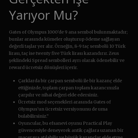
Yarıyor Mu?
Gates of Olympus 1000’de 9 ana sembol bulunmaktadır;
bunlar arasında kümeler oluşturup ödeme sağlayan
değerli taşlar yer alır. Örneğin, 8-9 taç sembolü 10 Türk
lirası, taç ise twenty five Türk lirası kazandırır. Zeus
şeklindeki Spread sembolleri ayrı olarak ödenebilir ve
reward ücretsiz dönüşleri içerir.
Çarklarda bir çarpan sembolü ile bir kazanç elde
ettiğinizde, toplam çarpan toplam kazancınızla
çarpılır ve nihai değeri elde edersiniz.
Ücretsiz mod seçenekleri arasında Gates of
Olympus’un ücretsiz versiyonunu de uma
bulabilirsiniz.”
Oyuncular, bu efsanevi oyunu Practical Play
güvencesiyle deneyerek antik çağlara uzanan bir
maceraya atılabilir ve büyük kazançlar elde etme