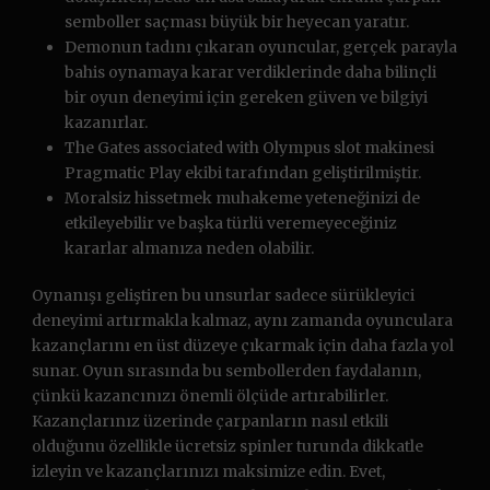
semboller saçması büyük bir heyecan yaratır.
Demonun tadını çıkaran oyuncular, gerçek parayla
bahis oynamaya karar verdiklerinde daha bilinçli
bir oyun deneyimi için gereken güven ve bilgiyi
kazanırlar.
The Gates associated with Olympus slot makinesi
Pragmatic Play ekibi tarafından geliştirilmiştir.
Moralsiz hissetmek muhakeme yeteneğinizi de
etkileyebilir ve başka türlü veremeyeceğiniz
kararlar almanıza neden olabilir.
Oynanışı geliştiren bu unsurlar sadece sürükleyici
deneyimi artırmakla kalmaz, aynı zamanda oyunculara
kazançlarını en üst düzeye çıkarmak için daha fazla yol
sunar. Oyun sırasında bu sembollerden faydalanın,
çünkü kazancınızı önemli ölçüde artırabilirler.
Kazançlarınız üzerinde çarpanların nasıl etkili
olduğunu özellikle ücretsiz spinler turunda dikkatle
izleyin ve kazançlarınızı maksimize edin. Evet,