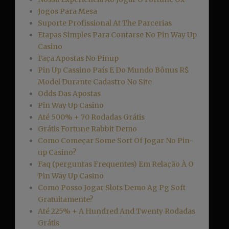
Jogos Para Mesa
Suporte Profissional At The Parcerias
Etapas Simples Para Contarse No Pin Way Up
Casino
Faça Apostas No Pinup
Pin Up Cassino País E Do Mundo Bônus R$
Model Durante Cadastro No Site
Odds Das Apostas
Pin Way Up Casino
Até 500% + 70 Rodadas Grátis
Grátis Fortune Rabbit Demo
Como Começar Some Sort Of Jogar No Pin-
up Casino?
Faq (perguntas Frequentes) Em Relação À O
Pin Way Up Casino
Como Posso Jogar Slots Demo Ag Pg Soft
Gratuitamente?
Até 225% + A Hundred And Twenty Rodadas
Grátis