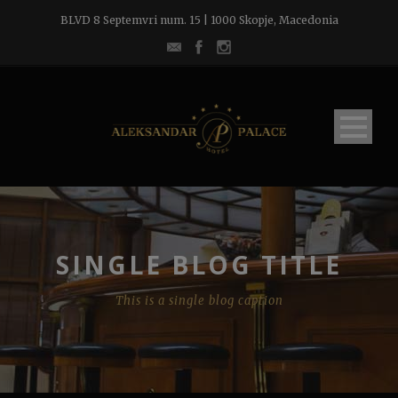
BLVD 8 Septemvri num. 15 | 1000 Skopje, Macedonia
SINGLE BLOG TITLE
This is a single blog caption