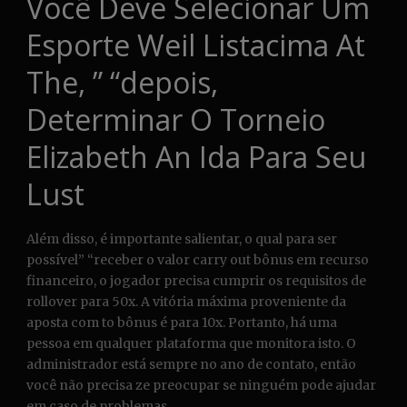
Você Deve Selecionar Um
Esporte Weil Listacima At
The, ” “depois,
Determinar O Torneio
Elizabeth An Ida Para Seu
Lust
Além disso, é importante salientar, o qual para ser
possível” “receber o valor carry out bônus em recurso
financeiro, o jogador precisa cumprir os requisitos de
rollover para 50x. A vitória máxima proveniente da
aposta com to bônus é para 10x. Portanto, há uma
pessoa em qualquer plataforma que monitora isto. O
administrador está sempre no ano de contato, então
você não precisa ze preocupar se ninguém pode ajudar
em caso de problemas.