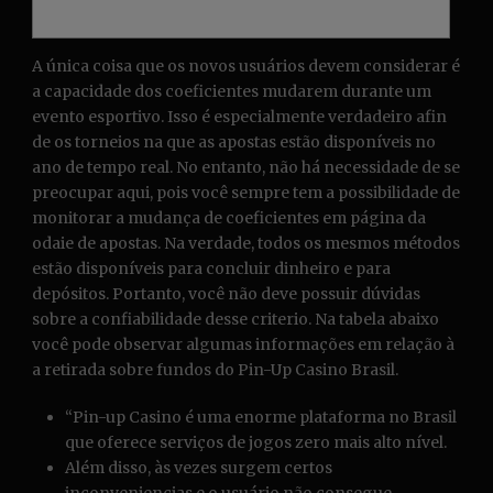
A única coisa que os novos usuários devem considerar é
a capacidade dos coeficientes mudarem durante um
evento esportivo. Isso é especialmente verdadeiro afin
de os torneios na que as apostas estão disponíveis no
ano de tempo real. No entanto, não há necessidade de se
preocupar aqui, pois você sempre tem a possibilidade de
monitorar a mudança de coeficientes em página da
odaie de apostas. Na verdade, todos os mesmos métodos
estão disponíveis para concluir dinheiro e para
depósitos. Portanto, você não deve possuir dúvidas
sobre a confiabilidade desse criterio. Na tabela abaixo
você pode observar algumas informações em relação à
a retirada sobre fundos do Pin-Up Casino Brasil.
“Pin-up Casino é uma enorme plataforma no Brasil
que oferece serviços de jogos zero mais alto nível.
Além disso, às vezes surgem certos