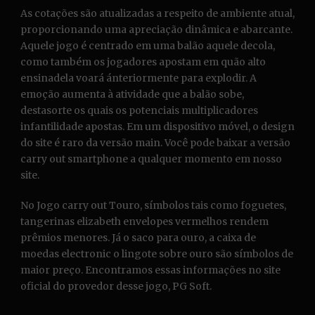
As cotações são atualizadas a respeito de ambiente atual,
proporcionando uma apreciação dinâmica e abarcante.
Aquele jogo é centrado em uma balão aquele decola,
como também os jogadores apostam em quão alto
ensinadela voará ánteriormente para explodir. A
emoção aumenta à atividade que a balão sobe,
destasorte os quais os potenciais multiplicadores
infantilidade apostas. Em um dispositivo móvel, o design
do site é raro da versão main. Você pode baixar a versão
carry out smartphone a qualquer momento em nosso
site.
No Jogo carry out Touro, símbolos tais como foguetes,
tangerinas elizabeth envelopes vermelhos rendem
prêmios menores. Já o saco para ouro, a caixa de
moedas electronic o lingote sobre ouro são símbolos de
maior preço. Encontramos essas informações no site
oficial do provedor desse jogo, PG Soft.