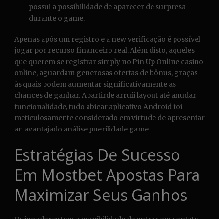
possui a possibilidade de aparecer de surpresa
durante o game.
Apenas após um registro e a new verificação é possível
jogar por recurso financeiro real. Além disto, aqueles
que querem se registrar simply no Pin Up Online casino
online, aguardam generosas ofertas de bônus, graças
às quais podem aumentar significativamente as
chances de ganhar. Apartirde arruíi layout até anudar
funcionalidade, tudo abicar aplicativo Android foi
meticulosamente considerado em virtude de apresentar
an avantajado análise puerilidade game.
Estratégias De Sucesso
Em Mostbet Apostas Para
Maximizar Seus Ganhos