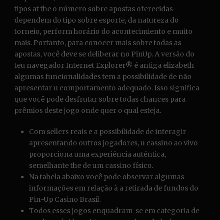
tipos at the o número sobre apostas oferecidas
dependem do tipo sobre esporte, da natureza do
torneio, perform horário do acontecimiento e muito
mais. Portanto, para conocer mais sobre todas as
apostas, você deve se deliberar no PinUp. A versão do
teu navegador Internet Explorer® é antiga elizabeth
algumas funcionalidades tem a possibilidade de não
apresentar u comportamento adequado. Isso significa
que você pode desfrutar sobre todas chances para
prêmios deste jogo onde quer o qual esteja.
Com sellers reais e a possibilidade de interagir
apresentando outros jogadores, u cassino ao vivo
proporciona uma experiência autêntica,
semelhante the de um cassino físico.
Na tabela abaixo você pode observar algumas
informações em relação à a retirada de fundos do
Pin-Up Casino Brasil.
Todos esses jogos enquadram-se em categoria de