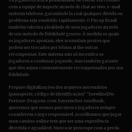
Os jogadores tem a possibilidade de entrar em contato
com a equipe de suporte através de chat ao vivo, e-mail
systems telefone, garantindo la cual qualquer dúvida ou
problema seja resolvido rapidamente. O Pin up Brasil
também valoriza a lealdade de seus jogadores através
de um metodo de fidelidade grueso. À medida os quais
os jogadores apostam, eles acumulam pontos que
podem ser trocados por bônus at the outras
recompensas. Este sistema não só incentiva os
jogadores a continuar jogando, mas também garante
que eles sejam constantemente recompensados por sua
fidelidade.
Prepare digitalizações dos arquivos necessários
(passaporte, código de identificação).” “[newline]No
Fortune-Dragons. com. bayerischer rundfunk,
queremos que nossos parceiros e jogadores sempre
considerem o jogo responsável. Acreditamos que jogar
num cassino online tem que ser uma experiência
divertida e agradável. Nunca se preocupe com a perda