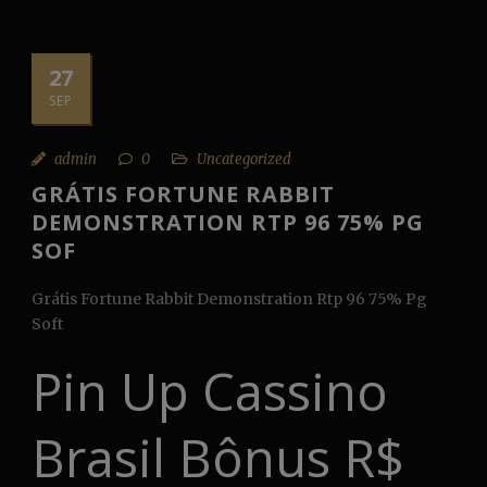
27
SEP
admin
0
Uncategorized
GRÁTIS FORTUNE RABBIT
DEMONSTRATION RTP 96 75% PG
SOF
Grátis Fortune Rabbit Demonstration Rtp 96 75% Pg
Soft
Pin Up Cassino
Brasil Bônus R$