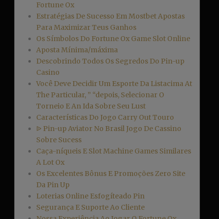
Fortune Ox
Estratégias De Sucesso Em Mostbet Apostas
Para Maximizar Teus Ganhos
Os Símbolos Do Fortune Ox Game Slot Online
Aposta Mínima/máxima
Descobrindo Todos Os Segredos Do Pin-up
Casino
Você Deve Decidir Um Esporte Da Listacima At
The Particular, ” “depois, Selecionar O
Torneio E An Ida Sobre Seu Lust
Características Do Jogo Carry Out Touro
ᐉ Pin-up Aviator No Brasil Jogo De Cassino
Sobre Sucess
Caça-níqueis E Slot Machine Games Similares
A Lot Ox
Os Excelentes Bônus E Promoções Zero Site
Da Pin Up
Loterias Online Esfogíteado Pin
Segurança E Suporte Ao Cliente
Nossa Experiência Ao Jogar O Fortune Ox