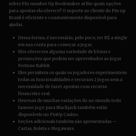
sobre Pin number Up Bookmaker at the quais opções
para apostas ela oferece? O suporte ao cliente do Pin up
Brasil é eficiente e constantemente disponível para
ajudar.
Dessa forma, é necessário, pelo poco, ter R$ a single
em sua conta para começar a jogar.
Eles oferecem alguma variedade de bônus e
promoções que podem ser aproveitados ao jogar
Fortune Rabbit.
Eles permitem os quais os jogadores experimentem
todas as funcionalidades e recursos 2 jogos sem a
necessidade de fazer apostas com recurso
financeiro real.
Dezenas de muchas variações do no mundo todo
famoso jogo para Blackjack também estão
disponíveis no PinUp Casino.
Seções adicionais também são apresentadas —
Cartas, Roleta e Megaways.