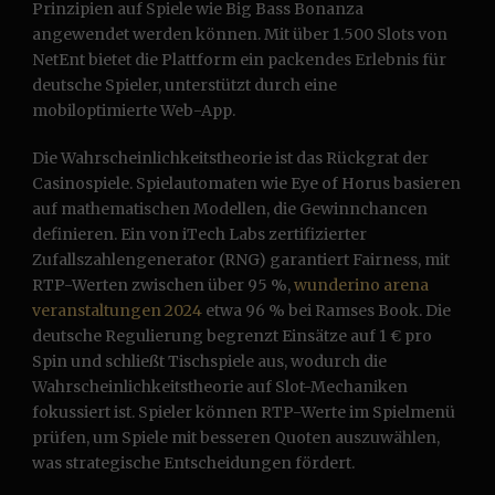
Prinzipien auf Spiele wie Big Bass Bonanza
angewendet werden können. Mit über 1.500 Slots von
NetEnt bietet die Plattform ein packendes Erlebnis für
deutsche Spieler, unterstützt durch eine
mobiloptimierte Web-App.
Die Wahrscheinlichkeitstheorie ist das Rückgrat der
Casinospiele. Spielautomaten wie Eye of Horus basieren
auf mathematischen Modellen, die Gewinnchancen
definieren. Ein von iTech Labs zertifizierter
Zufallszahlengenerator (RNG) garantiert Fairness, mit
RTP-Werten zwischen über 95 %,
wunderino arena
veranstaltungen 2024
etwa 96 % bei Ramses Book. Die
deutsche Regulierung begrenzt Einsätze auf 1 € pro
Spin und schließt Tischspiele aus, wodurch die
Wahrscheinlichkeitstheorie auf Slot-Mechaniken
fokussiert ist. Spieler können RTP-Werte im Spielmenü
prüfen, um Spiele mit besseren Quoten auszuwählen,
was strategische Entscheidungen fördert.