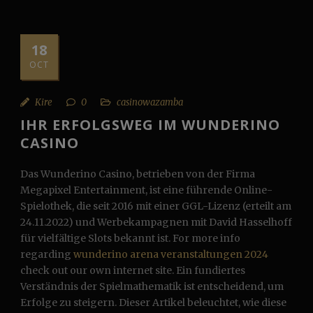
18
OCT
Kire
0
casinowazamba
IHR ERFOLGSWEG IM WUNDERINO
CASINO
Das Wunderino Casino, betrieben von der Firma
Megapixel Entertainment, ist eine führende Online-
Spielothek, die seit 2016 mit einer GGL-Lizenz (erteilt am
24.11.2022) und Werbekampagnen mit David Hasselhoff
für vielfältige Slots bekannt ist. For more info
regarding
wunderino arena veranstaltungen 2024
check out our own internet site. Ein fundiertes
Verständnis der Spielmathematik ist entscheidend, um
Erfolge zu steigern. Dieser Artikel beleuchtet, wie diese